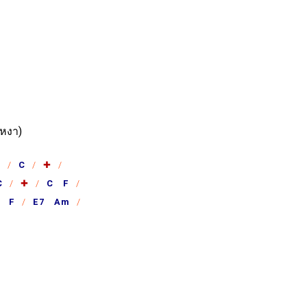
เหงา)
G
C
✚
C
✚
C F
 F
E7 Am