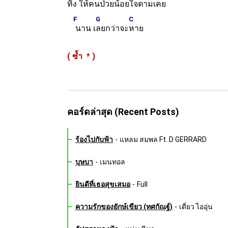
ทิ้ง ให้คนป่วยน้อย
ใจตามเคย
F
G
C
นาน เ
ลยกว่าจะ
หาย
( ซ้ำ
*
)
คอร์ดล่าสุด (Recent Posts)
ร้องไปกับฟ้า
-
แหลม สมพล Ft. D GERRARD
บุษบา
-
เมนทอล
ยินดีที่เธอสุขเสมอ
-
Full
ความรักของยักษ์เขียว (ทศกัณฐ์)
-
เดี่ยว ไออุ่น