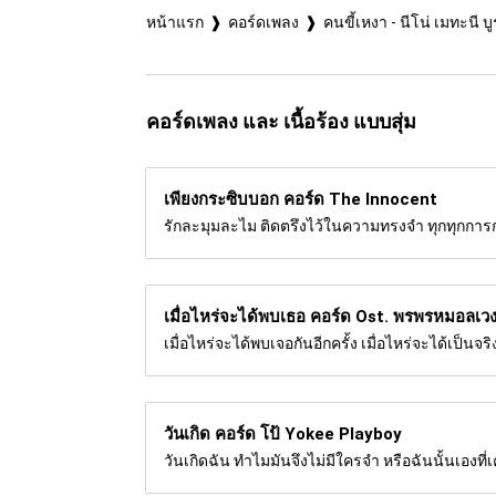
หน้าแรก
คอร์ดเพลง
คนขี้เหงา - นีโน่ เมทะนี บ
คอร์ดเพลง และ เนื้อร้อง แบบสุ่ม
เพียงกระซิบบอก คอร์ด
The Innocent
รักละมุมละไม ติดตรึงไว้ในความทรงจำ ทุกทุกกา
เมื่อไหร่จะได้พบเธอ คอร์ด
Ost. พรพรหมอลเวง-เ
เมื่อไหร่จะได้พบเจอกันอีกครั้ง เมื่อไหร่จะได้เป็นจ
วันเกิด คอร์ด
โป้ Yokee Playboy
วันเกิดฉัน ทำไมมันจึงไม่มีใครจำ หรือฉันนั้นเองที่เ