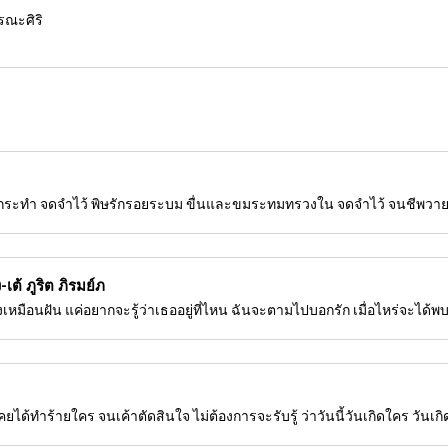
ูรณะศิริ
รกระทำ จดจำไว้ พิษรักรอยระบม ขื่นและขมระทมทรวงใน จดจำไว้ จนชีพวา
ต้ ภูริต ภิรมย์ภ
ริงเหมือนฝัน แค่อยากจะรู้ว่าเธออยู่ที่ไหน ฉันจะตามไปบอกรัก เมื่อไหร่จะได้พ
คยได้ทำร้ายใคร จนเค้าตัดสินใจ ไม่ต้องการจะรับรู้ ว่าวันนี้วันเกิดใคร วันเกิ