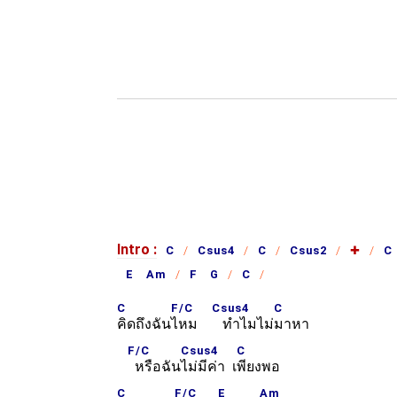
Intro :
C
Csus4
C
Csus2
✚
C
E Am
F G
C
C
F/C
Csus4
C
คิดถึงฉัน
ไหม
ทำไมไม่
มาหา
F/C
Csus4
C
หรือฉัน
ไม่มีค่า เ
พียงพอ
C
F/C
E
Am