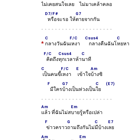
ไม่เคยสน
ใจเลย
ไม่มา
เคล้าคลอ
D7/F#
G7
หรือจะรอ ให้
ตายจากกัน
-
C
F/C
Csus4
C
*
กลางวันฉัน
เหงา
กลางคืนฉันโ
หยหา
F/C
Csus4
C
คิดถึง
ทุกเวลาห้า
นาที
C
F/C
E
Am
เป็นคนขี้
เหงา
เข้าใจ
บ้างซิ
F
G7
C
(E7)
มีใคร
บ้างเป็นห่วงเป็น
ใย
-
Am
Em
แล้ว ที่ฉันไม่ส
บายรู้หรือเปล่า
F
G
C
E7
ข่าวคราว
ถามถึงกันไม่
มีบ้างเ
ลย
Am
Em