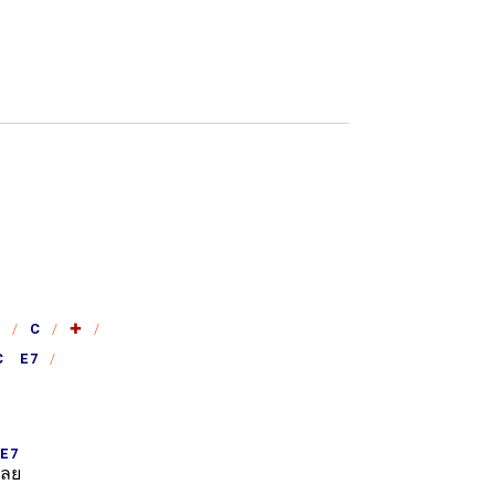
G
C
✚
C E7
E7
ลย