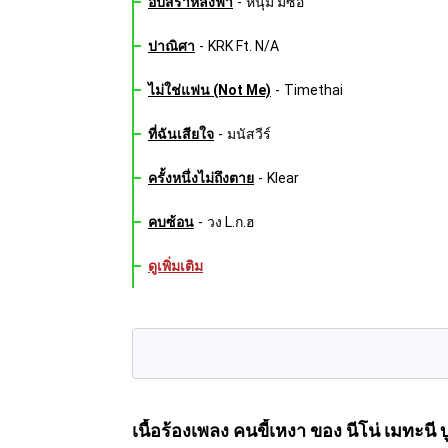
อัปสราหลงฟ้า
-
หนุ่ม มีซอ
ปาณิศา
-
KRK Ft. N/A
ไม่ใช่แฟน (Not Me)
-
Timethai
ที่ฉันเสียใจ
-
มนัสวีร์
ครั้งหนึ่งไม่ถึงตาย
-
Klear
คบซ้อน
-
วง L.ก.ฮ
ดูเพิ่มเติม
เนื้อร้องเพลง คนขี้เหงา
ของ นีโน่ เมทะนี บ