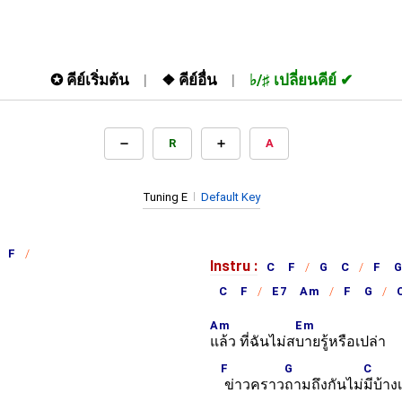
✪
คีย์เริ่มต้น
❖
คีย์อื่น
♭/♯
เปลี่ยนคีย์
R
A
Tuning E
Default Key
 F
Instru :
C F
G C
F 
C F
E7 Am
F G
Am
Em
แล้ว ที่ฉันไม่ส
บายรู้หรือเปล่า
F
G
C
ข่าวคราว
ถามถึงกันไม่
มีบ้างเ