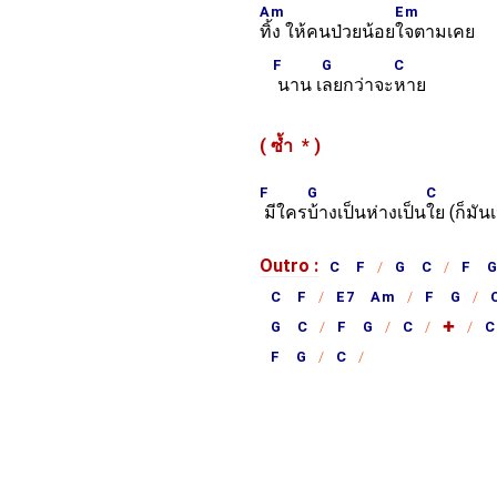
Am
Em
ทิ้ง ให้คนป่วยน้อย
ใจตามเคย
F
G
C
นาน เ
ลยกว่าจะ
หาย
( ซ้ำ
*
)
F
G
C
มีใคร
บ้างเป็นห่างเป็น
ใย (ก็มัน
Outro :
C F
G C
F 
C F
E7 Am
F G
G C
F G
C
✚
C
F G
C