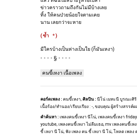
แล้ว ที่ฉันไม่สบายรู้หรือเปล่า
ข่าวคราวถามถึงกันไม่มีบ้างเลย
ทิ้ง ให้คนป่วยน้อยใจตามเคย
นาน เลยกว่าจะหาย
(ซ้ำ *)
มีใครบ้างเป็นห่างเป็นใย (ก็มันเหงา)
§
คนขี้เหงา เนื้อเพลง
คอร์ดเพลง :
คนขี้เหงา,
ศิลปิน :
นีโน่ เมทะนี บูรณะศิริ
เนื้อร้อง/ทำนอง/เรียบเรียง : -, ขอบคุณ ผู้สร้างสรรค์
คำค้นหา :
เพลงคนขี้เหงา นีโน่, เพลงคนขี้เหงา friday
youtube, เพลงคนขี้เหงา ไม่ลืมเธอ, mv เพลงคนขี้เหงา,
ขี้ เหงา นี โน่, ฟัง เพลง คน ขี้ เหงา นี โน่, โหลด เพลง ค