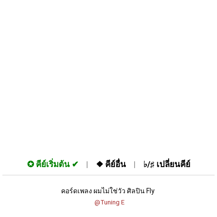
✪
คีย์เริ่มต้น
❖
คีย์อื่น
♭/♯
เปลี่ยนคีย์
คอร์ดเพลง ผมไม่ใช่วัว ศิลปิน Fly 
 @Tuning E