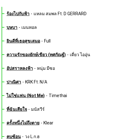
ร้องไปกับฟ้า
-
แหลม สมพล Ft. D GERRARD
บุษบา
-
เมนทอล
ยินดีที่เธอสุขเสมอ
-
Full
ความรักของยักษ์เขียว (ทศกัณฐ์)
-
เดี่ยว ไออุ่น
อัปสราหลงฟ้า
-
หนุ่ม มีซอ
ปาณิศา
-
KRK Ft. N/A
ไม่ใช่แฟน (Not Me)
-
Timethai
ที่ฉันเสียใจ
-
มนัสวีร์
ครั้งหนึ่งไม่ถึงตาย
-
Klear
คบซ้อน
-
วง L.ก.ฮ