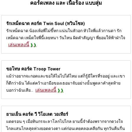
คอร์ดเพลง และ เนื้อร้อง แบบสุ่ม
รักเหม็ดฉาด คอร์ด
Twin Soul (ทวินโซล)
รักเหม็ดฉาด น้องเห้อพี่ไม่ขึ้หก แน่นในหัวอก หัวใจพี่แล้วกานดา รัก
เหม็ดฉาด เหม็ดใจพี่นี้เลยหนา วันไหน ผิดคำสัญญา พี่ยอมให้ฟ้าฝ่าใจ
เล่นเพลงนี้
ขอโทษ คอร์ด
Troop Tower
แม้ว่าอยากจะกอดและขอให้ไม่ไปได้ไหม แต่ก็รู้มีใครที่รออยู่ และเขา
ก็ดีกว่าฉัน ได้แต่คว้าเอามือของเธอมาจับอย่างนั้นพูดลาคำสุดท้าย
เล่นเพลงนี้
บอกว่าฉันเสีย...
ยามเย็น คอร์ด
วี วิโอเลต วอเทียร์
แดดรอน ๆ เมื่อทินกรจะลาโลกไปไกล ยามนี้จำต้องพรากจากดวงใจ
ไกลแสนไกลสุดห่วงยอดดวงตา แต่ก่อนเคยคลอเคลียกัน ทุกวันคืนรื่น