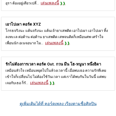
เล่นเพลงนี้
อุรา ต้องอยู่เดียวเปลี่...
เอาไปเผา คอร์ด
XYZ
โกรธจริงนะ แค้นจริงนะ แค้นเจ้ายาเสพติด เอาไปเผา เอาไปเผา ทิ้ง
ลงทะเล ต่อต้าน ต่อต้าน ยาเสพติด เสพจนติดก็เหมือนศพ เศร้าใจ
เล่นเพลงนี้
เพื่อนนัก อเนจอนาถ ไม...
รักไม่ต้องการเวลา คอร์ด
Ost. กวน มึน โฮ-หนูนา หนึ่งธิดา
เหมือนหัวใจ เหมือนหยุดไปในห้วงเวลานี้ เมื่อพบเธอ ความรักที่เคย
เข้าใจก็เปลี่ยนไป ไม่ต้องใช้วันเวลา แค่เราได้พบกันในวันนี้ แค่พบ
เล่นเพลงนี้
เจอกับเธอ ก็รั...
ดูเพิ่มเติมได้ที่ คอร์ดเพลง เรียงตามชื่อศิลปิน