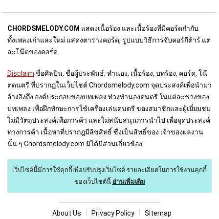
CHORDSMELODY.COM
แสดงเนื้อร้อง และเนื้อร้องที่มีคอร์ดกำกับ
ทั้งเพลงเก่าและใหม่ แสดงตารางคอร์ด, รูปแบบวิธีการจับคอร์กีต้าร์ แต่
ละโน๊ตของคอร์ด
Disclaim
ชื่อศิลปิน, ชื่อผู้ประพันธ์, ทำนอง, เนื้อร้อง, บทร้อง, คอร์ด, โน๊
ตดนตรี ที่ปรากฎในเว็บไชต์ Chordsmelody.com จุดประสงค์เพื่อนำมา
อ้างอิงถึง องค์ประกอบของบทเพลง ท่วงทำนองดนตรี ในแต่ละช่วงของ
บทเพลง เพื่อฝึกทักษะการใช้เครื่องเล่นดนตรี ของสมาชิกและผู้เยี่ยมชม
ไม่มีวัตถุประสงค์เพื่อการค้า และไม่สนับสนุนการนำไป เพื่อจุดประสงค์
ทางการค้า เนื้อหาที่ปรากฎมีลิขสิทธิ์ ซื่งเป็นสิทธิ์ของ เจ้าของผลงาน
นั้น ๆ Chordsmelody.com มิได้มีส่วนเกี่ยวข้อง.
เว็ปไซต์นี้มีการใช้คุกกี้เพื่อปรับปรุงเว็บไซต์
รายละเอียดในการใช้งานคุกกี้
ของเว็บไซต์นี้
อ่านเพิ่มเติม
About U
s
Privacy Policy
Sitemap