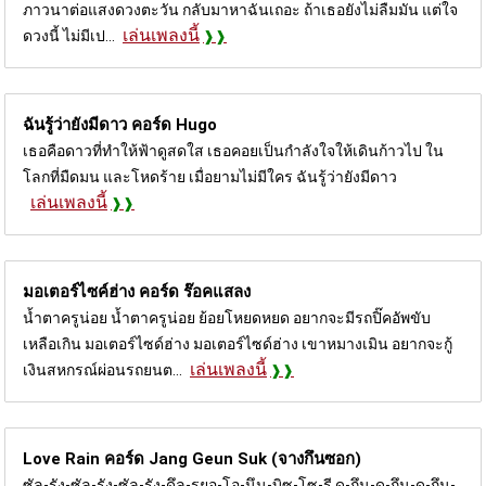
ภาวนาต่อแสงดวงตะวัน กลับมาหาฉันเถอะ ถ้าเธอยังไม่ลืมมัน แต่ใจ
เล่นเพลงนี้
ดวงนี้ ไม่มีเป...
ฉันรู้ว่ายังมีดาว คอร์ด
Hugo
เธอคือดาวที่ทำให้ฟ้าดูสดใส เธอคอยเป็นกำลังใจให้เดินก้าวไป ใน
โลกที่มืดมน และโหดร้าย เมื่อยามไม่มีใคร ฉันรู้ว่ายังมีดาว
เล่นเพลงนี้
มอเตอร์ไซค์ฮ่าง คอร์ด
ร๊อคแสลง
น้ำตาครูน่อย น้ำตาครูน่อย ย้อยโหยดหยด อยากจะมีรถปิ๊คอัพขับ
เหลือเกิน มอเตอร์ไซด์ฮ่าง มอเตอร์ไซด์ฮ่าง เขาหมางเมิน อยากจะกู้
เล่นเพลงนี้
เงินสหกรณ์ผ่อนรถยนต...
Love Rain คอร์ด
Jang Geun Suk (จางกึนซอก)
ซัล-รัง-ซัล-รัง-ซัล-รัง-ดึล-รยอ-โอ-นึน-บิซ-โซ-รี ดู-กึน-ดู-กึน-ดู-กึน-