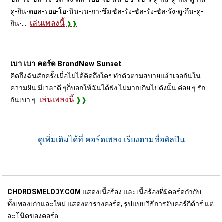
ดู-กึน-ตอล-รยอ-โอ-นึน-เน-กา-ซึม ซัล-รัง-ซัล-รัง-ซัล-รัง-ดู-กึน-ดู-
เล่นเพลงนี้
กึน-...
เบา เบา คอร์ด
BrandNew Sunset
คิดถึงฉันสักครั้งเมื่อไม่ได้คิดถึงใคร ทำตัวตามสบายแล้วเจอกันใน
ความฝัน มีเวลาดี ๆก็บอกให้ฉันได้ฟัง ไม่มากเกินไปดังนั้น ค่อย ๆ รัก
เล่นเพลงนี้
กันเบา ๆ
ดูเพิ่มเติมได้ที่ คอร์ดเพลง เรียงตามชื่อศิลปิน
CHORDSMELODY.COM
แสดงเนื้อร้อง และเนื้อร้องที่มีคอร์ดกำกับ
ทั้งเพลงเก่าและใหม่ แสดงตารางคอร์ด, รูปแบบวิธีการจับคอร์กีต้าร์ แต่
ละโน๊ตของคอร์ด