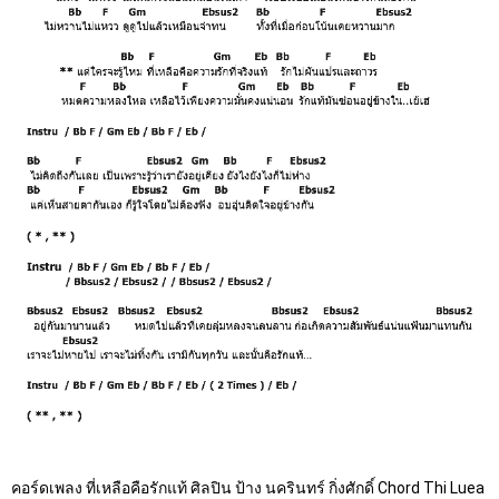
คอร์ดเพลง ที่เหลือคือรักแท้ ศิลปิน ป้าง นครินทร์ กิ่งศักดิ์ Chord Thi Luea 