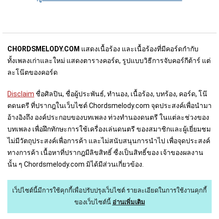
CHORDSMELODY.COM
แสดงเนื้อร้อง และเนื้อร้องที่มีคอร์ดกำกับ
ทั้งเพลงเก่าและใหม่ แสดงตารางคอร์ด, รูปแบบวิธีการจับคอร์กีต้าร์ แต่
ละโน๊ตของคอร์ด
Disclaim
ชื่อศิลปิน, ชื่อผู้ประพันธ์, ทำนอง, เนื้อร้อง, บทร้อง, คอร์ด, โน๊
ตดนตรี ที่ปรากฎในเว็บไชต์ Chordsmelody.com จุดประสงค์เพื่อนำมา
อ้างอิงถึง องค์ประกอบของบทเพลง ท่วงทำนองดนตรี ในแต่ละช่วงของ
บทเพลง เพื่อฝึกทักษะการใช้เครื่องเล่นดนตรี ของสมาชิกและผู้เยี่ยมชม
ไม่มีวัตถุประสงค์เพื่อการค้า และไม่สนับสนุนการนำไป เพื่อจุดประสงค์
ทางการค้า เนื้อหาที่ปรากฎมีลิขสิทธิ์ ซื่งเป็นสิทธิ์ของ เจ้าของผลงาน
นั้น ๆ Chordsmelody.com มิได้มีส่วนเกี่ยวข้อง.
เว็ปไซต์นี้มีการใช้คุกกี้เพื่อปรับปรุงเว็บไซต์
รายละเอียดในการใช้งานคุกกี้
ของเว็บไซต์นี้
อ่านเพิ่มเติม