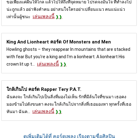
ขอเพียงแค่ฝันให้ไกล แล้วไปให้ถึงที่จุดหมาย โปรดจงมั่นใจ ที่ทำลงไป
น่ะถูกแล้ว อย่าฟังคำคน อย่าสนใจใครอย่าเปลี่ยนแนว คนแน่แน่ว
เล่นเพลงนี้
เท่านั้นผู้ชนะ
King And Lionheart คอร์ด
Of Monsters and Men
Howling ghosts – they reappear In mountains that are stacked
with fear But you're a king and I'm a lionheart. A lionheart His
เล่นเพลงนี้
crown lit up t...
ใกล้เกินไป คอร์ด
Rapper Tery P.A.T.
ฉันคงจะ ใกล้เกินไปเป็นสิ่งที่มองไม่เห็น รักที่มีล้นใจที่ขนมา เธอคง
มองข้ามไปดังขนตา คงจะใกล้เกินไปจากสิ่งที่เธอมองหา ทุกครั้งที่เธอ
เล่นเพลงนี้
หันมา ฉันค...
ดูเพิ่มเติมได้ที่ คอร์ดเพลง เรียงตามชื่อศิลปิน