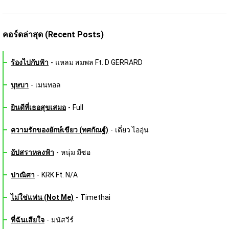
คอร์ดล่าสุด (Recent Posts)
ร้องไปกับฟ้า
-
แหลม สมพล Ft. D GERRARD
บุษบา
-
เมนทอล
ยินดีที่เธอสุขเสมอ
-
Full
ความรักของยักษ์เขียว (ทศกัณฐ์)
-
เดี่ยว ไออุ่น
อัปสราหลงฟ้า
-
หนุ่ม มีซอ
ปาณิศา
-
KRK Ft. N/A
ไม่ใช่แฟน (Not Me)
-
Timethai
ที่ฉันเสียใจ
-
มนัสวีร์