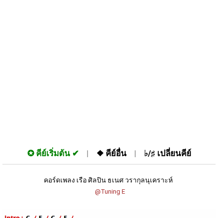
✪
คีย์เริ่มต้น
❖
คีย์อื่น
♭/♯
เปลี่ยนคีย์
คอร์ดเพลง เรือ ศิลปิน ธเนศ วรากุลนุเคราะห์ 
 @Tuning E