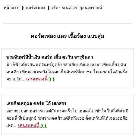
หน้าแรก
คอร์ดเพลง
เรือ - ธเนศ วรากุลนุเคราะห์
คอร์ดเพลง และ เนื้อร้อง แบบสุ่ม
พระจันทร์สีน้ำเงิน คอร์ด
เติ้ล ตะวัน จารุจินดา
ฟ้า ก็ฟ้าเดียวกัน แต่จันทร์ดูคล้ายลำเอียง ส่งแสงลงมาเพียงเสี้ยว ฉัน
คนเดียว ที่หมอกเมฆบัง ไม่เคยเห็นจันทร์ที่เขาชม ไม่เคยสมใจสักครั้ง
เล่นเพลงนี้
ความรัก...
เธอคือเหตุผล คอร์ด
โอ้ เสกสรร
อยากจะบอกเธอว่ารัก แต่มันคงจะเร็วไป เธอคงไม่เข้าใจ ในสิ่งที่ฉันมี
ตอนนี้ ที่เป็นทุกข์ ก็เพราะคงเฝ้าแต่คิดถึงเธอ ตั้งแต่วันที่ได้เจอ เธอคือ
เล่นเพลงนี้
เหต...