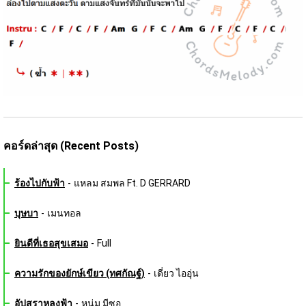
คอร์ดล่าสุด (Recent Posts)
ร้องไปกับฟ้า
-
แหลม สมพล Ft. D GERRARD
บุษบา
-
เมนทอล
ยินดีที่เธอสุขเสมอ
-
Full
ความรักของยักษ์เขียว (ทศกัณฐ์)
-
เดี่ยว ไออุ่น
อัปสราหลงฟ้า
-
หนุ่ม มีซอ