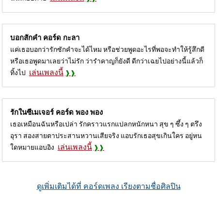
บอกสักคำ คอร์ด
กะลา
แค่เธอบอกว่ารักซักคำจะได้ไหม หรือช่วยพูดอะไรที่พอจะทำให้รู้สึกดี
หรือเธอพูดมาเลยว่าไม่รัก ว่ารำคาญก็ยังดี ดีกว่าเฉยไปอย่างนี้แล้วก็
เล่นเพลงนี้
ทิ้งไป
รักในซีเมเจอร์ คอร์ด
พอง พอง
เธอเหมือนฉันหรือเปล่า รักคราวแรกแปลกหนักหนา สุข ๆ ซึ้ง ๆ ตรึง
อุรา สองสายตาประสานหวานเสียจริง แอบรักเธอสุขเกินใคร อยู่หน
เล่นเพลงนี้
ใดหมายแอบอิง
ดูเพิ่มเติมได้ที่ คอร์ดเพลง เรียงตามชื่อศิลปิน