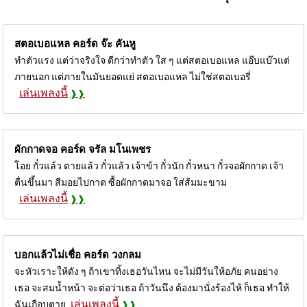
สตอเบอแหล คอร์ด
จ๊ะ คันหู
ทำตัวแรง แต่ว่าจริงใจ ดีกว่าทำตัว ใส ๆ แต่สตอเบอแหล แอ๊บแบ๊วแต่
ภายนอก แต่ภายในมันยอดแย่ สตอเบอแหล ไม่ใช่สตอเบอรี่
เล่นเพลงนี้
ผักกาดจอ คอร์ด
จรัล มโนเพชร
โอย กั๋วแล้ว ตายแล้ว กั๋วแล้ว เจ้าข้า กั๋วนัก กั๋วหนา กั๋วจอผักกาด เจ้า
ตื่นขึ้นมา สีมอยไปกาด ซื้อผักกาดมาจอ ใส่ส้มมะขาม
เล่นเพลงนี้
บอกแล้วไม่เชื่อ คอร์ด
วงกลม
จะหัวเราะให้ดัง ๆ ถ้าเขาทิ้งเธอวันไหน จะไม่มีวันให้อภัย คนอย่าง
เธอ จะสมน้ำหน้า จะต่อว่าเธอ ถ้าวันนึง ต้องมานั่งร้องไห้ ก็เธอ ทำให้
เล่นเพลงนี้
ฉันเกือบตาย