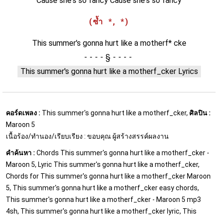
Cause she's so fancy Cause she's so fancy
(ซ้ำ *, *)
This summer's gonna hurt like a motherf* cke
§
This summer's gonna hurt like a motherf_cker Lyrics
คอร์ดเพลง :
This summer's gonna hurt like a motherf_cker,
ศิลปิน :
Maroon 5
เนื้อร้อง/ทำนอง/เรียบเรียง : ขอบคุณ ผู้สร้างสรรค์ผลงาน
คำค้นหา :
Chords This summer's gonna hurt like a motherf_cker -
Maroon 5, Lyric This summer's gonna hurt like a motherf_cker,
Chords for This summer's gonna hurt like a motherf_cker Maroon
5, This summer's gonna hurt like a motherf_cker easy chords,
This summer's gonna hurt like a motherf_cker - Maroon 5 mp3
4sh, This summer's gonna hurt like a motherf_cker lyric, This