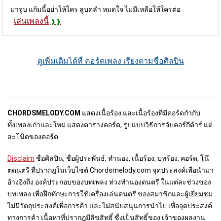
มาจูบ แก้มนี้อย่าให้ใคร ลูบคลำ หมดใจ ไม่มีเหลือให้ใครต่อ
เล่นเพลงนี้
ดูเพิ่มเติมได้ที่ คอร์ดเพลง เรียงตามชื่อศิลปิน
CHORDSMELODY.COM
แสดงเนื้อร้อง และเนื้อร้องที่มีคอร์ดกำกับ
ทั้งเพลงเก่าและใหม่ แสดงตารางคอร์ด, รูปแบบวิธีการจับคอร์กีต้าร์ แต่
ละโน๊ตของคอร์ด
Disclaim
ชื่อศิลปิน, ชื่อผู้ประพันธ์, ทำนอง, เนื้อร้อง, บทร้อง, คอร์ด, โน๊
ตดนตรี ที่ปรากฎในเว็บไชต์ Chordsmelody.com จุดประสงค์เพื่อนำมา
อ้างอิงถึง องค์ประกอบของบทเพลง ท่วงทำนองดนตรี ในแต่ละช่วงของ
บทเพลง เพื่อฝึกทักษะการใช้เครื่องเล่นดนตรี ของสมาชิกและผู้เยี่ยมชม
ไม่มีวัตถุประสงค์เพื่อการค้า และไม่สนับสนุนการนำไป เพื่อจุดประสงค์
ทางการค้า เนื้อหาที่ปรากฎมีลิขสิทธิ์ ซื่งเป็นสิทธิ์ของ เจ้าของผลงาน