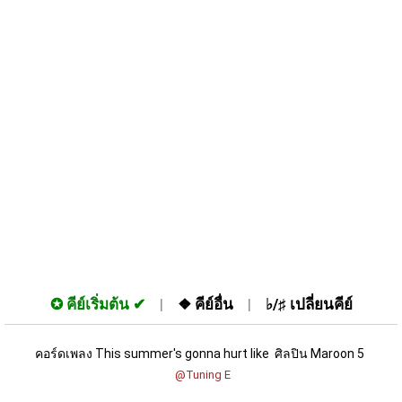
✪
คีย์เริ่มต้น
❖
คีย์อื่น
♭/♯
เปลี่ยนคีย์
คอร์ดเพลง This summer's gonna hurt like  ศิลปิน Maroon 5 
 @Tuning E