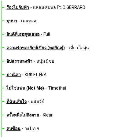
ร้องไปกับฟ้า
-
แหลม สมพล Ft. D GERRARD
บุษบา
-
เมนทอล
ยินดีที่เธอสุขเสมอ
-
Full
ความรักของยักษ์เขียว (ทศกัณฐ์)
-
เดี่ยว ไออุ่น
อัปสราหลงฟ้า
-
หนุ่ม มีซอ
ปาณิศา
-
KRK Ft. N/A
ไม่ใช่แฟน (Not Me)
-
Timethai
ที่ฉันเสียใจ
-
มนัสวีร์
ครั้งหนึ่งไม่ถึงตาย
-
Klear
คบซ้อน
-
วง L.ก.ฮ