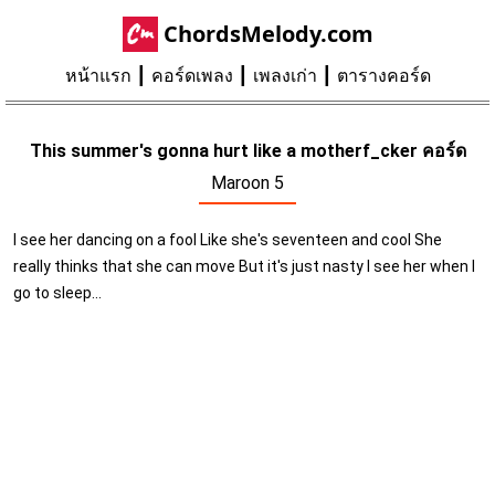
ChordsMelody.com
หน้าแรก
คอร์ดเพลง
เพลงเก่า
ตารางคอร์ด
This summer's gonna hurt like a motherf_cker คอร์ด
Maroon 5
I see her dancing on a fool Like she's seventeen and cool She
really thinks that she can move But it's just nasty I see her when I
go to sleep...