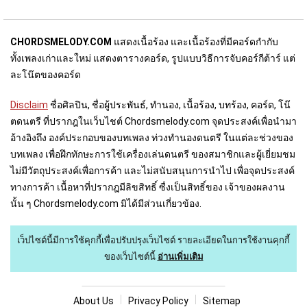
CHORDSMELODY.COM
แสดงเนื้อร้อง และเนื้อร้องที่มีคอร์ดกำกับ
ทั้งเพลงเก่าและใหม่ แสดงตารางคอร์ด, รูปแบบวิธีการจับคอร์กีต้าร์ แต่
ละโน๊ตของคอร์ด
Disclaim
ชื่อศิลปิน, ชื่อผู้ประพันธ์, ทำนอง, เนื้อร้อง, บทร้อง, คอร์ด, โน๊
ตดนตรี ที่ปรากฎในเว็บไชต์ Chordsmelody.com จุดประสงค์เพื่อนำมา
อ้างอิงถึง องค์ประกอบของบทเพลง ท่วงทำนองดนตรี ในแต่ละช่วงของ
บทเพลง เพื่อฝึกทักษะการใช้เครื่องเล่นดนตรี ของสมาชิกและผู้เยี่ยมชม
ไม่มีวัตถุประสงค์เพื่อการค้า และไม่สนับสนุนการนำไป เพื่อจุดประสงค์
ทางการค้า เนื้อหาที่ปรากฎมีลิขสิทธิ์ ซื่งเป็นสิทธิ์ของ เจ้าของผลงาน
นั้น ๆ Chordsmelody.com มิได้มีส่วนเกี่ยวข้อง.
เว็ปไซต์นี้มีการใช้คุกกี้เพื่อปรับปรุงเว็บไซต์
รายละเอียดในการใช้งานคุกกี้
ของเว็บไซต์นี้
อ่านเพิ่มเติม
About U
s
Privacy Policy
Sitemap