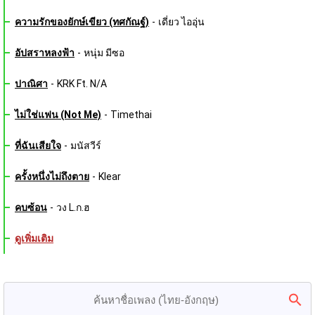
ความรักของยักษ์เขียว (ทศกัณฐ์)
-
เดี่ยว ไออุ่น
อัปสราหลงฟ้า
-
หนุ่ม มีซอ
ปาณิศา
-
KRK Ft. N/A
ไม่ใช่แฟน (Not Me)
-
Timethai
ที่ฉันเสียใจ
-
มนัสวีร์
ครั้งหนึ่งไม่ถึงตาย
-
Klear
คบซ้อน
-
วง L.ก.ฮ
ดูเพิ่มเติม