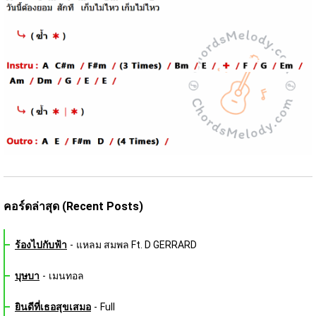
คอร์ดล่าสุด (Recent Posts)
ร้องไปกับฟ้า
-
แหลม สมพล Ft. D GERRARD
บุษบา
-
เมนทอล
ยินดีที่เธอสุขเสมอ
-
Full