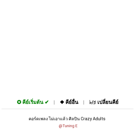
✪
คีย์เริ่มต้น
❖
คีย์อื่น
♭/♯
เปลี่ยนคีย์
คอร์ดเพลง ไม่เอาแล้ว ศิลปิน Crazy Adults 
 @Tuning E