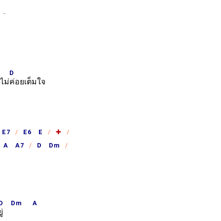
D
ไม่
ค่อยเต็มใจ
 E7
E6 E
✚
A A7
D Dm
D
Dm
A
ยู่