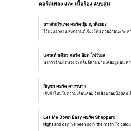
คอร์ดเพลง และ เนื้อร้อง แบบสุ่ม
สาวสันกำแพง คอร์ด
ยุ้ย ญาติเยอะ
ไว้นุ่งแอ่วงาน สงกรานต์เจียงใหม่ ตวยอ้ายนะกะ สา
แคนเต้าเดียว คอร์ด
อ๊อด โฟร์เอส
หากว่าอ้ายผิดหวัง จะกลับอีสานบ้านเคยอยู่นอน หาก
กัญชา คอร์ด
คาราบาว
เจ็บจำไหมในความเลื่อนลอย จิตเสื่อมถอยน้อยคนเ
Let Me Down Easy คอร์ด
Sheppard
Night and day I've been doin' the math To calc