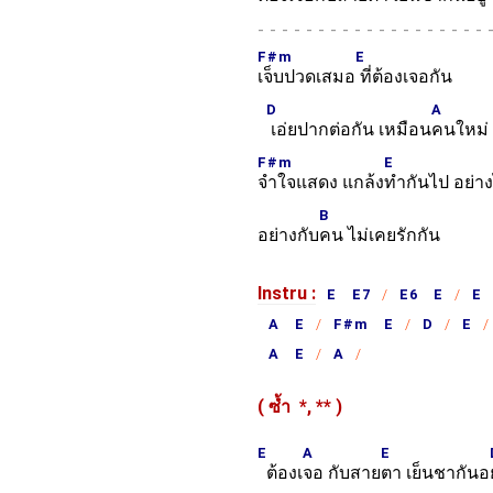
-
F#m
E
เจ็บปวดเสมอ
ที่ต้องเจอกัน
D
A
เอ่ยปากต่อกัน เหมือน
คนใหม่
F#m
E
จำใจแสดง แกล้ง
ทำกันไป อย่าง
B
อย่างกับ
คน ไม่เคยรักกัน
Instru :
E E7
E6 E
E
A E
F#m E
D
E
A E
A
( ซ้ำ
*,
**
)
E
A
E
ต้องเ
จอ กับสาย
ตา เย็นชากันอ