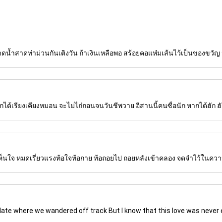
ดน้ำสาดท่าม่วนกันเติงวัน ถ้าเงินเหลือพอ สร้อยคอแห๋มเส้นไว้เป็นของขวัญ น
ได้เรียงเคียงหมอน จะไม่ไถ่ถอนจนวันชีพวาย อีสานนี้คนซื่อนัก หากได้ฮัก ฮั
ห็นใจ หมดเรี่ยวแรงท้อใจท้อกาย ท้อถอยไป ถอยหลังเข้าคลอง จดจำไว้ในค
ulate where we wandered off track But I know that this love was never 