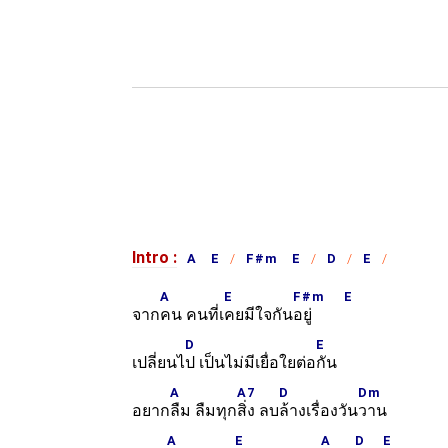
Intro :
A E
F#m E
D
E
A
E
F#m
E
จาก
คน คนที่เ
คยมีใจกัน
อยู่
D
E
เปลี่ยนไ
ป เป็นไม่มีเยื่อใยต่อ
กัน
A
A7
D
Dm
อยาก
ลืม ลืมทุก
สิ่ง ลบ
ล้างเรื่องวัน
วาน
A
E
A
D
E