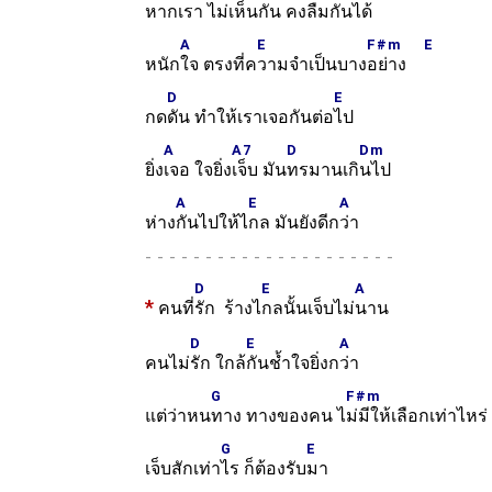
หากเ
รา ไม่เห็น
กัน คงลืมกัน
ได้
A
E
F#m
E
หนัก
ใจ ตรงที่ค
วามจำเป็นบาง
อย่าง
D
E
กด
ดัน ทำให้เราเจอกันต่อ
ไป
A
A7
D
Dm
ยิ่ง
เจอ ใจยิ่ง
เจ็บ มัน
ทรมานเกิ
นไป
A
E
A
ห่าง
กันไปให้ไ
กล มันยังดีก
ว่า
-
D
E
A
*
คนที่
รัก ร้างไ
กลนั้นเจ็บไม่
นาน
D
E
A
คนไม่
รัก ใกล้
กันช้ำใจยิ่งก
ว่า
G
F#m
แต่ว่าหน
ทาง ทางของคน ไ
ม่มีให้เลือกเท่าไหร่
G
E
เจ็บสักเท่า
ไร ก็ต้องรับ
มา