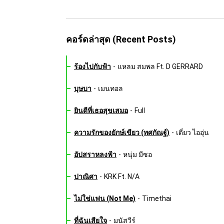
คอร์ดล่าสุด (Recent Posts)
ร้องไปกับฟ้า
-
แหลม สมพล Ft. D GERRARD
บุษบา
-
เมนทอล
ยินดีที่เธอสุขเสมอ
-
Full
ความรักของยักษ์เขียว (ทศกัณฐ์)
-
เดี่ยว ไออุ่น
อัปสราหลงฟ้า
-
หนุ่ม มีซอ
ปาณิศา
-
KRK Ft. N/A
ไม่ใช่แฟน (Not Me)
-
Timethai
ที่ฉันเสียใจ
-
มนัสวีร์