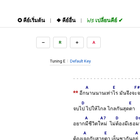
✪
คีย์เริ่มต้น
❖
คีย์อื่น
♭/♯
เปลี่ยนคีย์
R
A
Tuning E
Default Key
-
A
E
F
**
อีก
นานนานเท่า
ไร มันจึงจ
ะ
D
E
จบไ
ป ไปให้ไกล ไกลกันสุด
ตา
A
A7
D
D
อยาก
มีชีวิตใ
หม่ ไม่
ต้องมีเธอ
ม
A
E
A
ต้องเ
จอกับสาย
ตา เย็นชากันอ
ยู่