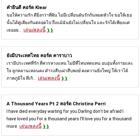
คำยินดี คอร์ด
Klear
ขอให้ความรัก ดียิ่งกว่าที่ฝัน ไม่มีเปลี่ยนผันรักกันหมดหัวใจ ขอให้เธอ
นั้นได้คู่เคียงกันตลอดไป ถึงแม้ฉันยังไม่เปลี่ยนใจ และรักได้เพียงแต่
เล่นเพลงนี้
เธออย...
ยังมีประเทศไทย คอร์ด
คาราบาว
เรามีประเทศที่รัก ที่ควรหวงแหน ไม่มีที่ไหนทดแทน อบอุ่นทั้งกายและ
ใจ ลูกหลานเหลนคง ดำรงสืบเผ่าสืบพงษ์ คงความยิ่งใหญ่ ให้เราได้
เล่นเพลงนี้
ภาคภูมิใจ ที่เกิ...
A Thousand Years Pt 2 คอร์ด
Christina Perri
I have died everyday waiting for you Darling don't be afraid I
have loved you For a thousand years I'll love you for a thousand
เล่นเพลงนี้
more