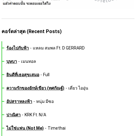
คอร์ดล่าสุด (Recent Posts)
ร้องไปกับฟ้า
-
แหลม สมพล Ft. D GERRARD
บุษบา
-
เมนทอล
ยินดีที่เธอสุขเสมอ
-
Full
ความรักของยักษ์เขียว (ทศกัณฐ์)
-
เดี่ยว ไออุ่น
อัปสราหลงฟ้า
-
หนุ่ม มีซอ
ปาณิศา
-
KRK Ft. N/A
ไม่ใช่แฟน (Not Me)
-
Timethai