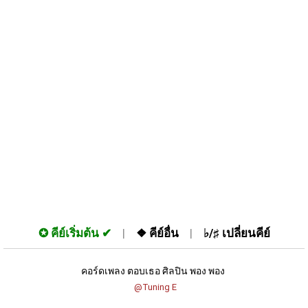
✪
คีย์เริ่มต้น
❖
คีย์อื่น
♭/♯
เปลี่ยนคีย์
คอร์ดเพลง ตอบเธอ ศิลปิน พอง พอง 
 @Tuning E