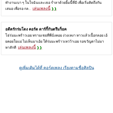
ทำงานเบา ๆ ในใจฉันและเธอ ร่ำลาด้วยยิ้มนี้ที่มี เพื่อเริ่มคิดถึงกัน
เล่นเพลงนี้
เสมอ เพื่อรอ กล...
อดีตรักร่มโดง คอร์ด
ดาร์กี้กันตรึมร็อค
โธ่ร่มมะพร้าวเอย ทรามเชยที่พี่นั่งคอย ง่วงเหงา หาวแล้วเนื้อกลอย เอ้
ยคอยใยแม่ ไม่เห็นมาเอ้ย ใต้ร่มมะพร้าวเหว่ว้าเอย รอขวัญตาไม่มา
เล่นเพลงนี้
หาสักที
ดูเพิ่มเติมได้ที่ คอร์ดเพลง เรียงตามชื่อศิลปิน
CHORDSMELODY.COM
แสดงเนื้อร้อง และเนื้อร้องที่มีคอร์ดกำกับ
ทั้งเพลงเก่าและใหม่ แสดงตารางคอร์ด, รูปแบบวิธีการจับคอร์กีต้าร์ แต่
ละโน๊ตของคอร์ด