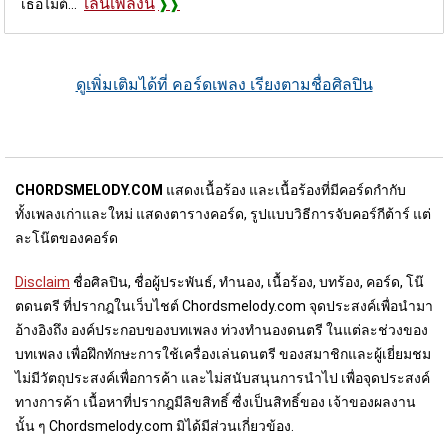
เล่นเพลงนี้
เธอไม่ต้...
ดูเพิ่มเติมได้ที่ คอร์ดเพลง เรียงตามชื่อศิลปิน
CHORDSMELODY.COM
แสดงเนื้อร้อง และเนื้อร้องที่มีคอร์ดกำกับ
ทั้งเพลงเก่าและใหม่ แสดงตารางคอร์ด, รูปแบบวิธีการจับคอร์กีต้าร์ แต่
ละโน๊ตของคอร์ด
Disclaim
ชื่อศิลปิน, ชื่อผู้ประพันธ์, ทำนอง, เนื้อร้อง, บทร้อง, คอร์ด, โน๊
ตดนตรี ที่ปรากฎในเว็บไชต์ Chordsmelody.com จุดประสงค์เพื่อนำมา
อ้างอิงถึง องค์ประกอบของบทเพลง ท่วงทำนองดนตรี ในแต่ละช่วงของ
บทเพลง เพื่อฝึกทักษะการใช้เครื่องเล่นดนตรี ของสมาชิกและผู้เยี่ยมชม
ไม่มีวัตถุประสงค์เพื่อการค้า และไม่สนับสนุนการนำไป เพื่อจุดประสงค์
ทางการค้า เนื้อหาที่ปรากฎมีลิขสิทธิ์ ซื่งเป็นสิทธิ์ของ เจ้าของผลงาน
นั้น ๆ Chordsmelody.com มิได้มีส่วนเกี่ยวข้อง.