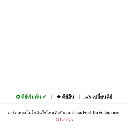
✪
คีย์เริ่มต้น
❖
คีย์อื่น
♭/♯
เปลี่ยนคีย์
คอร์ดเพลง ไม่ใช่ฉันใช่ไหม ศิลปิน เสก Loso Feat. Da Endorphine 
 @Tuning E