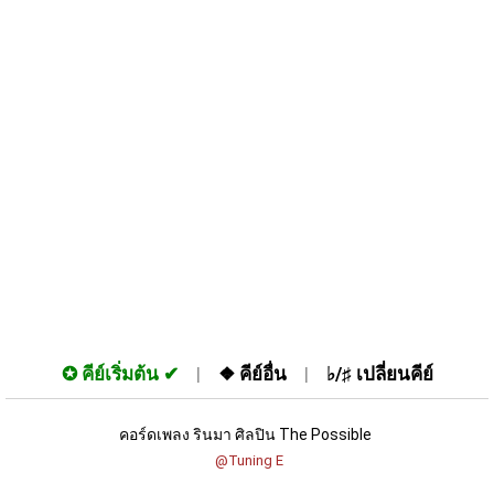
✪
คีย์เริ่มต้น
❖
คีย์อื่น
♭/♯
เปลี่ยนคีย์
คอร์ดเพลง รินมา ศิลปิน The Possible 
 @Tuning E