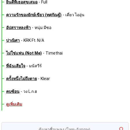
ยินดีที่เธอสุขเสมอ
-
Full
ความรักของยักษ์เขียว (ทศกัณฐ์)
-
เดี่ยว ไออุ่น
อัปสราหลงฟ้า
-
หนุ่ม มีซอ
ปาณิศา
-
KRK Ft. N/A
ไม่ใช่แฟน (Not Me)
-
Timethai
ที่ฉันเสียใจ
-
มนัสวีร์
ครั้งหนึ่งไม่ถึงตาย
-
Klear
คบซ้อน
-
วง L.ก.ฮ
ดูเพิ่มเติม