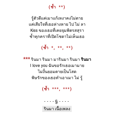
(ซ้ำ **)
รู้ตัวดีแค่เมาแก้เหงาคงไม่ตาย
แค่เสียใจที่เธอห่างหาย ไป ไม่ ลา
Kiss ของเธอที่เคยจุมพิตรสสุรา
ช้ำทุกคราที่เปิดโซดาไม่เห็นเธอ
(ซ้ำ *, **, **)
***
รินมา รินมา มารินมา รินมา
รินมา
I love you ฉันขอรักเธอเมามาย
ไม่งั้นยอมตายเป็นโสด
พิษรักของเธอทำเอาเมา ไม่ รู้
(ซ้ำ ***, ***)
§
รินมา เนื้อเพลง