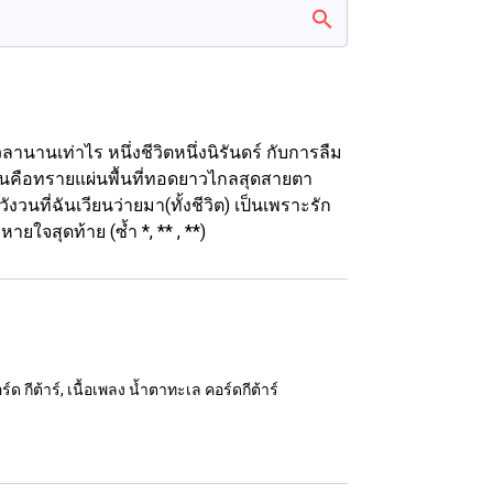
านานเท่าไร หนึ่งชีวิตหนึ่งนิรันดร์ กับการลืม
ั่นคือทรายแผ่นพื้นที่ทอดยาวไกลสุดสายตา
วนที่ฉันเวียนว่ายมา(ทั้งชีวิต) เป็นเพราะรัก
ยใจสุดท้าย (ซ้ำ *, ** , **)
กีต้าร์, เนื้อเพลง น้ำตาทะเล คอร์ดกีต้าร์