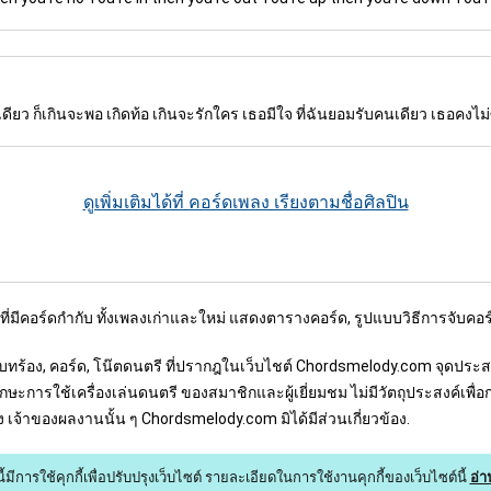
ยว ก็เกินจะพอ เกิดท้อ เกินจะรักใคร เธอมีใจ ที่ฉันยอมรับคนเดียว เธอคงไม่ซึ
ดูเพิ่มเติมได้ที่ คอร์ดเพลง เรียงตามชื่อศิลปิน
งที่มีคอร์ดกำกับ ทั้งเพลงเก่าและใหม่ แสดงตารางคอร์ด, รูปแบบวิธีการจับคอร
อร้อง, บทร้อง, คอร์ด, โน๊ตดนตรี ที่ปรากฎในเว็บไชต์ Chordsmelody.com จุดป
ษะการใช้เครื่องเล่นดนตรี ของสมาชิกและผู้เยี่ยมชม ไม่มีวัตถุประสงค์เพื่
์ของ เจ้าของผลงานนั้น ๆ Chordsmelody.com มิได้มีส่วนเกี่ยวข้อง.
ี้มีการใช้คุกกี้เพื่อปรับปรุงเว็บไซต์
รายละเอียดในการใช้งานคุกกี้ของเว็บไซต์นี้
อ่า