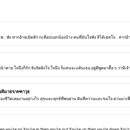
เพ... พัง หากอ้ายเมิดฮัก กะคือบ่บอกน้องบ้าง คนที่มันใจพัง สิได้เฮดใจ... หากอ้
ตาย ใจนึงก็รัก จับจิตฝังใจ ใจนึง ก็แสนจะแค้นเธอ อยู่ดีพูดมาดื้อ ๆ ว่ามีเจ้า
ันทิมาธร/คฑาวุธ
ปมองชีวิตเคยงามอย่างไร สุขและทุกข์ที่พบผ่าน ฝันที่หวานและขมใจ ผ่านมาเพื่อ
en you're no You're in then you're out You're up then you're down You'r