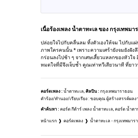
เนื้อร้องเพลง น้ำตาทะเล
ของ กรุงเทพมา
ปล่อยใจไปกับคลื่นลม ทิ้งตัวเองให้จม ไปกับแผ่
ภาพใครคนนั้น * เพราะความเศร้ายังจมยังฝังล
กร่อนลงไปช้า ๆ จากเศษเสี้ยวแหลกของหัวใจ อีกท
หมดใจที่มีจึงเจ็บช้ำ คูณเท่าทวีเสียวนาที ที่
คอร์ดเพลง :
น้ำตาทะเล,
ศิลปิน :
กรุงเทพมาราธอน
คำร้อง/ทำนอง/เรียบเรียง : ขอบคุณ ผู้สร้างสรรค์ผล
คำค้นหา :
คอร์ด กีต้าร์ เพลง น้ำตาทะเล, คอร์ด น้ำตา
หน้าแรก
คอร์ดเพลง
น้ำตาทะเล - กรุงเทพมาร