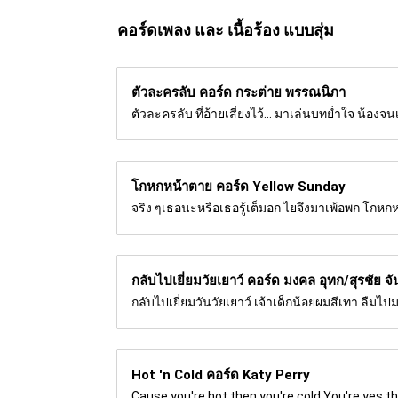
คอร์ดเพลง และ เนื้อร้อง แบบสุ่ม
ตัวละครลับ คอร์ด
กระต่าย พรรณนิภา
ตัวละครลับ ที่อ้ายเสี่ยงไว้... มาเล่นบทย่ำใจ น้องจน
โกหกหน้าตาย คอร์ด
Yellow Sunday
จริง ๆเธอนะหรือเธอรู้เต็มอก ไยจึงมาเพ้อพก โกหกหน้า
กลับไปเยี่ยมวัยเยาว์ คอร์ด
มงคล อุทก/สุรชัย จ
กลับไปเยี่ยมวันวัยเยาว์ เจ้าเด็กน้อยผมสีเทา ลืมไ
Hot 'n Cold คอร์ด
Katy Perry
Cause you're hot then you're cold You're yes th