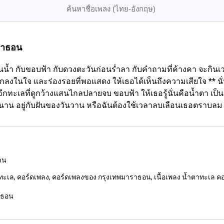
ราธอน
นน้ำ กับขอบฟ้า กับดวงตะวันก่อนร่ำลา กับคำถามที่ค้างคา จะกินเวล
ึกลงในใจ และร่องรอยที่พอแสดง ให้เธอได้เห็นถึงความเสียใจ ** น
ะเลที่ดูกว้างแสนไกลปลายจบ ขอบฟ้า ให้เธอรู้นั่นคือน้ำตา เป็นวัง
ยาวนาน อยู่กับฝันของวันวาน หรือฉันต้องใช้เวลาลบเลือนเธอตราบลม หา
งาน
ทะเล, คอร์ดเพลง, คอร์ดเพลงของ กรุงเทพมาราธอน, เนื้อเพลง น้ำตาทะเล คอร์ด 
าธอน