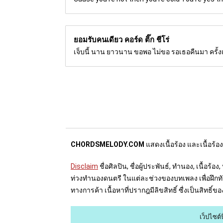
ยอมรับคนเดียว คอร์ด
ติ๊ก ชีโร่
เจ็บนี้ นาน ยาวนาน ขอพอ ไม่ขอ รอเธอคืนมา ครั้งเดี
CHORDSMELODY.COM
แสดงเนื้อร้อง และเนื้อร้อ
Disclaim
ชื่อศิลปิน, ชื่อผู้ประพันธ์, ทำนอง, เนื้
ท่วงทำนองดนตรี ในแต่ละช่วงของบทเพลง เพื่อฝึกทัก
ทางการค้า เนื้อหาที่ปรากฎมีลิขสิทธิ์ ซื่งเป็นสิทธิ
เว็ปไซต์น