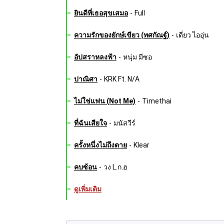
ยินดีที่เธอสุขเสมอ
-
Full
ความรักของยักษ์เขียว (ทศกัณฐ์)
-
เดี่ยว ไออุ่น
อัปสราหลงฟ้า
-
หนุ่ม มีซอ
ปาณิศา
-
KRK Ft. N/A
ไม่ใช่แฟน (Not Me)
-
Timethai
ที่ฉันเสียใจ
-
มนัสวีร์
ครั้งหนึ่งไม่ถึงตาย
-
Klear
คบซ้อน
-
วง L.ก.ฮ
ดูเพิ่มเติม