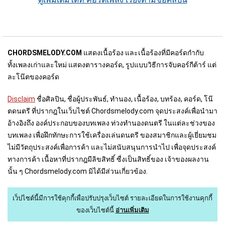
CHORDSMELODY.COM
แสดงเนื้อร้อง และเนื้อร้องที่มีคอร์ดกำกับ
ทั้งเพลงเก่าและใหม่ แสดงตารางคอร์ด, รูปแบบวิธีการจับคอร์กีต้าร์ แต่
ละโน๊ตของคอร์ด
Disclaim
ชื่อศิลปิน, ชื่อผู้ประพันธ์, ทำนอง, เนื้อร้อง, บทร้อง, คอร์ด, โน๊
ตดนตรี ที่ปรากฎในเว็บไชต์ Chordsmelody.com จุดประสงค์เพื่อนำมา
อ้างอิงถึง องค์ประกอบของบทเพลง ท่วงทำนองดนตรี ในแต่ละช่วงของ
บทเพลง เพื่อฝึกทักษะการใช้เครื่องเล่นดนตรี ของสมาชิกและผู้เยี่ยมชม
ไม่มีวัตถุประสงค์เพื่อการค้า และไม่สนับสนุนการนำไป เพื่อจุดประสงค์
ทางการค้า เนื้อหาที่ปรากฎมีลิขสิทธิ์ ซื่งเป็นสิทธิ์ของ เจ้าของผลงาน
นั้น ๆ Chordsmelody.com มิได้มีส่วนเกี่ยวข้อง.
เว็ปไซต์นี้มีการใช้คุกกี้เพื่อปรับปรุงเว็บไซต์
รายละเอียดในการใช้งานคุกกี้
ของเว็บไซต์นี้
อ่านเพิ่มเติม