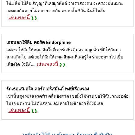
ไม่... ลืม ไม่ลืม สัญญาที่เคยผูกพันธ์ ว่าเราสองคน จะครองมั่นหมาย
กอดคอกันตาย ไม่คลายจากกัน ตราบสิ้นชีวัน ฉันก็ไม่ลืม
เล่นเพลงนี้
เธอบอกให้ลืม คอร์ด
Endorphine
แต่เธอให้ลืมให้หมด ลืมใจที่เคยรักกัน ลืมความผูกพัน ที่มีให้กันมา
นานเกินไป แต่เธอให้ลืมให้หมด ลืมคนที่เคยรู้ใจ รักเธอมากไป เจ็บ
เล่นเพลงนี้
เพียงใด ใจยังไ...
รักเธอเสมอใจ คอร์ด
อริสมันต์ พงษ์เรืองรอง
เขานั้นสูง ทะเลจรดฟ้า คลื่นยังสาด เชยฝั่งไม่หาย ขอให้ฉัน รักเธอต่อ
ไป เช่นตะวัน ไม่ ดับสลาย ลม หายใจเข้าออก ก็ยังมีเธอ
เล่นเพลงนี้
ดูเพิ่มเติมได้ที่ คอร์ดเพลง เรียงตามชื่อศิลปิน