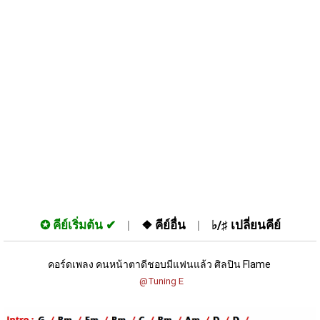
✪
คีย์เริ่มต้น
❖
คีย์อื่น
♭/♯
เปลี่ยนคีย์
คอร์ดเพลง คนหน้าตาดีชอบมีแฟนแล้ว ศิลปิน Flame 
 @Tuning E