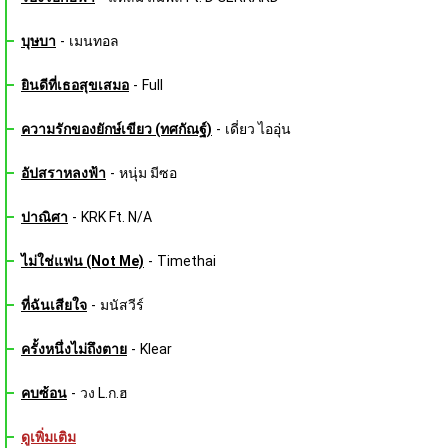
บุษบา
-
เมนทอล
ยินดีที่เธอสุขเสมอ
-
Full
ความรักของยักษ์เขียว (ทศกัณฐ์)
-
เดี่ยว ไออุ่น
อัปสราหลงฟ้า
-
หนุ่ม มีซอ
ปาณิศา
-
KRK Ft. N/A
ไม่ใช่แฟน (Not Me)
-
Timethai
ที่ฉันเสียใจ
-
มนัสวีร์
ครั้งหนึ่งไม่ถึงตาย
-
Klear
คบซ้อน
-
วง L.ก.ฮ
ดูเพิ่มเติม