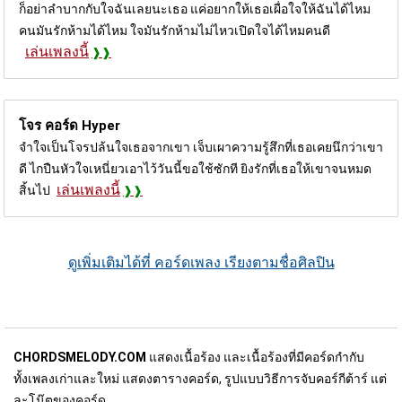
ก็อย่าลำบากกับใจฉันเลยนะเธอ แค่อยากให้เธอเผื่อใจให้ฉันได้ไหม
คนมันรักห้ามได้ไหม ใจมันรักห้ามไม่ไหวเปิดใจได้ไหมคนดี
เล่นเพลงนี้
โจร คอร์ด
Hyper
จำใจเป็นโจรปล้นใจเธอจากเขา เจ็บเผาความรู้สึกที่เธอเคยนึกว่าเขา
ดี ไกปืนหัวใจเหนี่ยวเอาไว้วันนี้ขอใช้ซักที ยิงรักที่เธอให้เขาจนหมด
เล่นเพลงนี้
สิ้นไป
ดูเพิ่มเติมได้ที่ คอร์ดเพลง เรียงตามชื่อศิลปิน
CHORDSMELODY.COM
แสดงเนื้อร้อง และเนื้อร้องที่มีคอร์ดกำกับ
ทั้งเพลงเก่าและใหม่ แสดงตารางคอร์ด, รูปแบบวิธีการจับคอร์กีต้าร์ แต่
ละโน๊ตของคอร์ด