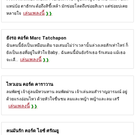
แหน่บ้อ ตาฮักกะด้อถึงสิขี้เหล้า มักข่อยโลดถึงข่อยสิเมา แต่ข่อยบ่เคย
เล่นเพลงนี้
หลายใจ
ยังรอ คอร์ด
Marc Tatchapon
ฉันคนนี้ยังเป็นเหมือนเดิม รอเสมอไม่ว่าเวลานั้นล่วงเลยสักเท่าไหร่ ก็
ยังเป็นเธอที่อยู่ในหัวใจ Baby... ฉันคนนี้มันยังรักเธอ รักเสมอ แม้เธอ
เล่นเพลงนี้
จะเลื...
ไหวเอน คอร์ด
คาราวาน
ลมพัดซู่ เจ้าลู่ลมมิทวนทาน ลมพัดผ่าน เจ้าเล่นลมสำราญอารมณ์ อยู่
ด้วยแรงอ่อนไหว ด้วยหัวใจชื่นชม ลมและหญ้า หญ้าและลม เสรี
เล่นเพลงนี้
คนมันรัก คอร์ด
ไอซ์ ศรัณยู