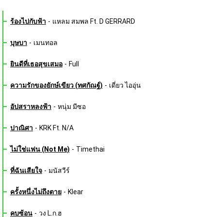
ร้องไปกับฟ้า
-
แหลม สมพล Ft. D GERRARD
บุษบา
-
เมนทอล
ยินดีที่เธอสุขเสมอ
-
Full
ความรักของยักษ์เขียว (ทศกัณฐ์)
-
เดี่ยว ไออุ่น
อัปสราหลงฟ้า
-
หนุ่ม มีซอ
ปาณิศา
-
KRK Ft. N/A
ไม่ใช่แฟน (Not Me)
-
Timethai
ที่ฉันเสียใจ
-
มนัสวีร์
ครั้งหนึ่งไม่ถึงตาย
-
Klear
คบซ้อน
-
วง L.ก.ฮ