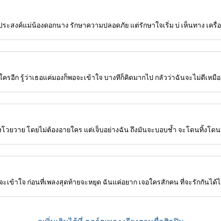
ุดประสงค์แม่น้องดอกนาง รักษาความปลอดภัย แต่รักษาใจเริ่ม บ่ เห็นทาง เครื่องแบบ
รอีก รู้ว่าเธอแค่มองก็พอจะเข้าใจ บางทีก็คิดมากไป กลัวว่าฉันจะไม่ดีเหมื
็ร้องโวยวาย โดยไม่ต้องอายใคร แต่เจ็บอย่างฉัน ถึงมันจะบอบช้ำ จะโดนทิ้งโดนท
จะเข้าใจ ก่อนที่เพลงสุดท้ายจะหยุด ฉันแค่อยาก เจอใครสักคน ที่จะรักกันได้ไ