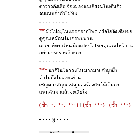
ตาวาวดังเสือ จ้องมองฉันเสียจนในเต้นรัว
จนแทบตั้งตัวไม่ทัน
-
**
มัวไปอยู่ไหนออกจากไพร หรือใยจึงเช๊ยเชย
ดูคุณเหมือนไม่เคยพบพาน
เอวองค์ตรงไหน ผิดแปลกไป ขอคุณจงไหว้วาน
อย่ามาระรานด้วยตา
-
***
นารีในโลกถมไป มากมายดังฝูงผึ้ง
ทำไมถึงไม่มองเล่านา
เชิญมองสิคุณ เชิญมองจ้องกันให้เต็มตา
แฟนฉันมาแล้วจะเสียใจ
(ซ้ำ *, **, ***)
|
(ซ้ำ ***)
|
(ซ้ำ ***)
§