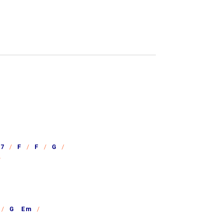
7
F
F
G
G Em