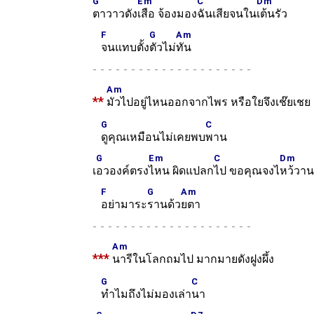
G
Em
C
Dm
ตาวาวดัง
เสือ จ้องมอง
ฉันเสียจนใน
เต้นรัว
F
G
Am
จนแทบตั้ง
ตัวไม่
ทัน
-
Am
**
มัวไปอยู่ไหนออกจากไพร หรือใยจึงเช๊ยเชย
G
C
ดูคุณเหมือนไม่เคยพบ
พาน
G
Em
C
Dm
เ
อวองค์ตรง
ไหน ผิดแปลก
ไป ขอคุณจงไ
หว้วาน
F
G
Am
อย่ามาระ
รานด้ว
ยตา
-
Am
***
นารีในโลกถมไป มากมายดังฝูงผึ้ง
G
C
ทำไมถึงไม่มองเล่า
นา