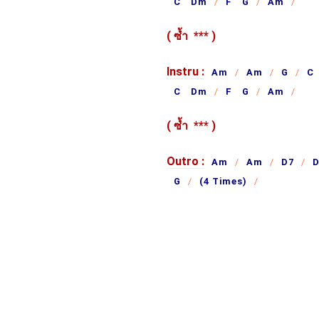
C Dm
F G
Am
( ซ้ำ
***
)
Instru :
Am
Am
G
C
C Dm
F G
Am
( ซ้ำ
***
)
Outro :
Am
Am
D7
D
G
(4 Times)