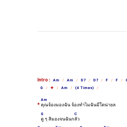
Intro :
Am
Am
D7
D7
F
F
G
✚
Am
(4 Times)
Am
*
คุณจ้องมองฉัน จ้องทำไมฉันมีใดน่ายล
G
C
ดู ๆ สิมองจนฉันก
ลัว