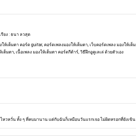
เรียง : ธนา ลวสุด
องให้เต็มตา คอร์ด guitar, คอร์ดเพลงมองให้เต็มตา, เว็บคอร์ดเพลง มองให้เต็มต
ต็มตา, เนื้อเพลง มองให้เต็มตา คอร์ดกีต้าร์, วิธีฝึกอูคูเลเล่ ด้วยตัวเอง
ยังไหวหวั่น ทั้ง ๆ ที่คบมานาน แต่กับฉันก็เหมือนวันแรกเจอ ไม่ผิดหรอกที่ยังเขิน