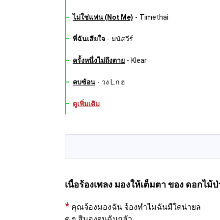
ไม่ใช่แฟน (Not Me)
-
Timethai
ที่ฉันเสียใจ
-
มนัสวีร์
ครั้งหนึ่งไม่ถึงตาย
-
Klear
คบซ้อน
-
วง L.ก.ฮ
ดูเพิ่มเติม
เนื้อร้องเพลง มองให้เต็มตา
ของ ดอกไม้ป่
*
คุณจ้องมองฉัน จ้องทำไมฉันมีใดน่ายล
ดู ๆ สิมองจนฉันกลัว