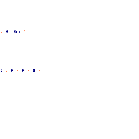
G Em
7
F
F
G