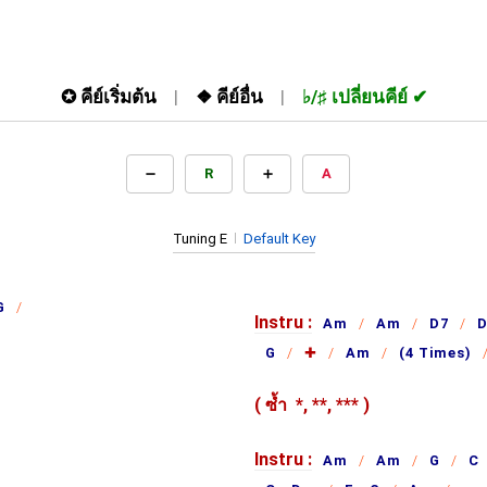
✪
คีย์เริ่มต้น
❖
คีย์อื่น
♭/♯
เปลี่ยนคีย์
R
A
Tuning E
Default Key
G
Instru :
Am
Am
D7
D
G
✚
Am
(4 Times)
( ซ้ำ
*,
**,
***
)
Instru :
Am
Am
G
C