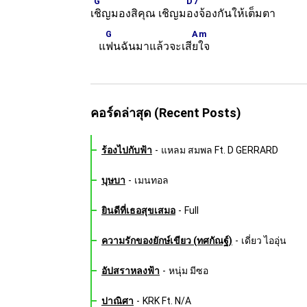
G
D7
เ
ชิญมองสิคุณ เชิญม
องจ้องกันให้เต็มตา
G
Am
แ
ฟนฉันมาแล้วจะเสี
ยใจ
คอร์ดล่าสุด (Recent Posts)
ร้องไปกับฟ้า
-
แหลม สมพล Ft. D GERRARD
บุษบา
-
เมนทอล
ยินดีที่เธอสุขเสมอ
-
Full
ความรักของยักษ์เขียว (ทศกัณฐ์)
-
เดี่ยว ไออุ่น
อัปสราหลงฟ้า
-
หนุ่ม มีซอ
ปาณิศา
-
KRK Ft. N/A