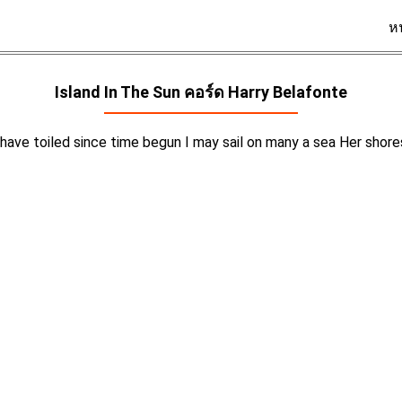
ห
Island In The Sun คอร์ด
Harry Belafonte
have toiled since time begun I may sail on many a sea Her shores 