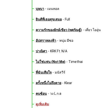
บุษบา
-
เมนทอล
ยินดีที่เธอสุขเสมอ
-
Full
ความรักของยักษ์เขียว (ทศกัณฐ์)
-
เดี่ยว ไออุ่น
อัปสราหลงฟ้า
-
หนุ่ม มีซอ
ปาณิศา
-
KRK Ft. N/A
ไม่ใช่แฟน (Not Me)
-
Timethai
ที่ฉันเสียใจ
-
มนัสวีร์
ครั้งหนึ่งไม่ถึงตาย
-
Klear
คบซ้อน
-
วง L.ก.ฮ
ดูเพิ่มเติม