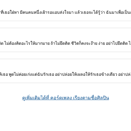
ที่เธอใฝ่หา มีคนคนหนึ่งเฝ้ารอแอบส่งใจมา แล้วเธอจะได้รู้ว่า ฉันมาเพื่อเป็นค
ด ไม่ต้องคิดอะไรให้มากมาย ถ้าไม่ยึดติด ชีวิตก็คงจะง๊าย ง่าย อย่าไปยึดติด ไม
เธอ พูดไม่ค่อยเก่งแต่ฉันรักเธอ อย่าปล่อยให้เผลอให้รักเธอข้างเดียว อย่าปล่อ
ดูเพิ่มเติมได้ที่ คอร์ดเพลง เรียงตามชื่อศิลปิน
งที่มีคอร์ดกำกับ ทั้งเพลงเก่าและใหม่ แสดงตารางคอร์ด, รูปแบบวิธีการจับคอร