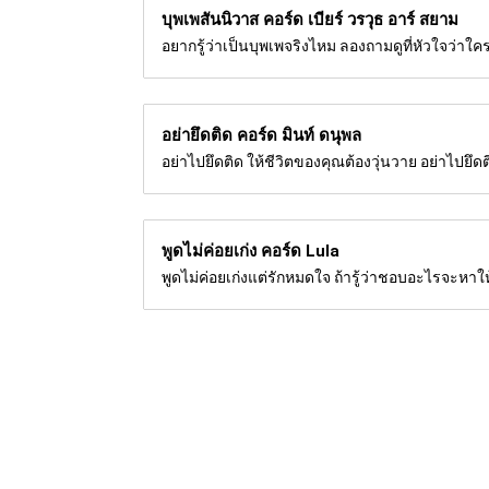
บุพเพสันนิวาส คอร์ด
เบียร์ วรวุธ อาร์ สยาม
อยากรู้ว่าเป็นบุพเพจริงไหม ลองถามดูที่หัวใจว่าใคร
อย่ายึดติด คอร์ด
มินท์ ดนุพล
อย่าไปยึดติด ให้ชีวิตของคุณต้องวุ่นวาย อย่าไปยึดติ
พูดไม่ค่อยเก่ง คอร์ด
Lula
พูดไม่ค่อยเก่งแต่รักหมดใจ ถ้ารู้ว่าชอบอะไรจะหาให้
CHORDSMELODY.COM
แสดงเนื้อร้อง และเนื้อร้อ