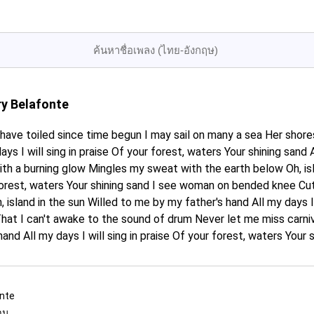
ry Belafonte
have toiled since time begun I may sail on many a sea Her shore
ys I will sing in praise Of your forest, waters Your shining sand
h a burning glow Mingles my sweat with the earth below Oh, isla
r forest, waters Your shining sand I see woman on bended knee Cu
 island in the sun Willed to me by my father's hand All my days I 
That I can't awake to the sound of drum Never let me miss carni
hand All my days I will sing in praise Of your forest, waters Your 
onte
งาน