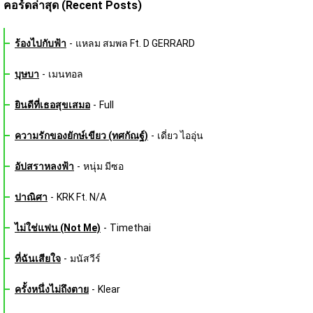
คอร์ดล่าสุด (Recent Posts)
ร้องไปกับฟ้า
-
แหลม สมพล Ft. D GERRARD
บุษบา
-
เมนทอล
ยินดีที่เธอสุขเสมอ
-
Full
ความรักของยักษ์เขียว (ทศกัณฐ์)
-
เดี่ยว ไออุ่น
อัปสราหลงฟ้า
-
หนุ่ม มีซอ
ปาณิศา
-
KRK Ft. N/A
ไม่ใช่แฟน (Not Me)
-
Timethai
ที่ฉันเสียใจ
-
มนัสวีร์
ครั้งหนึ่งไม่ถึงตาย
-
Klear