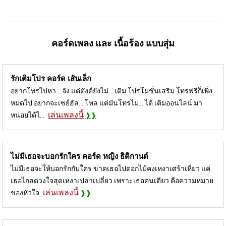
คอร์ดเพลง และ เนื้อร้อง แบบสุ่ม
รักเติมโปร คอร์ด
เส้นเล็ก
อยากโทรไปหา... จัง แต่ตังค์ยังไม่... เติม โปรโมชั่นเสริม โทรฟรีก็เพิ่ง
หมดไป อยากจะเซย์ฮัล... โหล แต่มันโทรไม่... ได้ เติมออนไลน์ มา
เล่นเพลงนี้
หน่อยได้ไ...
ไม่มีเธอจะบอกรักใคร คอร์ด
หญิง ธิติกานต์
ไม่มีเธอจะให้บอกรักกับใคร ขาดเธอไปดอกไม้คงเหงาเศร้าเหี่ยว แค่
เธอไกลดวงใจสุดเหงาเปล่าเปลี่ยว เพราะเธอคนเดียว คือความหมาย
เล่นเพลงนี้
ของหัวใจ