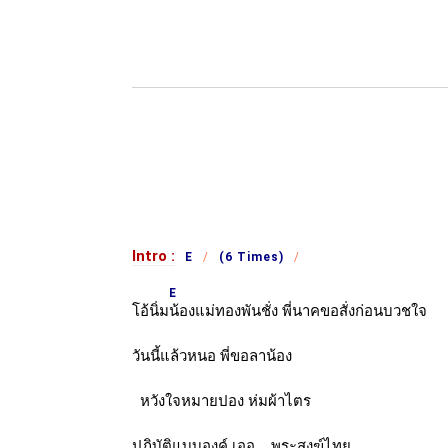
Intro :
E
(6 Times)
E
โอ้นิ่ม
น้องแม่ทองพันชั่ง พี่นาคขอสั่งก่อนบวชใจ
วันนี้แล้วหนอ พี่ขอลาน้อง
หวังใจหมายปอง ห่มผ้าไตร
ปฏิบัติแบบองค์ เออ.... พระสงฆ์ไทย