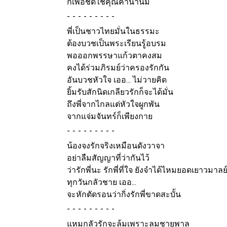
ก็เพื่อชดใช้คุณค่าน้ำนม
-
พี่เป็นชาวไทยมั่นในธรรมะ
ต้องบวชเป็นพระเรียนรู้อบรม
พอออกพรรษาแก้วตาคงสม
คงได้ร่วมภิรมย์ว่าครองรักกัน
อันบวชหัวใจ เออ... ไม่วายคิด
ยิ้มรับสักนิดเกลียวรักก็จะได้มั่น
ถึงพี่จากไกลแต่หัวใจผูกพัน
จากแจ่มจันทร์ก็เพียงกาย
-
น้องจงรักจริงเหมือนดังวาจา
อย่าลืมสัญญาที่ว่ากันไว้
ว่ารักพี่นะ รักพี่ที่ใจ ยังจำได้ไหมยอดเยาวมาลย
ทุกวันกลัวชาย เออ...
จะหักตัดรอนว่ากิ่งรักพี่ขาดสะบั้น
-
แหมกลัวรักจะล้มเพราะลมชายพาล