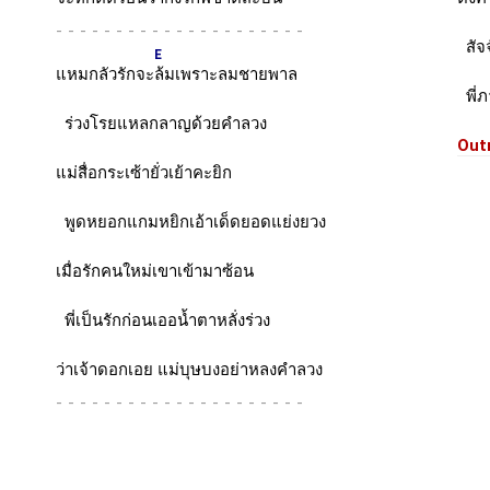
-
สัจ
E
แหมกลัวรักจะ
ล้มเพราะลมชายพาล
พี่ภ
ร่วงโรยแหลกลาญด้วยคำลวง
Outr
แม่สื่อกระเซ้ายั่วเย้าคะยิก
พูดหยอกแกมหยิกเอ้าเด็ดยอดแย่งยวง
เมื่อรักคนใหม่เขาเข้ามาซ้อน
พี่เป็นรักก่อนเออน้ำตาหลั่งร่วง
ว่าเจ้าดอกเอย แม่บุษบงอย่าหลงคำลวง
-