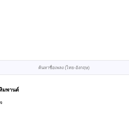
หิมพานต์
ใจ