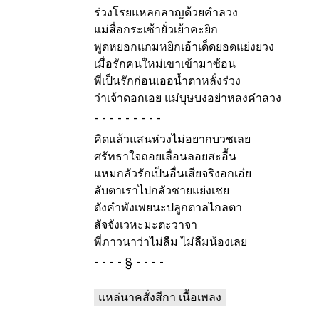
ร่วงโรยแหลกลาญด้วยคำลวง
แม่สื่อกระเซ้ายั่วเย้าคะยิก
พูดหยอกแกมหยิกเอ้าเด็ดยอดแย่งยวง
เมื่อรักคนใหม่เขาเข้ามาซ้อน
พี่เป็นรักก่อนเออน้ำตาหลั่งร่วง
ว่าเจ้าดอกเอย แม่บุษบงอย่าหลงคำลวง
-
คิดแล้วแสนห่วงไม่อยากบวชเลย
ศรัทธาใจถอยเลื่อนลอยสะอื้น
แหมกลัวรักเป็นอื่นเสียจริงอกเอ๋ย
ลับตาเราไปกลัวชายแย่งเชย
ดังคำพังเพยนะปลูกตาลไกลตา
สัจจังเวหะมะตะวาจา
พี่ภาวนาว่าไม่ลืม ไม่ลืมน้องเลย
§
แหล่นาคสั่งสีกา เนื้อเพลง