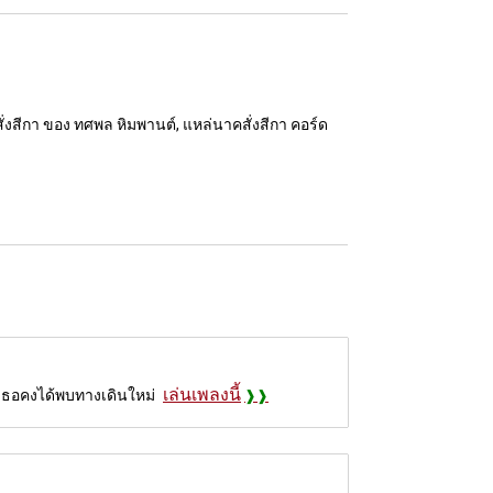
่งสีกา ของ ทศพล หิมพานต์, แหล่นาคสั่งสีกา คอร์ด
เล่นเพลงนี้
วเธอคงได้พบทางเดินใหม่