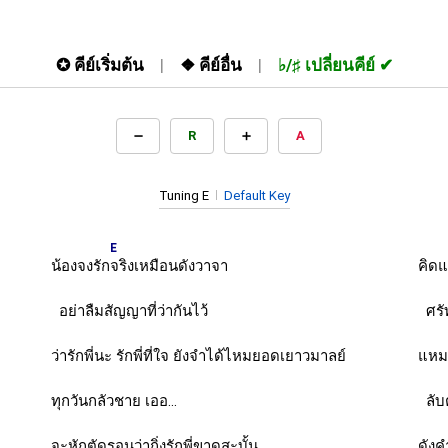
✪
คีย์เริ่มต้น
❖
คีย์อื่น
♭/♯
เปลี่ยนคีย์
R
A
Tuning E
Default Key
E
น้องจงรัก
จริงเหมือนดังวาจา
คิดแ
อย่าลืมสัญญาที่ว่ากันไว้
ศรัท
ว่ารักพี่นะ รักพี่ที่ใจ ยังจำได้ไหมยอดเยาวมาลย์
แหมก
ทุกวันกลัวชาย เออ...
ลับ
จะหักตัดรอนว่ากิ่งรักพี่ขาดสะบั้น
ดัง