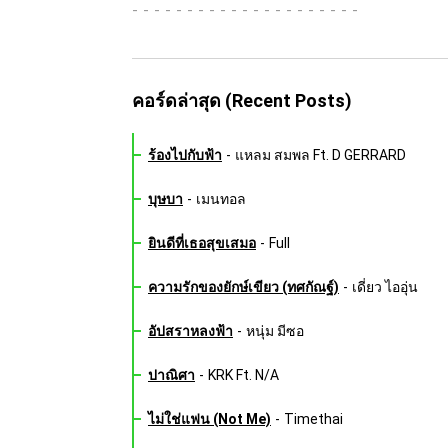
-
คอร์ดล่าสุด (Recent Posts)
ร้องไปกับฟ้า
-
แหลม สมพล Ft. D GERRARD
บุษบา
-
เมนทอล
ยินดีที่เธอสุขเสมอ
-
Full
ความรักของยักษ์เขียว (ทศกัณฐ์)
-
เดี่ยว ไออุ่น
อัปสราหลงฟ้า
-
หนุ่ม มีซอ
ปาณิศา
-
KRK Ft. N/A
ไม่ใช่แฟน (Not Me)
-
Timethai