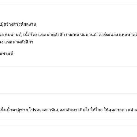
ุณผู้สร้างสรรค์ผลงาน
 หิมพานต์, เนื้อร้อง แหล่นาคสั่งสีกา ทศพล หิมพานต์, คอร์ดเพลง แหล่นาคสั
ลง แหล่นาคสั่งสีกา
ิมพานต์
เห็นน้ำตาผู้ชาย โปรดจงอย่าหันมองกลับมา เดินไปให้ไกล ให้สุดสายตา แล้