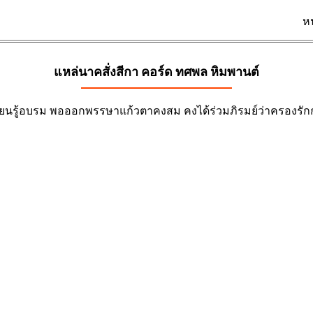
ห
แหล่นาคสั่งสีกา คอร์ด
ทศพล หิมพานต์
ียนรู้อบรม พอออกพรรษาแก้วตาคงสม คงได้ร่วมภิรมย์ว่าครองรักกั