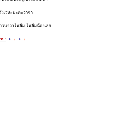
จังเวหะมะตะวาจา
าวนาว่าไม่ลืม ไม่ลืมน้องเลย
o :
E
E