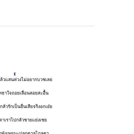
E
ล้วแสน
ห่วงไม่อยากบวชเลย
ธาใจถอยเลื่อนลอยสะอื้น
ลัวรักเป็นอื่นเสียจริงอกเอ๋ย
ตาเราไปกลัวชายแย่งเชย
คำพังเพยนะปลูกตาลไกลตา