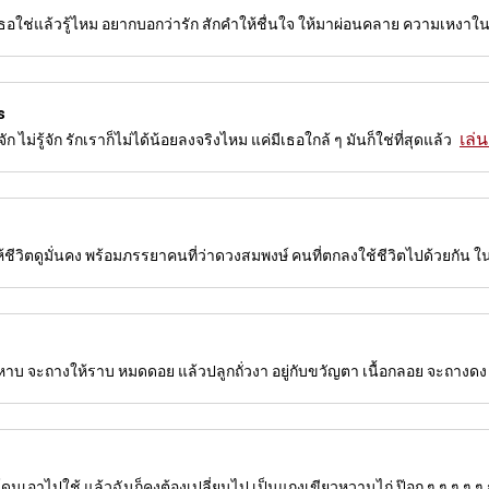
ธอใช่แล้วรู้ไหม อยากบอกว่ารัก สักคำให้ชื่นใจ ให้มาผ่อนคลาย ความเหงาใน
s
เล่น
่รู้จัก ไม่รู้จัก รักเราก็ไม่ได้น้อยลงจริงไหม แค่มีเธอใกล้ ๆ มันก็ใช่ที่สุดแล้ว
ชีวิตดูมั่นคง พร้อมภรรยาคนที่ว่าดวงสมพงษ์ คนที่ตกลงใช้ชีวิตไปด้วยกัน
กหาบ จะถางให้ราบ หมดดอย แล้วปลูกถั่วงา อยู่กับขวัญตา เนื้อกลอย จะถางดง 
นเอาไปใช้ แล้วฉันก็คงต้องเปลี่ยนไป เป็นแกงเขียวหวานไก่ ป๊อก ๆ ๆ ๆ ๆ ๆ ก