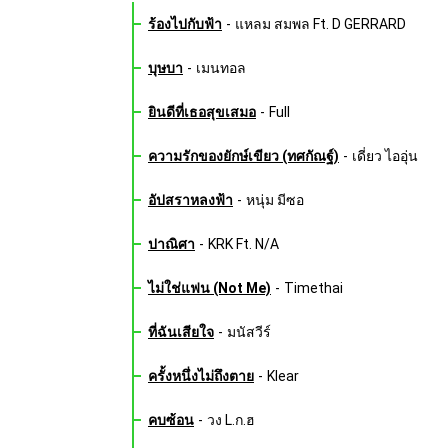
ร้องไปกับฟ้า
-
แหลม สมพล Ft. D GERRARD
บุษบา
-
เมนทอล
ยินดีที่เธอสุขเสมอ
-
Full
ความรักของยักษ์เขียว (ทศกัณฐ์)
-
เดี่ยว ไออุ่น
อัปสราหลงฟ้า
-
หนุ่ม มีซอ
ปาณิศา
-
KRK Ft. N/A
ไม่ใช่แฟน (Not Me)
-
Timethai
ที่ฉันเสียใจ
-
มนัสวีร์
ครั้งหนึ่งไม่ถึงตาย
-
Klear
คบซ้อน
-
วง L.ก.ฮ