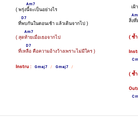
Am7
เฝ้
( พรุ่ง
นี้จะเป็นอย่างไร
Am
D7
สิ่
งที
ที่
พบกันในตอนเช้า แล้วเดินจากไป )
Am7
( ซ้
( สุด
ท้ายเมื่อเธอจากไป
D7
ที่เห
ลือ คือความอ้างว้างเพราะไม่มีใคร )
Inst
Cm
Instru :
Gmaj7
Gmaj7
( ซ้
Outr
Cm