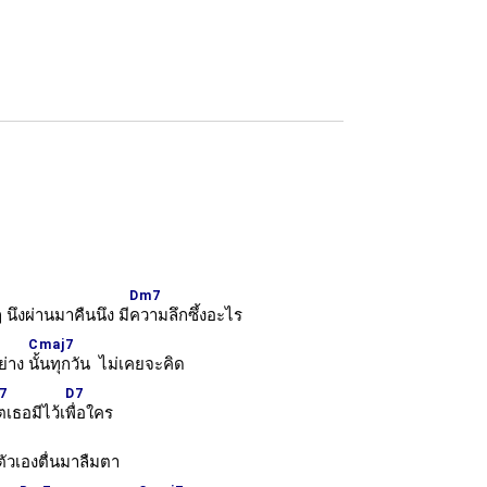
Dm7
 นึงผ่านมาคืนนึง มี
ความลึกซึ้งอะไร
Cmaj7
ย่าง
นั้นทุกวัน ไม่เคยจะคิด
7
D7
ิตเธอมีไว้เ
พื่อใคร
ัวเองตื่นมาลืมตา