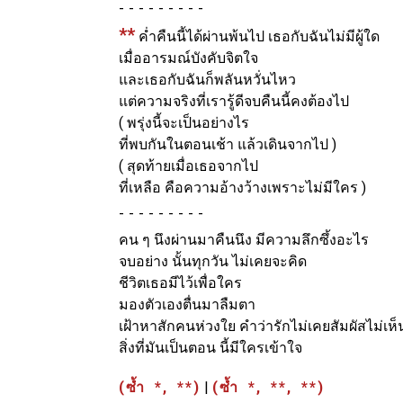
-
**
ค่ำคืนนี้ได้ผ่านพ้นไป เธอกับฉันไม่มีผู้ใด
เมื่ออารมณ์บังคับจิตใจ
และเธอกับฉันก็พลันหวั่นไหว
แต่ความจริงที่เรารู้ดีจบคืนนี้คงต้องไป
( พรุ่งนี้จะเป็นอย่างไร
ที่พบกันในตอนเช้า แล้วเดินจากไป )
( สุดท้ายเมื่อเธอจากไป
ที่เหลือ คือความอ้างว้างเพราะไม่มีใคร )
-
คน ๆ นึงผ่านมาคืนนึง มีความลึกซึ้งอะไร
จบอย่าง นั้นทุกวัน ไม่เคยจะคิด
ชีวิตเธอมีไว้เพื่อใคร
มองตัวเองตื่นมาลืมตา
เฝ้าหาสักคนห่วงใย คำว่ารักไม่เคยสัมผัสไม่เห็
สิ่งที่มันเป็นตอน นี้มีใครเข้าใจ
(ซ้ำ *, **)
|
(ซ้ำ *, **, **)