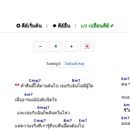
✪
คีย์เริ่มต้น
❖
คีย์อื่น
♭/♯
เปลี่ยนคีย์
R
A
Tuning E
Default Key
Em7
Cmaj7
Bm7
คน ๆ
**
ค่ำคื
นนี้ได้ผ่านพ้นไป เธอกับ
ฉันไม่มีผู้ใด
Am7
จบอ
เมื่ออ
ารมณ์บังคับจิตใจ
Am
Gmaj7
ชีว
และเธอกับ
ฉันก็พลันหวั่นไหว
Em7
Cmaj7
Bm7
Em7
มองต
แต่ความจ
ริงที่เรารู้ดีจบคืน
นี้คงต้อง
ไป