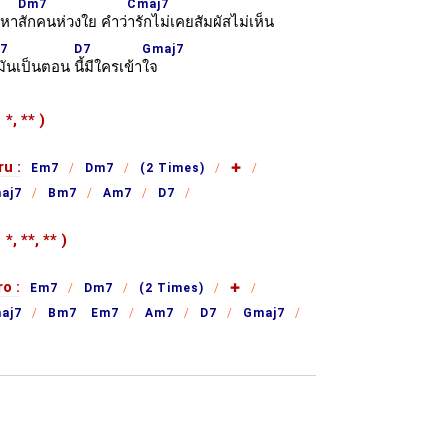
Dm7
Cmaj7
าหา
สักคนห่วงใย คำว่
ารักไม่เคยสัมผัสไม่เห็น
7
D7
Gmaj7
่มันเป็นตอน
นี้มีใครเข้า
ใจ
ำ
*,
**
)
ru :
Em7
Dm7
(2 Times)
✚
aj7
Bm7
Am7
D7
ำ
*,
**,
**
)
o :
Em7
Dm7
(2 Times)
✚
aj7
Bm7 Em7
Am7
D7
Gmaj7