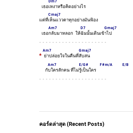
Dm7
เธอ
เหงาหรือคิดอย่างไร
Cmaj7
แต่ที่
เห็นแววตาทุกอย่างมันฟ้อง
Am7
D7
Gmaj7
เธอ
กลับมาหลอก ให้
ฉันนั้นเดินเข้
าไป
-
Am7
Gmaj7
*
ย่าปล่อยใจในคืนที่
สับสน
Am7
E/G#
F#m/A
E/B
กั
บใครสักคน ที่ไม่
รู้เป็นใคร
-
คอร์ดล่าสุด (Recent Posts)