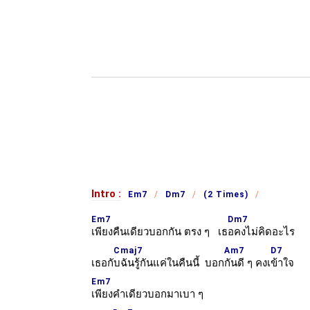
Intro :
Em7
Dm7
(2 Times)
Em7
Dm7
เพียงคืนเดียวบอกกัน ตรง ๆ เธ
อคงไม่คิดอะไร
Cmaj7
Am7
D7
เธอกั
บฉันรู้กันแค่ในคืนนี้ บอก
กันดี ๆ คงเ
ข้าใจ
Em7
เพียงคำเดียวบอกมาเบา ๆ