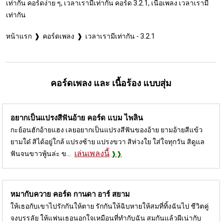
เท่ากัน คอร์ดง่าย ๆ, เวลาเรามีเท่ากัน คอร์ด 3.2.1, เนื้อเพลง เวลาเรามี
เท่ากัน
หน้าแรก
คอร์ดเพลง
เวลาเรามีเท่ากัน - 3.2.1
คอร์ดเพลง และ เนื้อร้อง แบบสุ่ม
อยากเป็นแปรงสีฟันอ้าย คอร์ด
แบม ไพลิน
กะย้อนฮักอ้ายแฮง เลยอยากเป็นแปรงสีฟันของอ้าย ยามอ้ายสีแข้ว
ยามใด๋ สิได้อยู่ใกล้ แปรงซ้าย แปรงขวา สิห่วงใย ใส่ใจทุกวัน สิดูแล
เล่นเพลงนี้
ฟันจนขาวพู้นล่ะ ข...
หมากับควาย คอร์ด
กานดา อาร์ สยาม
ให้เธอกับเขาไปรักกันให้ตาย รักกันให้ฉิบหายให้สมที่ทิ้งฉันไป ชีวิตคู่
จงบรรลัย ให้แฟนเธอนอกใจเหมือนที่ทำกับฉัน สมกันแล้วผีเน่ากับ