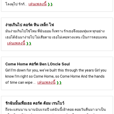
เล่นเพลงนี้
โลงผุไป รักกั...
ง่ายเกินไป คอร์ด
หิน เหล็ก ไฟ
มันง่ายเกินไปใช่ไหม ที่ฉันยอม ก็เพราะรักเธอจึงยอมทุ่มเท ทุกอย่าง
เธอได้ฉันมาง่ายไป ไม่เสียดาย เธอไม่เคยหวงแหน เป็นการตอบแทน
เล่นเพลงนี้
Come Home คอร์ด
Ben LOncle Soul
Girl I'm down for you, we've built this through the years Girl you
know I'm right so Come Home, so Come Home And the hands
เล่นเพลงนี้
of time can wipe ...
รักฉันนั้นเพื่อเธอ คอร์ด
ต้อม เรนโบว์
ถึงจะแสนนาน นานนับแรมปี แต่ฉันนี้เฝ้าคอย คอยวันคืนมา มาเป็น