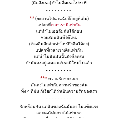
(คิดถึงเธอ) ยังไม่ลืมเธอไปซะที
-
**
(จะผ่านไปนานนับปีก็อยู่ที่เดิม)
แปลกที่
เวลาเรามีเท่ากัน
แต่ทำไมเธอลืมกันได้ก่อน
ช่วยสอนฉันทีได้ไหม
(ต้องลืมอีกสักเท่าไหร่ถึงลืมได้ลง)
แปลกที่เวลาเราเดินเท่ากัน
แต่ทำไมฉันมันนั้นยังซื่อตรง
ยังมั่นคงอยู่เสมอ แต่เธอมีใหม่ไปแล้ว
-
***
ความรักของเธอ
มันคงไม่เท่ากับความรักของฉัน
ทั้ง ๆ ที่มัน ก็เรียกได้ว่าเป็นความรักของเรา
-
รักพร้อมกัน แต่ฉันของฉันมันคง ไม่แข็งแรง
และคงไม่แกร่งได้เท่าเธอ