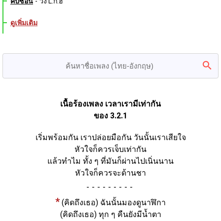
คบซ้อน
-
วง L.ก.ฮ
ดูเพิ่มเติม
เนื้อร้องเพลง เวลาเรามีเท่ากัน
ของ 3.2.1
เริ่มพร้อมกัน เราปล่อยมือกัน วันนั้นเราเสียใจ
หัวใจก็ควรเจ็บเท่ากัน
แล้วทำไม ทั้ง ๆ ที่มันก็ผ่านไปเนิ่นนาน
หัวใจก็ควรจะด้านชา
-
*
(คิดถึงเธอ) ฉันนั้นมองดูนาฬิกา
(คิดถึงเธอ) ทุก ๆ คืนยังมีน้ำตา