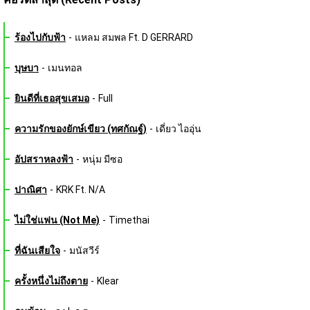
ร้องไปกับฟ้า
-
แหลม สมพล Ft. D GERRARD
บุษบา
-
เมนทอล
ยินดีที่เธอสุขเสมอ
-
Full
ความรักของยักษ์เขียว (ทศกัณฐ์)
-
เดี่ยว ไออุ่น
อัปสราหลงฟ้า
-
หนุ่ม มีซอ
ปาณิศา
-
KRK Ft. N/A
ไม่ใช่แฟน (Not Me)
-
Timethai
ที่ฉันเสียใจ
-
มนัสวีร์
ครั้งหนึ่งไม่ถึงตาย
-
Klear