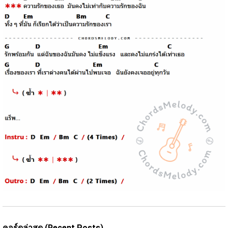
คอร์ดล่าสุด (Recent Posts)