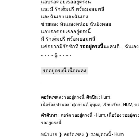
แอบรอคอยเธออยู่ตรงนี้
และมี รักเต็มปรี่ พร้อมยอมพลี
และฉันเอง และฉันเอง
ช่วยลอง หันมองหน่อย ฉันยังคอย
แอบรอคอยเธออยู่ตรงนี้
มี รักเต็มปรี่ พร้อมยอมพลี
แค่อยากมีรักซักที
รออยู่ตรงนี้
นะคนดี ... ฉันเอง
§
รออยู่ตรงนี้ เนื้อเพลง
คอร์ดเพลง :
รออยู่ตรงนี้,
ศิลปิน :
Hum
เนื้อร้อง ทำนอง : ศุภกานต์ มุทุมล, เรียบเรียง : HUM,
คำค้นหา :
คอร์ด รออยู่ตรงนี้ - Hum, เนื้อร้อง รออยู่ตร
รออยู่ตรงนี้
หน้าแรก
คอร์ดเพลง
รออยู่ตรงนี้ - Hum