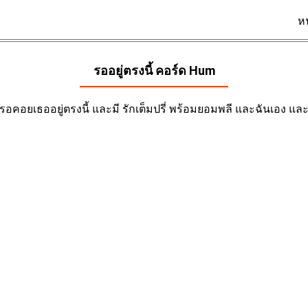
ห
รออยู่ตรงนี้ คอร์ด
Hum
คอยเธออยู่ตรงนี้ และมี รักเต็มปรี่ พร้อมยอมพลี และฉันเอง และ