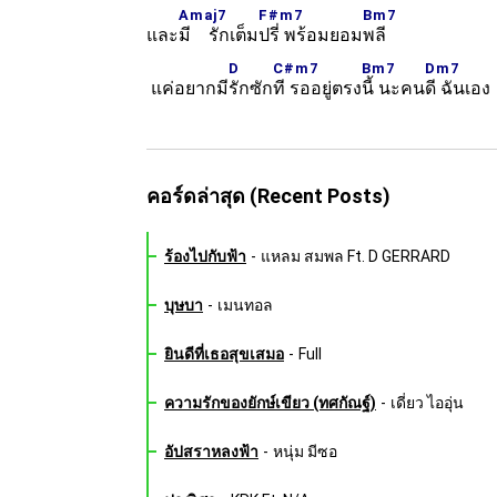
Amaj7
F#m7
Bm7
และ
มี รักเต็ม
ปรี่ พร้อมยอม
พลี
D
C#m7
Bm7
Dm7
แค่อยากมี
รักซัก
ที รออยู่ตรง
นี้ นะคน
ดี ฉันเอง
คอร์ดล่าสุด (Recent Posts)
ร้องไปกับฟ้า
-
แหลม สมพล Ft. D GERRARD
บุษบา
-
เมนทอล
ยินดีที่เธอสุขเสมอ
-
Full
ความรักของยักษ์เขียว (ทศกัณฐ์)
-
เดี่ยว ไออุ่น
อัปสราหลงฟ้า
-
หนุ่ม มีซอ