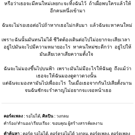
หรือว่าเธอจะมีคนใหม่เลยกะจะทิ้งฉันไว้  ถ้าเผื่อพบใครแล้วให้
อีกคนหนึ่งเข้ามา
ฉันจะไม่รอเธอต่อไปถ้าหากเธอไม่กลับมา  แล้วฉันจะหาคนใหม่ 
เพราะฉันนั้นมันทนไม่ได้ ชีวิตต้องเดินต่อไปไม่อยากจะเสียเวลา   
อยู่ไปมันจะไปมีความหมายอะไร  หาคนใหม่ซะดีกว่า  อยู่ไปให้
มันเสียเวลาเสียความตั้งใจ  
ฉันจะไม่มองขึ้นไปบนฟ้า  เพราะมันไม่มีอะไรให้ฉันดู  ถึงแม้ว่า
เธอจะให้ฉันมองดูดาวดวงนั้น  
แต่ฉันจะมองหามันไปเพื่ออะไร  ในเมื่อเธอจากกันไปเสียตั้งนาน 
 จนฉันชักจะรำคาญไม่อยากจะเจอหน้าเธอ
คอร์ดเพลง :
รอไม่ได้,
ศิลปิน :
วงกลม
คำร้อง/ทำนอง/เรียบเรียง : ขอบคุณ ผู้สร้างสรรค์ผลงาน
คำค้นหา :
คอร์ด รอไม่ได้, คอร์ดรอไม่ได้ วงกลม, คอร์ดเพลง, คอร์ดเพลง