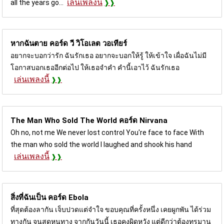
เล่นเพลงนี้
all the years go...
หากฉันตาย คอร์ด
วี วิโอเลต วอเทียร์
อยากจะบอกว่ารัก ฉันรักเธอ อยากจะบอกให้รู้ ให้เข้าใจ เผื่อฉันไม่มี
โอกาสบอกเธออีกต่อไป ให้เธอจำคำ คำนี้เอาไว้ ฉันรักเธอ
เล่นเพลงนี้
The Man Who Sold The World คอร์ด
Nirvana
Oh no, not me We never lost control You're face to face With
the man who sold the world I laughed and shook his hand
เล่นเพลงนี้
สิ่งที่ฉันเป็น คอร์ด
Ebola
ที่สุดต้องลากัน เจ็บปวดแต่จำใจ ขอบคุณที่ครั้งหนึ่ง เคยผูกพัน ได้ร่วม
ทางกัน จนสุดหนทาง จากกันวันนี้ เธอคงผิดหวัง แต่ดีกว่าต้องทรมาน