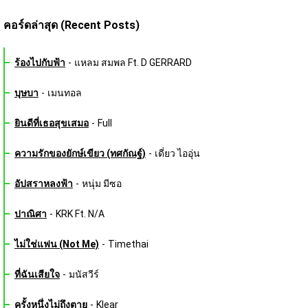
คอร์ดล่าสุด (Recent Posts)
ร้องไปกับฟ้า
-
แหลม สมพล Ft. D GERRARD
บุษบา
-
เมนทอล
ยินดีที่เธอสุขเสมอ
-
Full
ความรักของยักษ์เขียว (ทศกัณฐ์)
-
เดี่ยว ไออุ่น
อัปสราหลงฟ้า
-
หนุ่ม มีซอ
ปาณิศา
-
KRK Ft. N/A
ไม่ใช่แฟน (Not Me)
-
Timethai
ที่ฉันเสียใจ
-
มนัสวีร์
ครั้งหนึ่งไม่ถึงตาย
-
Klear