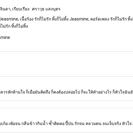
ติจินดา, เรียบเรียง : ศราวุธ แสงบุตร
easmine, เนื้อร้อง รักก็ไม่รัก ทิ้งก็ไม่ทิ้ง Jeasmine, คอร์ดเพลง รักก็ไม่รัก ทิ้งก
ม่รัก ทิ้งก็ไม่ทิ้ง
easmine
ควรหักห้ามใจ ก็เมื่อมันคิดถึง ก็คงต้องปล่อยไป ก็จะให้ทำอย่างไร ก็หัวใจฉันยัง
ยเก้อ เพ้อจน กลืนข้าวกินน้ำ ซ้ำติดคอ ปี้ป่น รักจน หลวมตน จนเจ็บจริง หัวใจ 