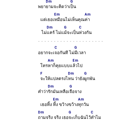
Dm
G
พยา
ยามจะคิดว่าเ
ป็น
Em
Am
แต่เธอเ
หมือนไม่เห็นคุณ
ค่า
Dm
G
C
ไม่
แคร์ ไม่แ
ม้จะเป็น
ห่วงกัน
-
C
G
อยากจะเ
จอกันที ไม่
มีเวลา
Am
Em
โทร
หาก็คุยแบบแ
ล้วไป
F
Dm
G
จะให้แปลตรงไ
หน ว่ายัง
ผูกพัน
Dm
G
คำว่า
รักมันเหลือเ
จือจาง
Em
Am
เธอทิ้ง
ทิ้ง ขว้างขว้าง
ทุกวัน
Dm
G
C
ถามจริง จริง เธอ
จะเก็บฉันไว้
ทำไม