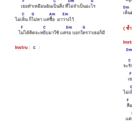
F
C
Dm
G
เ
ธอทำเหมือนฉันเ
ป็นสิ่ง ที่
ไม่จำเป็นอะ
ไร
Dm
เห็น
C
G
Am
Em
ไม่เ
ห็น ก็
ไม่หา แค่
ซื้อ มา
วางไว้
F
C
Dm
G
( ซ้
ไ
ม่ได้คิดจะห
ยิบมาใช้ แค่
รอ บอกใ
ครว่าเธอก็มี
Inst
Instru :
C
D
C
จะ
รั
F
เ
ธ
ไม่เ
ห
F
ลืม
แต่