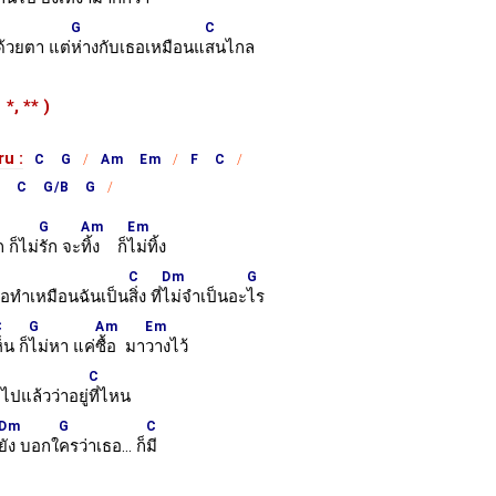
G
C
ด้วยตา แต่
ห่างกับเธอเหมือนแ
สนไกล
ำ
*,
**
)
ru :
C G
Am Em
F C
m C G/B G
G
Am
Em
ก ก็ไม่
รัก จะ
ทิ้ง ก็
ไม่ทิ้ง
C
Dm
G
อทำเหมือนฉันเป็น
สิ่ง ที่
ไม่จำเป็นอะ
ไร
C
G
Am
Em
็น ก็
ไม่หา แค่
ซื้อ มา
วางไว้
C
ไปแล้วว่าอยู่
ที่ไหน
Dm
G
C
ยัง บอกใ
ครว่าเธอ... ก็
มี