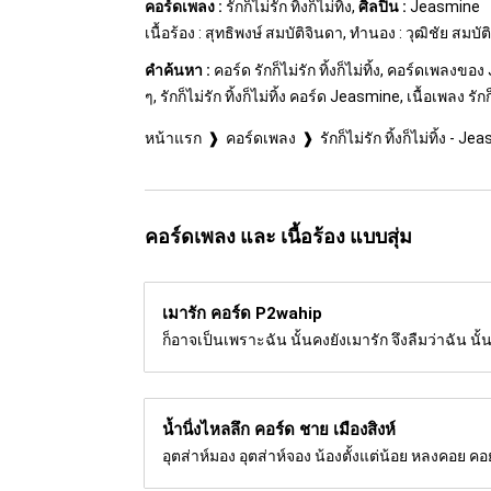
คอร์ดเพลง :
รักก็ไม่รัก ทิ้งก็ไม่ทิ้ง,
ศิลปิน :
Jeasmine
เนื้อร้อง : สุทธิพงษ์ สมบัติจินดา, ทำนอง : วุฒิชัย สมบั
คำค้นหา :
คอร์ด รักก็ไม่รัก ทิ้งก็ไม่ทิ้ง, คอร์ดเพลงของ J
ๆ, รักก็ไม่รัก ทิ้งก็ไม่ทิ้ง คอร์ด Jeasmine, เนื้อเพลง รักก็ไ
หน้าแรก
คอร์ดเพลง
รักก็ไม่รัก ทิ้งก็ไม่ทิ้ง - J
คอร์ดเพลง และ เนื้อร้อง แบบสุ่ม
เมารัก คอร์ด
P2wahip
ก็อาจเป็นเพราะฉัน นั้นคงยังเมารัก จึงลืมว่าฉัน นั้น
น้ำนิ่งไหลลึก คอร์ด
ชาย เมืองสิงห์
อุตส่าห์มอง อุตส่าห์จอง น้องตั้งแต่น้อย หลงคอย คอ