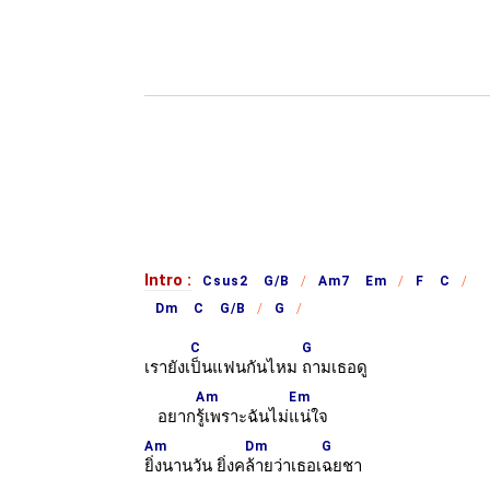
Intro :
Csus2 G/B
Am7 Em
F C
Dm C G/B
G
C
G
เรายังเ
ป็นแฟนกันไหม
ถามเธอดู
Am
Em
อยาก
รู้เพราะฉันไม่
แน่ใจ
Am
Dm
G
ยิ่งนานวัน ยิ่งค
ล้ายว่าเธอเ
ฉยชา