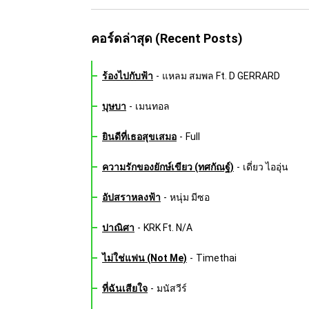
คอร์ดล่าสุด (Recent Posts)
ร้องไปกับฟ้า
-
แหลม สมพล Ft. D GERRARD
บุษบา
-
เมนทอล
ยินดีที่เธอสุขเสมอ
-
Full
ความรักของยักษ์เขียว (ทศกัณฐ์)
-
เดี่ยว ไออุ่น
อัปสราหลงฟ้า
-
หนุ่ม มีซอ
ปาณิศา
-
KRK Ft. N/A
ไม่ใช่แฟน (Not Me)
-
Timethai
ที่ฉันเสียใจ
-
มนัสวีร์