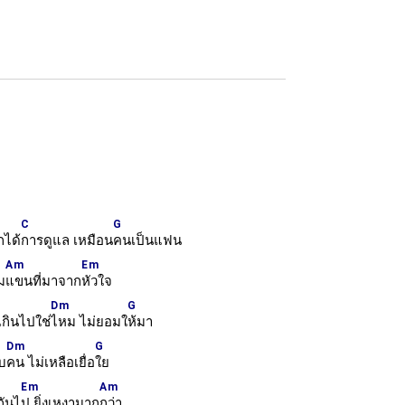
C
G
ได้
การดูแล เหมือน
คนเป็นแฟน
Am
Em
ม
แขนที่มาจาก
หัวใจ
Dm
G
กินไปใช่
ไหม ไม่ยอมใ
ห้มา
Dm
G
ับ
คน ไม่เหลือเยื่อ
ใย
Em
Am
กันไ
ป ยิ่งเหงามาก
กว่า