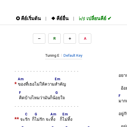
✪
คีย์เริ่มต้น
❖
คีย์อื่น
♭/♯
เปลี่ยนคีย์
R
A
Tuning E
Default Key
-
อยาก
Am
Em
*
ของที่เธอไม่ให้ความ
สำคัญ
อ้อ
F
G
F
คิดบ้างไหมว่ามันก็น้
อยใจ
มากเ
-
อยู่ก
C
G
Am
Em
**
จะ
รัก ก็
ไม่รัก จะ
ทิ้ง ก็
ไม่ทิ้ง
อยู่