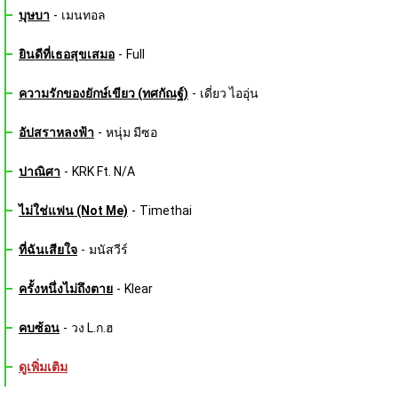
บุษบา
-
เมนทอล
ยินดีที่เธอสุขเสมอ
-
Full
ความรักของยักษ์เขียว (ทศกัณฐ์)
-
เดี่ยว ไออุ่น
อัปสราหลงฟ้า
-
หนุ่ม มีซอ
ปาณิศา
-
KRK Ft. N/A
ไม่ใช่แฟน (Not Me)
-
Timethai
ที่ฉันเสียใจ
-
มนัสวีร์
ครั้งหนึ่งไม่ถึงตาย
-
Klear
คบซ้อน
-
วง L.ก.ฮ
ดูเพิ่มเติม