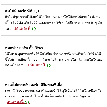
ฉันไม่มี คอร์ด
ทีที T_T
ถ้าไม่มีชุด วิวาห์ให้เธอได้ใส่ ไม่มีแหวน วงใดให้เธอได้สวม ไม่มีงาน
เลี้ยง ไม่มีตัด เค้ก ไม่มีสิ นสอดแพง ๆ ให้เธอ ไม่มีการ์ด อวยพรใด ๆ สัก
เล่นเพลงนี้
ใบ ...
หมดห่วง คอร์ด
ตั๊ก ศิริพร
ได้โปรด พูดความจริงให้ฉันได้ยิน ว่ารักเขาจริงก่อนที่จะไป ให้ฉันได้
ซึ้งได้ทราบอีกครั้ง ตอบมา ฉันจะไปไม่ขวางทางใคร ไม่แค้นในใจเธอ
เล่นเพลงนี้
คิดยังไง เธอม...
ทะเลไม่เคยหลับ คอร์ด
ดิอิมพอสซิเบิ้ล
ทะเลหัวใจของเราแฝงเอารักแอบเข้าไวั ดูซิเป็นไปได้ตื่นใจเหมือนดัง
ทะเลครวญ ยามหลับไหลชั่วคืน ก็ถูกคลื่นฝัน ปลุกฉัน รัญจวน
เล่นเพลงนี้