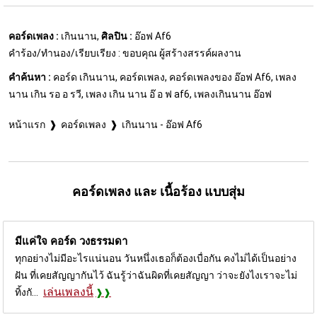
คอร์ดเพลง :
เกินนาน,
ศิลปิน :
อ๊อฟ Af6
คำร้อง/ทำนอง/เรียบเรียง : ขอบคุณ ผู้สร้างสรรค์ผลงาน
คำค้นหา :
คอร์ด เกินนาน, คอร์ดเพลง, คอร์ดเพลงของ อ๊อฟ Af6, เพลง
นาน เกิน รอ อ รวี, เพลง เกิน นาน อ๊ อ ฟ af6, เพลงเกินนาน อ๊อฟ
หน้าแรก
คอร์ดเพลง
เกินนาน - อ๊อฟ Af6
คอร์ดเพลง และ เนื้อร้อง แบบสุ่ม
มีแค่ใจ คอร์ด
วงธรรมดา
ทุกอย่างไม่มีอะไรแน่นอน วันหนึ่งเธอก็ต้องเบื่อกัน คงไม่ได้เป็นอย่าง
ฝัน ที่เคยสัญญากันไว้ ฉันรู้ว่าฉันผิดที่เคยสัญญา ว่าจะยังไงเราจะไม่
เล่นเพลงนี้
ทิ้งกั...