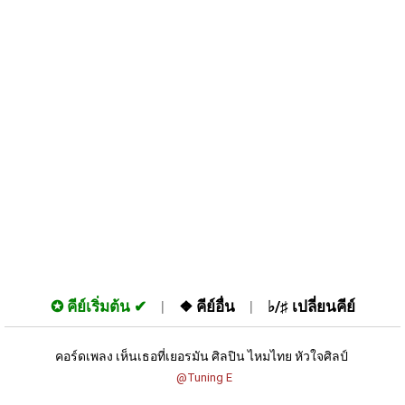
✪
คีย์เริ่มต้น
❖
คีย์อื่น
♭/♯
เปลี่ยนคีย์
คอร์ดเพลง เห็นเธอที่เยอรมัน ศิลปิน ไหมไทย หัวใจศิลป์ 
 @Tuning E