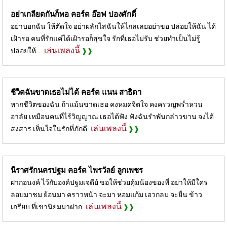
อย่าเกลียดกันก็พอ คอร์ด
อ๊อฟ ปองศักดิ์
อย่าบอกฉัน ให้ตัดใจ อย่าผลักไสฉันให้ไกลเลยอย่าขอ ปล่อยให้ฉัน ได้
เฝ้ารอ คนที่รักแค่ได้เฝ้ารอก็สุขใจ รักที่เธอไม่รับ ช่วยทำเป็นไม่รู้
เล่นเพลงนี้
ปล่อยให้...
ชีวิตฉันขาดเธอไม่ได้ คอร์ด
แนน สาธิดา
หากชีวิตของฉัน ถ้าแม้นขาดเธอ คงหมดจิตใจ คงครวญพร่ำหวน
อาลัย เหมือนคนที่ไร้วิญญาณ เธอได้ฟัง ฟังฉันรำพันกล่าวขาน จงได้
เล่นเพลงนี้
สงสาร เห็นใจในรักที่ภักดี
นิราศรักนครปฐม คอร์ด
ไพรวัลย์ ลูกเพชร
ฝากอนงค์ ไว้กับองค์ปฐมเจดีย์ ขอให้ช่วยคุ้มน้องของพี่ อย่าให้มีใคร
ลอบมาชม ย้อนมา คราวหน้า จะมา หอมแก้ม เอวกลม จะยื่น ข้าว
เล่นเพลงนี้
เกรียบ ที่เขานิยมมาฝาก