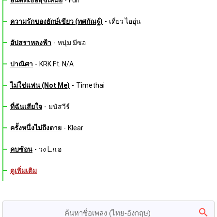
ความรักของยักษ์เขียว (ทศกัณฐ์)
-
เดี่ยว ไออุ่น
อัปสราหลงฟ้า
-
หนุ่ม มีซอ
ปาณิศา
-
KRK Ft. N/A
ไม่ใช่แฟน (Not Me)
-
Timethai
ที่ฉันเสียใจ
-
มนัสวีร์
ครั้งหนึ่งไม่ถึงตาย
-
Klear
คบซ้อน
-
วง L.ก.ฮ
ดูเพิ่มเติม