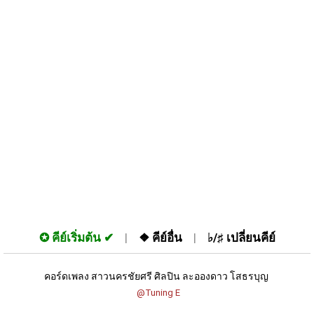
✪
คีย์เริ่มต้น
❖
คีย์อื่น
♭/♯
เปลี่ยนคีย์
คอร์ดเพลง สาวนครชัยศรี ศิลปิน ละอองดาว โสธรบุญ 
 @Tuning E