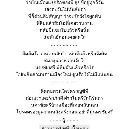
ว่าเป็นเมืองแรกรักของพี่ สุขขีอยู่ทุกวี่วัน
แสงตะวันไม่ทันลับตา
พี่ก็ด่วนลืมสัญญา ว่าจะรักฝังใจผูกพัน
พี่ลืมแล้วส้มโอที่เคยว่าหวาน
กลับขื่นขมไปแล้วหรือนั่น
สัมพันธ์ก่อนเคยสดใส
-
ลืมส้มโอว่าหวานจับจิต เห็นดีแล้วหรือจึงคิด
ชมองุ่นว่าหวานจับใจ
นครชัยศรี พี่ลืมมันแล้วหรือไร
ไปเพลินสามพรานเมืองใหม่ ดูหรือใจไม่มีแน่นอน
-
คิดทบทวนใคร่ครวญซิพี่
ก่อนเราเคยรักภักดี ฝากไมตรีรักนิรันดร
นครชัยศรีบ้านเมืองที่เคยหลับนอน
โปรดตรองดูความหลังครั้งก่อน อย่าลืมนครชัยศรี
§
สาวนครชัยศรี เนื้อเพลง