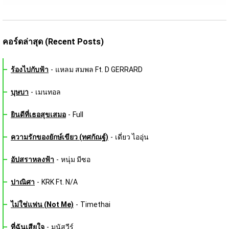
คอร์ดล่าสุด (Recent Posts)
ร้องไปกับฟ้า
-
แหลม สมพล Ft. D GERRARD
บุษบา
-
เมนทอล
ยินดีที่เธอสุขเสมอ
-
Full
ความรักของยักษ์เขียว (ทศกัณฐ์)
-
เดี่ยว ไออุ่น
อัปสราหลงฟ้า
-
หนุ่ม มีซอ
ปาณิศา
-
KRK Ft. N/A
ไม่ใช่แฟน (Not Me)
-
Timethai
ที่ฉันเสียใจ
-
มนัสวีร์