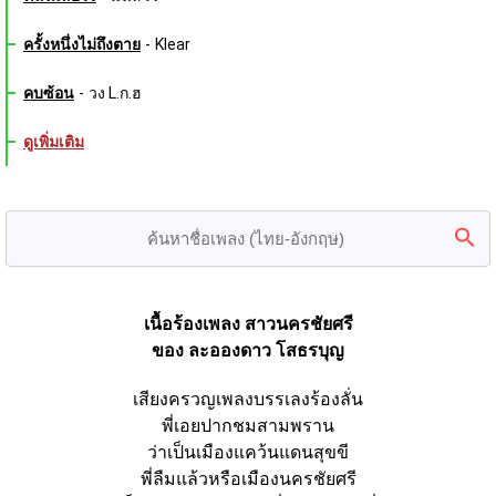
ครั้งหนึ่งไม่ถึงตาย
-
Klear
คบซ้อน
-
วง L.ก.ฮ
ดูเพิ่มเติม
เนื้อร้องเพลง สาวนครชัยศรี
ของ ละอองดาว โสธรบุญ
เสียงครวญเพลงบรรเลงร้องลั่น
พี่เอยปากชมสามพราน
ว่าเป็นเมืองแคว้นแดนสุขขี
พี่ลืมแล้วหรือเมืองนครชัยศรี