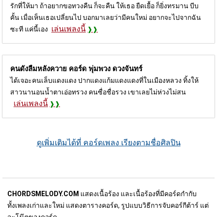
รักที่ให้มา ถ้าอยากขอทวงคืน ก็จะคืน ให้เธอ ยืดเยื้อ ก็ยิ่งทรมาน บีบ
คั้น เมื่อเห็นเธอเปลี่ยนไป บอกมาเลยว่ามีคนใหม่ อยากจะไปจากฉัน
เล่นเพลงนี้
ซะที แค่นี้เอง
คนดังลืมหลังควาย คอร์ด
พุ่มพวง ดวงจันทร์
ได้เจอะคนเล็บแดงแดง ปากแดงแก้มแดงแดงที่ในเมืองหลวง ทิ้งให้
สาวนานอนน้ำตาเอ่อทรวง คนซื่อชื่อรวง เขาเลยไม่ห่วงไม่สน
เล่นเพลงนี้
ดูเพิ่มเติมได้ที่ คอร์ดเพลง เรียงตามชื่อศิลปิน
CHORDSMELODY.COM
แสดงเนื้อร้อง และเนื้อร้องที่มีคอร์ดกำกับ
ทั้งเพลงเก่าและใหม่ แสดงตารางคอร์ด, รูปแบบวิธีการจับคอร์กีต้าร์ แต่
ละโน๊ตของคอร์ด