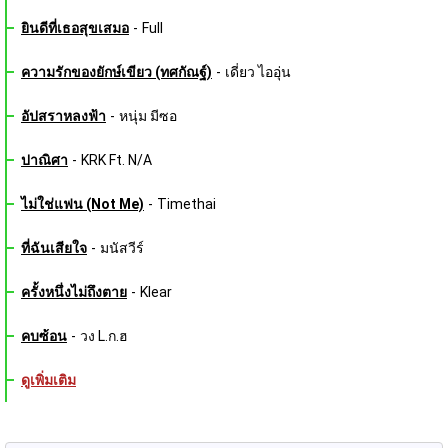
ยินดีที่เธอสุขเสมอ
-
Full
ความรักของยักษ์เขียว (ทศกัณฐ์)
-
เดี่ยว ไออุ่น
อัปสราหลงฟ้า
-
หนุ่ม มีซอ
ปาณิศา
-
KRK Ft. N/A
ไม่ใช่แฟน (Not Me)
-
Timethai
ที่ฉันเสียใจ
-
มนัสวีร์
ครั้งหนึ่งไม่ถึงตาย
-
Klear
คบซ้อน
-
วง L.ก.ฮ
ดูเพิ่มเติม