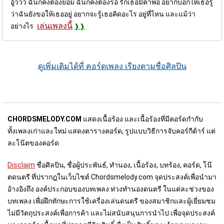
อู้ววว ฉันก็คงต้องยอม ฉันก็คงต้องรอ รักเธอมีค่าพอ อยากบอกให้เธอรู้
ว่าฉันยังขอให้เธออยู่ อยากจะรู้เธอคิดอะไร อยู่ที่ไหน และแม้ว่า
เล่นเพลงนี้
อย่างไร
ดูเพิ่มเติมได้ที่ คอร์ดเพลง เรียงตามชื่อศิลปิน
CHORDSMELODY.COM
แสดงเนื้อร้อง และเนื้อร้องที่มีคอร์ดกำกับ
ทั้งเพลงเก่าและใหม่ แสดงตารางคอร์ด, รูปแบบวิธีการจับคอร์กีต้าร์ แต่
ละโน๊ตของคอร์ด
Disclaim
ชื่อศิลปิน, ชื่อผู้ประพันธ์, ทำนอง, เนื้อร้อง, บทร้อง, คอร์ด, โน๊
ตดนตรี ที่ปรากฎในเว็บไชต์ Chordsmelody.com จุดประสงค์เพื่อนำมา
อ้างอิงถึง องค์ประกอบของบทเพลง ท่วงทำนองดนตรี ในแต่ละช่วงของ
บทเพลง เพื่อฝึกทักษะการใช้เครื่องเล่นดนตรี ของสมาชิกและผู้เยี่ยมชม
ไม่มีวัตถุประสงค์เพื่อการค้า และไม่สนับสนุนการนำไป เพื่อจุดประสงค์