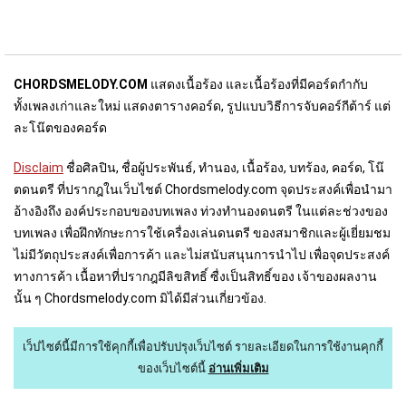
CHORDSMELODY.COM
แสดงเนื้อร้อง และเนื้อร้องที่มีคอร์ดกำกับ
ทั้งเพลงเก่าและใหม่ แสดงตารางคอร์ด, รูปแบบวิธีการจับคอร์กีต้าร์ แต่
ละโน๊ตของคอร์ด
Disclaim
ชื่อศิลปิน, ชื่อผู้ประพันธ์, ทำนอง, เนื้อร้อง, บทร้อง, คอร์ด, โน๊
ตดนตรี ที่ปรากฎในเว็บไชต์ Chordsmelody.com จุดประสงค์เพื่อนำมา
อ้างอิงถึง องค์ประกอบของบทเพลง ท่วงทำนองดนตรี ในแต่ละช่วงของ
บทเพลง เพื่อฝึกทักษะการใช้เครื่องเล่นดนตรี ของสมาชิกและผู้เยี่ยมชม
ไม่มีวัตถุประสงค์เพื่อการค้า และไม่สนับสนุนการนำไป เพื่อจุดประสงค์
ทางการค้า เนื้อหาที่ปรากฎมีลิขสิทธิ์ ซื่งเป็นสิทธิ์ของ เจ้าของผลงาน
นั้น ๆ Chordsmelody.com มิได้มีส่วนเกี่ยวข้อง.
เว็ปไซต์นี้มีการใช้คุกกี้เพื่อปรับปรุงเว็บไซต์
รายละเอียดในการใช้งานคุกกี้
ของเว็บไซต์นี้
อ่านเพิ่มเติม