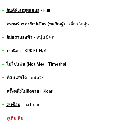
ยินดีที่เธอสุขเสมอ
-
Full
ความรักของยักษ์เขียว (ทศกัณฐ์)
-
เดี่ยว ไออุ่น
อัปสราหลงฟ้า
-
หนุ่ม มีซอ
ปาณิศา
-
KRK Ft. N/A
ไม่ใช่แฟน (Not Me)
-
Timethai
ที่ฉันเสียใจ
-
มนัสวีร์
ครั้งหนึ่งไม่ถึงตาย
-
Klear
คบซ้อน
-
วง L.ก.ฮ
ดูเพิ่มเติม