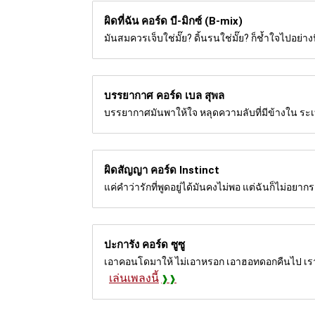
ผิดที่ฉัน คอร์ด
บี-มิกซ์ (B-mix)
มันสมควรเจ็บใช่มั๊ย? ดิ้นรนใช่มั๊ย? ก็ช้ำใจไปอย่างนี้..
บรรยากาศ คอร์ด
เบล สุพล
บรรยากาศมันพาให้ใจ หลุดความลับที่มีข้างใน ระเ
ผิดสัญญา คอร์ด
Instinct
แค่คำว่ารักที่พูดอยู่ได้มันคงไม่พอ แต่ฉันก็ไม่อยาก
ปะการัง คอร์ด
ซูซู
เอาคอนโดมาให้ ไม่เอาหรอก เอาฮอทดอกคืนไป เราไ
เล่นเพลงนี้