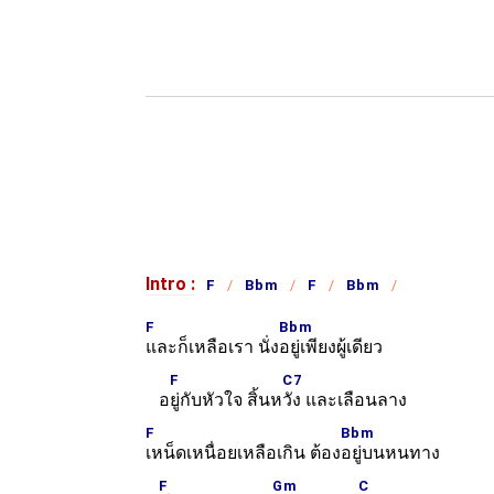
Intro :
F
Bbm
F
Bbm
F
Bbm
และก็เหลือเรา นั่ง
อยู่เพียงผู้เดียว
F
C7
อ
ยู่กับหัวใจ สิ้นห
วัง และเลือนลาง
F
Bbm
เหน็ดเหนื่อยเหลือเกิน ต้อง
อยู่บนหนทาง
F
Gm
C