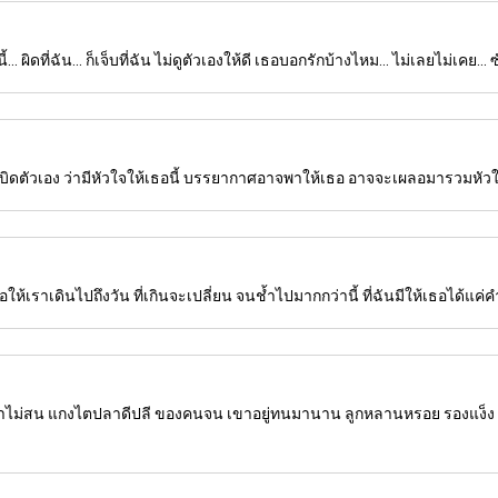
. ผิดที่ฉัน... ก็เจ็บที่ฉัน ไม่ดูตัวเองให้ดี เธอบอกรักบ้างไหม... ไม่เลยไม่เคย... ซ
บิดตัวเอง ว่ามีหัวใจให้เธอนี้ บรรยากาศอาจพาให้เธอ อาจจะเผลอมารวมหัวใ
รอให้เราเดินไปถึงวัน ที่เกินจะเปลี่ยน จนช้ำไปมากกว่านี้ ที่ฉันมีให้เธอได้แค่
ม่สน แกงไตปลาดีปลี ของคนจน เขาอยู่ทนมานาน ลูกหลานหรอย รองแง็ง ลุงโ