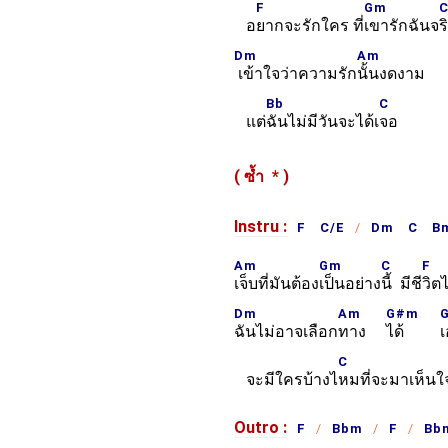
F
Gm
อ
ยากจะรักใคร ที่
เขารักฉันจ
ร
Dm
Am
เข้าใจว่าความรัก
นั้นงดงาม
Bb
C
แต่
ฉันไม่มีวันจะได้เ
จอ
( ซ้ำ
*
)
Instru :
F C/E
Dm C Bm
Am
Gm
C
F
เจ็บที่มันต้อง
เป็นอย่าง
นี้ มีชี
วิต
Dm
Am
G#m
ฉันไม่อาจเลือก
ทาง
ได้
เ
C
จะมีใครบ้างไ
หมที่จะมาเห็นใ
Outro :
F
Bbm
F
Bb