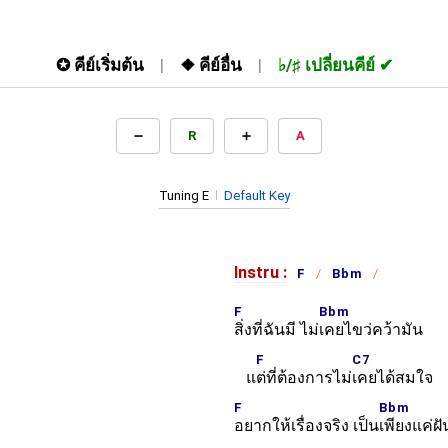
✪
คีย์เริ่มต้น
❖
คีย์อื่น
♭/♯
เปลี่ยนคีย์
R
A
Tuning E
Default Key
Instru :
F
Bbm
F
Bbm
สิ่งที่ฉันมี ไม่
เคยไขว่คว้ามัน
F
C7
แ
ต่ที่ต้องการไม่
เคยได้สมใจ
F
Bbm
อยากให้เรื่องจริง เป็น
เพียงแค่ฝ