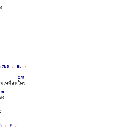
C
ิง
7b5
Bb
C/E
ไม่เหมือน
ใคร
Gm
อง
จ
m
F