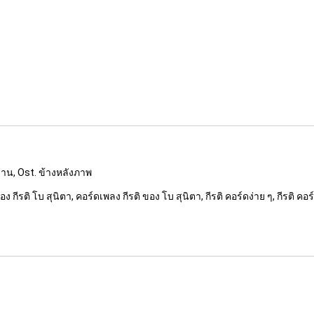
ลงาน, Ost. ข้างหลังภาพ
ง กีรติ โบ สุนิตา, คอร์ดเพลง กีรติ ของ โบ สุนิตา, กีรติ คอร์ดง่าย ๆ, กีรติ คอร์