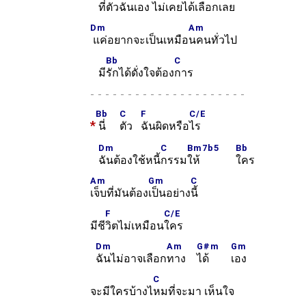
ที่ตัวฉันเอง ไม่เ
คยได้เลือกเ
ลย
Dm
Am
แค่อยากจะเป็นเหมือ
นคนทั่วไป
Bb
C
มี
รักได้ดั่งใจต้อง
การ
-
Bb
C
F
C/E
*
นี่
ตัว
ฉันผิดหรือ
ไร
Dm
C
Bm7b5
Bb
ฉันต้องใช้หนี้
กรรม
ให้
ใคร
Am
Gm
C
เจ็บที่มันต้อง
เป็นอย่าง
นี้
F
C/E
มีชี
วิตไม่เหมือน
ใคร
Dm
Am
G#m
Gm
ฉันไม่อาจเลือก
ทาง
ได้
เอง
C
จะมีใครบ้างไ
หมที่จะมา เห็นใจ