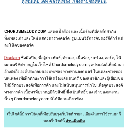
ดูเพิ่มเติมได้ที่ คอร์ดเพลง เรียงตามชื่อศิลปิน
CHORDSMELODY.COM
แสดงเนื้อร้อง และเนื้อร้องที่มีคอร์ดกำกับ
ทั้งเพลงเก่าและใหม่ แสดงตารางคอร์ด, รูปแบบวิธีการจับคอร์กีต้าร์ แต่
ละโน๊ตของคอร์ด
Disclaim
ชื่อศิลปิน, ชื่อผู้ประพันธ์, ทำนอง, เนื้อร้อง, บทร้อง, คอร์ด, โน๊
ตดนตรี ที่ปรากฎในเว็บไชต์ Chordsmelody.com จุดประสงค์เพื่อนำมา
อ้างอิงถึง องค์ประกอบของบทเพลง ท่วงทำนองดนตรี ในแต่ละช่วงของ
บทเพลง เพื่อฝึกทักษะการใช้เครื่องเล่นดนตรี ของสมาชิกและผู้เยี่ยมชม
ไม่มีวัตถุประสงค์เพื่อการค้า และไม่สนับสนุนการนำไป เพื่อจุดประสงค์
ทางการค้า เนื้อหาที่ปรากฎมีลิขสิทธิ์ ซื่งเป็นสิทธิ์ของ เจ้าของผลงาน
นั้น ๆ Chordsmelody.com มิได้มีส่วนเกี่ยวข้อง.
เว็ปไซต์นี้มีการใช้คุกกี้เพื่อปรับปรุงเว็บไซต์
รายละเอียดในการใช้งานคุกกี้
ของเว็บไซต์นี้
อ่านเพิ่มเติม