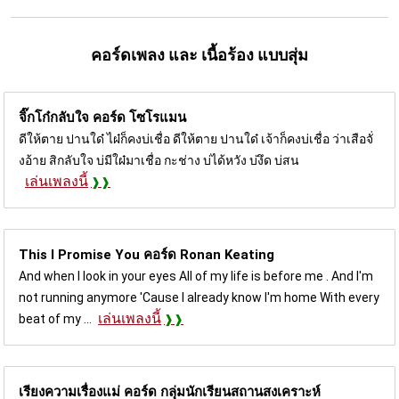
คอร์ดเพลง และ เนื้อร้อง แบบสุ่ม
จิ๊กโก๋กลับใจ คอร์ด
โซโรแมน
ดีให้ตาย ปานใด๋ ไผ๋ก็คงบ่เชื่อ ดีให้ตาย ปานใด๋ เจ้าก็คงบ่เชื่อ ว่าเสือจั่
งอ้าย สิกลับใจ บ่มีใผ๋มาเชื่อ กะช่าง บ่ได้หวัง บ่งึด บ่สน
เล่นเพลงนี้
This I Promise You คอร์ด
Ronan Keating
And when I look in your eyes All of my life is before me . And I'm
not running anymore 'Cause I already know I'm home With every
เล่นเพลงนี้
beat of my ...
เรียงความเรื่องแม่ คอร์ด
กลุ่มนักเรียนสถานสงเคราะห์