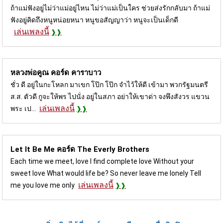
ถ้าแม่ฟังอยู่ไม่ว่าแม่อยู่ไหน ไม่ว่าแม่เป็นใคร ช่วยส่งรักกลับมา ถ้าแม่
ฟังอยู่คิดถึงหนูหน่อยหนา หนูขอสัญญาว่า หนูจะเป็นเด็กดี
เล่นเพลงนี้
หลวงพ่อคูณ คอร์ด
คาราบาว
ชั่ว ดี อยู่ในกะโหลก มาเขก โป๊ก โป๊ก จำไว้ให้ดี เข้ามา พวกรัฐมนตรี
ส.ส. ตัวดี กูจะให้พร ไปนั่ง อยู่ในสภา อย่าให้เขาด่า จงพึงสังวร แขวน
เล่นเพลงนี้
พระ เป...
Let It Be Me คอร์ด
The Everly Brothers
Each time we meet, love I find complete love Without your
sweet love What would life be? So never leave me lonely Tell
เล่นเพลงนี้
me you love me only