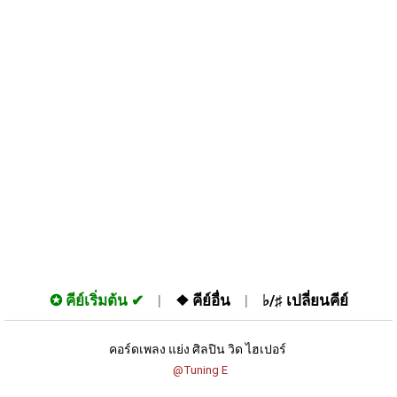
✪
คีย์เริ่มต้น
❖
คีย์อื่น
♭/♯
เปลี่ยนคีย์
คอร์ดเพลง แย่ง ศิลปิน วิด ไฮเปอร์ 
 @Tuning E