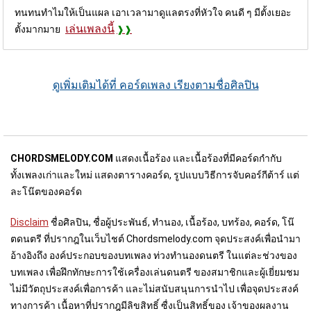
ทนทนทำไมให้เป็นแผล เอาเวลามาดูแลตรงที่หัวใจ คนดี ๆ มีตั้งเยอะ
เล่นเพลงนี้
ตั้งมากมาย
ดูเพิ่มเติมได้ที่ คอร์ดเพลง เรียงตามชื่อศิลปิน
CHORDSMELODY.COM
แสดงเนื้อร้อง และเนื้อร้องที่มีคอร์ดกำกับ
ทั้งเพลงเก่าและใหม่ แสดงตารางคอร์ด, รูปแบบวิธีการจับคอร์กีต้าร์ แต่
ละโน๊ตของคอร์ด
Disclaim
ชื่อศิลปิน, ชื่อผู้ประพันธ์, ทำนอง, เนื้อร้อง, บทร้อง, คอร์ด, โน๊
ตดนตรี ที่ปรากฎในเว็บไชต์ Chordsmelody.com จุดประสงค์เพื่อนำมา
อ้างอิงถึง องค์ประกอบของบทเพลง ท่วงทำนองดนตรี ในแต่ละช่วงของ
บทเพลง เพื่อฝึกทักษะการใช้เครื่องเล่นดนตรี ของสมาชิกและผู้เยี่ยมชม
ไม่มีวัตถุประสงค์เพื่อการค้า และไม่สนับสนุนการนำไป เพื่อจุดประสงค์
ทางการค้า เนื้อหาที่ปรากฎมีลิขสิทธิ์ ซื่งเป็นสิทธิ์ของ เจ้าของผลงาน