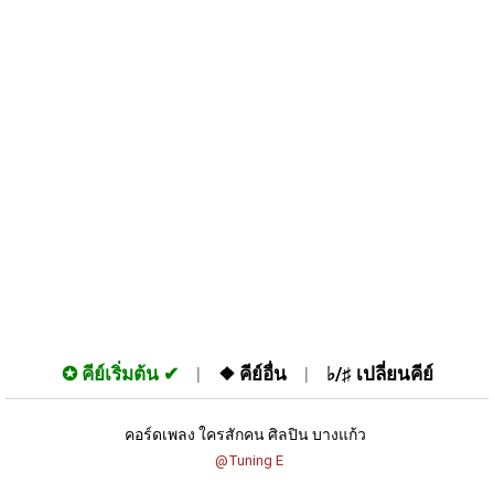
✪
คีย์เริ่มต้น
❖
คีย์อื่น
♭/♯
เปลี่ยนคีย์
คอร์ดเพลง ใครสักคน ศิลปิน บางแก้ว 
 @Tuning E