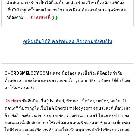
ฉันมันแค่วายร้าย เป็นได้ก็แค่นั้น จะสู้จะรักแค่ไหน ก็คงต้องแพ้ต้อง
เจ็บใจไปทุกครั้ง ยอมเป็นวายร้าย แค่เพียงได้มองหน้าเธอ สุดท้ายฉัน
เล่นเพลงนี้
ก็ต้องตาย ...
ดูเพิ่มเติมได้ที่ คอร์ดเพลง เรียงตามชื่อศิลปิน
CHORDSMELODY.COM
แสดงเนื้อร้อง และเนื้อร้องที่มีคอร์ดกำกับ
ทั้งเพลงเก่าและใหม่ แสดงตารางคอร์ด, รูปแบบวิธีการจับคอร์กีต้าร์ แต่
ละโน๊ตของคอร์ด
Disclaim
ชื่อศิลปิน, ชื่อผู้ประพันธ์, ทำนอง, เนื้อร้อง, บทร้อง, คอร์ด, โน๊
ตดนตรี ที่ปรากฎในเว็บไชต์ Chordsmelody.com จุดประสงค์เพื่อนำมา
อ้างอิงถึง องค์ประกอบของบทเพลง ท่วงทำนองดนตรี ในแต่ละช่วงของ
บทเพลง เพื่อฝึกทักษะการใช้เครื่องเล่นดนตรี ของสมาชิกและผู้เยี่ยมชม
ไม่มีวัตถุประสงค์เพื่อการค้า และไม่สนับสนุนการนำไป เพื่อจุดประสงค์