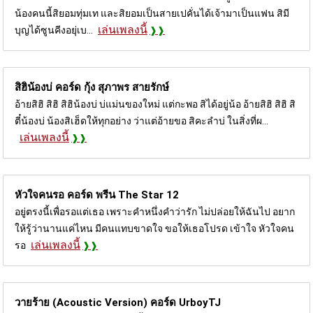
น้องคนนี้สิยอมทุ่มเท และสิยอมเป็นสายเปคั่นได้เจ้ามาเป็นแฟน สิมี
เล่นเพลงนี้
บุญได้ซูนคีงอยุ่เบ...
สิฮิน้องบ่ คอร์ด
กุ้ง สุภาพร สายรักษ์
อ้ายสิฮิ สิฮิ สิฮิน้องบ่ บ่แม่นของใหม่ แต่กะพอ สิได้อยู่น้อ อ้ายสิฮิ สิฮิ สิ
ตี๋น้องบ่ น้องสิเฮ็ดให้ทุกอย่าง ว่าแต่อ้ายขอ สิคะลำบ่ ในสิ่งที่ผ...
เล่นเพลงนี้
หัวใจคนรอ คอร์ด
พรีน The Star 12
อยู่ตรงนี้เพื่อรอแต่เธอ เพราะคำหนึ่งคำว่ารัก ไม่ปล่อยให้ฉันไป อยาก
ให้รู้ว่านานแค่ไหน มีคนแทบขาดใจ ขอให้เธอโปรด เข้าใจ หัวใจคน
เล่นเพลงนี้
รอ
วายร้าย (Acoustic Version) คอร์ด
UrboyTJ