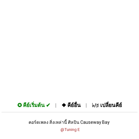
✪
คีย์เริ่มต้น
❖
คีย์อื่น
♭/♯
เปลี่ยนคีย์
คอร์ดเพลง สิ่งเหล่านี้ ศิลปิน Causeway Bay 
 @Tuning E