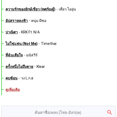
ความรักของยักษ์เขียว (ทศกัณฐ์)
-
เดี่ยว ไออุ่น
อัปสราหลงฟ้า
-
หนุ่ม มีซอ
ปาณิศา
-
KRK Ft. N/A
ไม่ใช่แฟน (Not Me)
-
Timethai
ที่ฉันเสียใจ
-
มนัสวีร์
ครั้งหนึ่งไม่ถึงตาย
-
Klear
คบซ้อน
-
วง L.ก.ฮ
ดูเพิ่มเติม