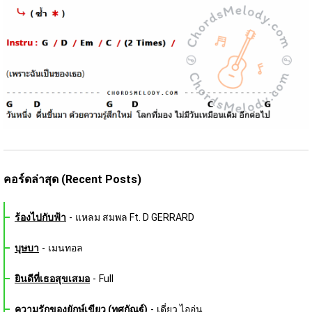
คอร์ดล่าสุด (Recent Posts)
ร้องไปกับฟ้า
-
แหลม สมพล Ft. D GERRARD
บุษบา
-
เมนทอล
ยินดีที่เธอสุขเสมอ
-
Full
ความรักของยักษ์เขียว (ทศกัณฐ์)
-
เดี่ยว ไออุ่น