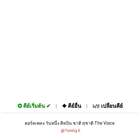
✪
คีย์เริ่มต้น
❖
คีย์อื่น
♭/♯
เปลี่ยนคีย์
คอร์ดเพลง วันหนึ่ง ศิลปิน ชาติ สุชาติ The Voice 
 @Tuning E