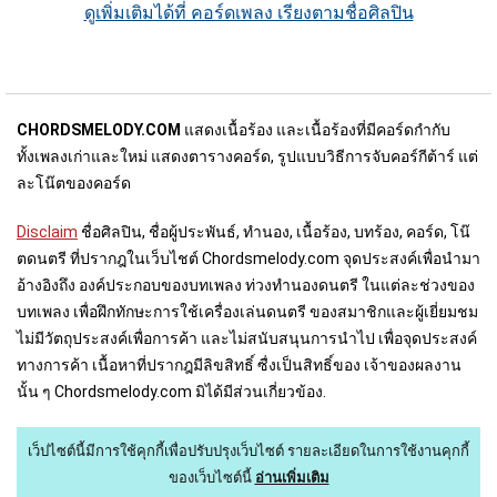
ดูเพิ่มเติมได้ที่ คอร์ดเพลง เรียงตามชื่อศิลปิน
CHORDSMELODY.COM
แสดงเนื้อร้อง และเนื้อร้องที่มีคอร์ดกำกับ
ทั้งเพลงเก่าและใหม่ แสดงตารางคอร์ด, รูปแบบวิธีการจับคอร์กีต้าร์ แต่
ละโน๊ตของคอร์ด
Disclaim
ชื่อศิลปิน, ชื่อผู้ประพันธ์, ทำนอง, เนื้อร้อง, บทร้อง, คอร์ด, โน๊
ตดนตรี ที่ปรากฎในเว็บไชต์ Chordsmelody.com จุดประสงค์เพื่อนำมา
อ้างอิงถึง องค์ประกอบของบทเพลง ท่วงทำนองดนตรี ในแต่ละช่วงของ
บทเพลง เพื่อฝึกทักษะการใช้เครื่องเล่นดนตรี ของสมาชิกและผู้เยี่ยมชม
ไม่มีวัตถุประสงค์เพื่อการค้า และไม่สนับสนุนการนำไป เพื่อจุดประสงค์
ทางการค้า เนื้อหาที่ปรากฎมีลิขสิทธิ์ ซื่งเป็นสิทธิ์ของ เจ้าของผลงาน
นั้น ๆ Chordsmelody.com มิได้มีส่วนเกี่ยวข้อง.
เว็ปไซต์นี้มีการใช้คุกกี้เพื่อปรับปรุงเว็บไซต์
รายละเอียดในการใช้งานคุกกี้
ของเว็บไซต์นี้
อ่านเพิ่มเติม