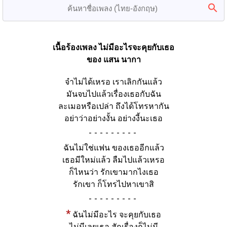
เนื้อร้องเพลง ไม่มีอะไรจะคุยกับเธอ
ของ แสน นากา
จำไม่ได้เหรอ เราเลิกกันแล้ว
มันจบไปแล้วเรื่องเธอกับฉัน
ละเมอหรือเปล่า ถึงได้โทรหากัน
อย่าว่าอย่างงั้น อย่างงี้นะเธอ
-
ฉันไม่ใช่แฟน ของเธออีกแล้ว
เธอมีใหม่แล้ว ลืมไปแล้วเหรอ
ก็ไหนว่า รักเขามากไงเธอ
รักเขา ก็โทรไปหาเขาสิ
-
*
ฉันไม่มีอะไร จะคุยกับเธอ
ไม่มีเลยเธอ สักเรื่องก็ไม่มี