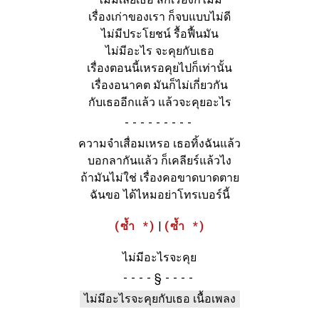
เรื่องเก่าของเรา ก็จบแบบไม่ดี
ไม่มีประโยชน์ รื้อฟื้นมัน
ไม่มีอะไร จะคุยกับเธอ
เรื่องตอนนี้เหรอคุยไปก็เท่านั้น
เรื่องอนาคต มันก็ไม่เกี่ยวกัน
กับเธออีกแล้ว แล้วจะคุยอะไร
-
ความจำเสื่อมเหรอ เธอทิ้งฉันแล้ว
บอกลากันแล้ว ก็เคลียร์แล้วไง
ถ้ามันไม่ใช่ เรื่องคอขาดบาดตาย
ฉันขอ ได้ไหมอย่าโทรเบอร์นี้
(ซ้ำ *)
|
(ซ้ำ *)
ไม่มีอะไรจะคุย
§
ไม่มีอะไรจะคุยกับเธอ เนื้อเพลง