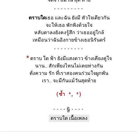
-
ตราบใด
เธอ และฉัน ยังมี หัวใจเดียวกัน
จะให้เธอ พักพิงด้วยใจ
หลับตาลงยังคงรู้สึก ว่าเธออยู่ใกล้
เหมือนว่าฉันอิงกายข้างเธอนิรันดร์
-
*
ตราบ ใด ฟ้า ยังมีแสงดาว ข้างเคียงคู่ใจ
นาน... สักเพียงไหนไม่เคยห่างกัน
ดั่งความ รัก ที่เราสองคนร่วมใจผูกพัน
เรา... จะมีกันแม้วันสุดท้าย
(ซ้ำ *, *)
§
ตราบใด เนื้อเพลง