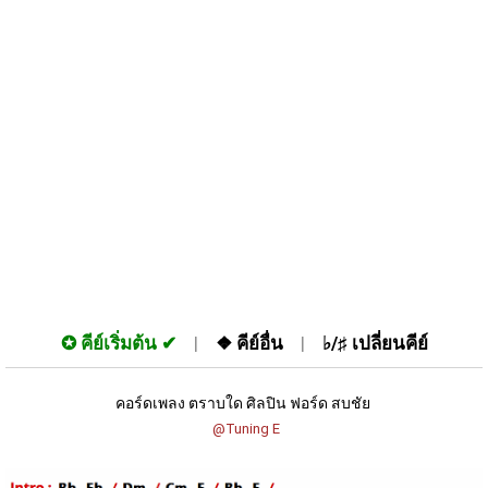
✪
คีย์เริ่มต้น
❖
คีย์อื่น
♭/♯
เปลี่ยนคีย์
คอร์ดเพลง ตราบใด ศิลปิน ฟอร์ด สบชัย 
 @Tuning E