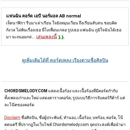
แฟนฉัน คอร์ด
เอบี นอร์มอล AB normal
เจ็ดนาฬิกา รีบมาเล่าเรียน ใจยังหมุนเวียน ถึงเรียนสับสน ชอบคิด
กังวล ไม่พ้นเรื่องเธอ นี่ไงเพื่อนเกลอ รูปเธอ แฟนฉัน ภูมิใจฉันได้เธอ
เล่นเพลงนี้
มา จะถนอมกล่...
ดูเพิ่มเติมได้ที่ คอร์ดเพลง เรียงตามชื่อศิลปิน
CHORDSMELODY.COM
แสดงเนื้อร้อง และเนื้อร้องที่มีคอร์ดกำกับ
ทั้งเพลงเก่าและใหม่ แสดงตารางคอร์ด, รูปแบบวิธีการจับคอร์กีต้าร์ แต่
ละโน๊ตของคอร์ด
Disclaim
ชื่อศิลปิน, ชื่อผู้ประพันธ์, ทำนอง, เนื้อร้อง, บทร้อง, คอร์ด, โน๊
ตดนตรี ที่ปรากฎในเว็บไชต์ Chordsmelody.com จุดประสงค์เพื่อนำมา