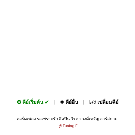
✪
คีย์เริ่มต้น
❖
คีย์อื่น
♭/♯
เปลี่ยนคีย์
คอร์ดเพลง รอเพราะรัก ศิลปิน วิรดา วงศ์เทวัญ อาร์สยาม 
 @Tuning E