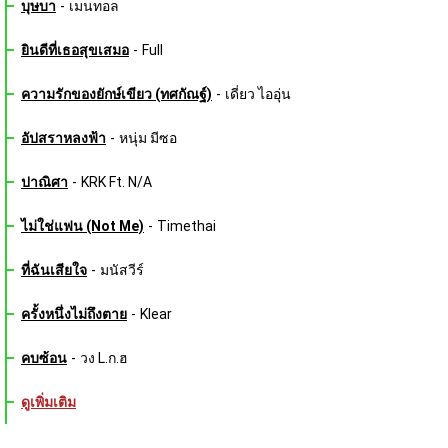
บุษบา
-
เมนทอล
ยินดีที่เธอสุขเสมอ
-
Full
ความรักของยักษ์เขียว (ทศกัณฐ์)
-
เดี่ยว ไออุ่น
อัปสราหลงฟ้า
-
หนุ่ม มีซอ
ปาณิศา
-
KRK Ft. N/A
ไม่ใช่แฟน (Not Me)
-
Timethai
ที่ฉันเสียใจ
-
มนัสวีร์
ครั้งหนึ่งไม่ถึงตาย
-
Klear
คบซ้อน
-
วง L.ก.ฮ
ดูเพิ่มเติม