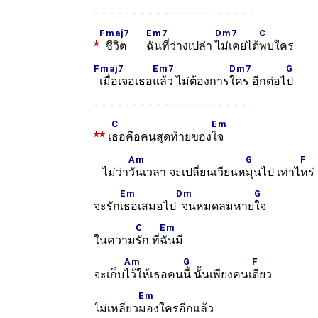
-
Fmaj7
Em7
Dm7
C
*
ชีวิต
ฉันที่ว่างเปล่า
ไม่เคยได้
พบใคร
Fmaj7
Em7
Dm7
G
เมื่อเจอเธอ
แล้ว ไม่ต้องการ
ใคร อีกต่อไ
ป
-
C
Em
**
เ
ธอคือคนสุดท้ายของ
ใจ
Am
G
F
ไม่ว่า
วันเวลา จะเปลี่ยนเวียนห
มุนไป เท่าไ
หร่
Em
Dm
G
จะรัก
เธอเสมอไป
จนหมดลมหาย
ใจ
C
Em
ในความ
รัก ที่
ฉันมี
Am
G
F
จะเก็บ
ไว้ให้เธอคน
นี้ นั้นเพียงคนเ
ดียว
Em
ไม่เหลียว
มองใครอีกแล้ว