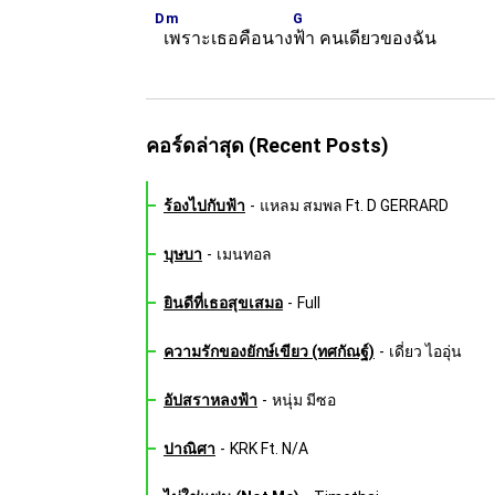
Dm
G
เพราะเธอคือนาง
ฟ้า คนเดียวของฉัน
คอร์ดล่าสุด (Recent Posts)
ร้องไปกับฟ้า
-
แหลม สมพล Ft. D GERRARD
บุษบา
-
เมนทอล
ยินดีที่เธอสุขเสมอ
-
Full
ความรักของยักษ์เขียว (ทศกัณฐ์)
-
เดี่ยว ไออุ่น
อัปสราหลงฟ้า
-
หนุ่ม มีซอ
ปาณิศา
-
KRK Ft. N/A