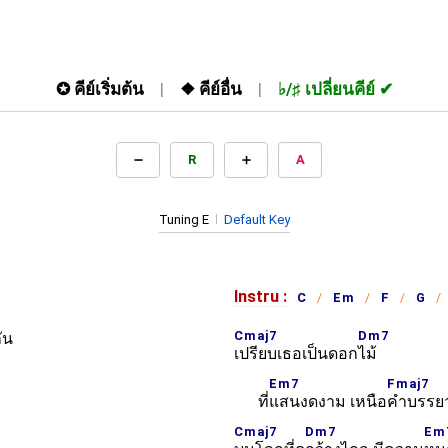
✪
คีย์เริ่มต้น
❖
คีย์อื่น
♭/♯
เปลี่ยนคีย์
R
A
Tuning E
Default Key
Instru :
C
Em
F
G
Cmaj7
Dm7
ัน
เปรียบเธอเป็นดอก
ไม้
Em7
Fmaj7
ที่
แสนงดงาม เหนือ
คำบรรย
Cmaj7
Dm7
Em