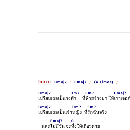
Intro :
Cmaj7
Fmaj7
(4 Times)
Cmaj7
Dm7
Em7
Fmaj7
เปรียบเธอเป็นาง
ฟ้า ที่
ฟ้าสร้างมา ให้
เราเจอก
Cmaj7
Dm7
Em7
เปรียบเธอเป็นเจ้า
หญิง ที่
รักฉันจริง
Fmaj7
G
และ
ไม่มีวัน จะ
ทิ้งให้เดียวดาย