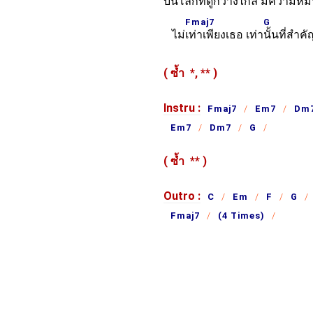
บนโลกที่ดู
กว้างไกล มีความ
หมา
Fmaj7
G
ไม่
เท่าเพียงเธอ เท่า
นั้นที่สำคั
( ซ้ำ
*,
**
)
Instru :
Fmaj7
Em7
Dm
Em7
Dm7
G
( ซ้ำ
**
)
Outro :
C
Em
F
G
Fmaj7
(4 Times)