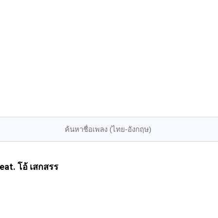
at. โอ้ เสกสรร