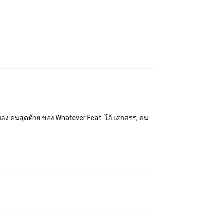
เพลง คนสุดท้าย ของ Whatever Feat. โอ้ เสกสรร, คน