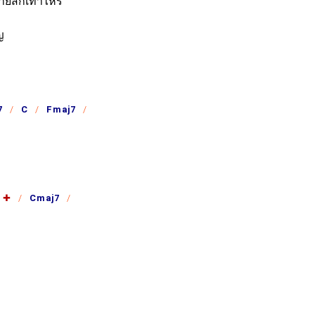
ยสักเท่าไหร่
ญ
7
C
Fmaj7
✚
Cmaj7