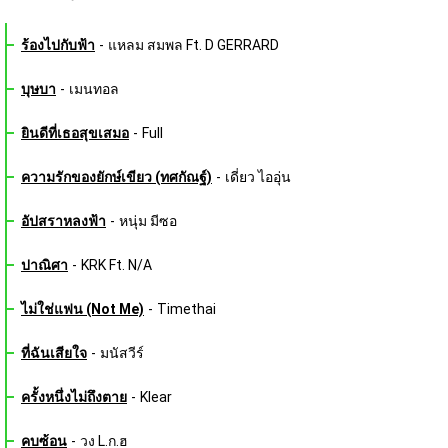
ร้องไปกับฟ้า
-
แหลม สมพล Ft. D GERRARD
บุษบา
-
เมนทอล
ยินดีที่เธอสุขเสมอ
-
Full
ความรักของยักษ์เขียว (ทศกัณฐ์)
-
เดี่ยว ไออุ่น
อัปสราหลงฟ้า
-
หนุ่ม มีซอ
ปาณิศา
-
KRK Ft. N/A
ไม่ใช่แฟน (Not Me)
-
Timethai
ที่ฉันเสียใจ
-
มนัสวีร์
ครั้งหนึ่งไม่ถึงตาย
-
Klear
คบซ้อน
-
วง L.ก.ฮ