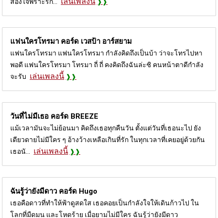
เล่นเพลงนี้
สองใจพราะรัก...
แฟนใครโทรมา คอร์ด
เวสป้า อาร์สยาม
แฟนใครโทรมา แฟนใครโทรมา กำลังคิดถึงเป็นบ้า ว่าจะโทรไปหา
พอดี แฟนใครโทรมา โทรมา ถี่ ถี่ คงคิดถึงฉันล่ะซิ คนหน้าตาดีกำลัง
เล่นเพลงนี้
จะรับ
วันที่ไม่มีเธอ คอร์ด
BREEZE
แม้เวลามันจะไม่ย้อนมา คิดถึงเธอทุกคืนวัน ตั้งแต่วันที่เธอนะไป ยัง
เดียวดายไม่มีใคร ๆ อ้างว้างเหลือเกินที่รัก ในทุกเวลาที่เคยอยู่ด้วยกัน
เล่นเพลงนี้
เธอนั...
ฉันรู้ว่ายังมีดาว คอร์ด
Hugo
เธอคือดาวที่ทำให้ฟ้าดูสดใส เธอคอยเป็นกำลังใจให้เดินก้าวไป ใน
โลกที่มืดมน และโหดร้าย เมื่อยามไม่มีใคร ฉันรู้ว่ายังมีดาว