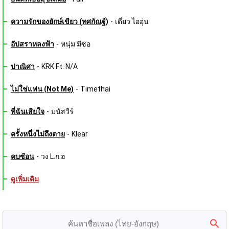
ความรักของยักษ์เขียว (ทศกัณฐ์)
-
เดี่ยว ไออุ่น
อัปสราหลงฟ้า
-
หนุ่ม มีซอ
ปาณิศา
-
KRK Ft. N/A
ไม่ใช่แฟน (Not Me)
-
Timethai
ที่ฉันเสียใจ
-
มนัสวีร์
ครั้งหนึ่งไม่ถึงตาย
-
Klear
คบซ้อน
-
วง L.ก.ฮ
ดูเพิ่มเติม