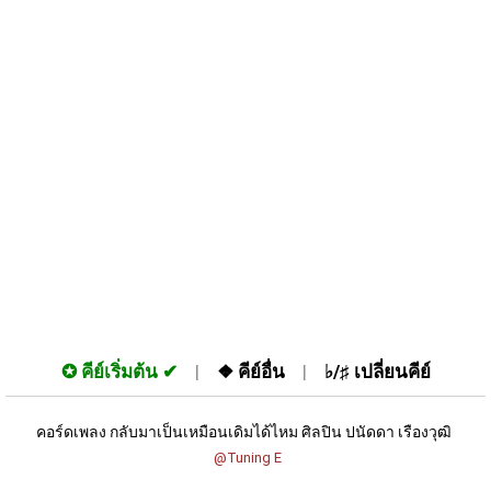
✪
คีย์เริ่มต้น
❖
คีย์อื่น
♭/♯
เปลี่ยนคีย์
คอร์ดเพลง กลับมาเป็นเหมือนเดิมได้ไหม ศิลปิน ปนัดดา เรืองวุฒิ 
 @Tuning E