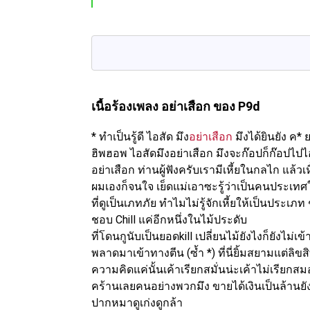
เนื้อร้องเพลง อย่าเสือก
ของ P9d
* ทำเป็นรู้ดี ไอสัด มึง
อย่าเสือก
มึงได้ยินยัง ค* 
ฮิพฮอพ ไอสัดมึงอย่าเสือก มึงจะก๊อปก็ก๊อปไป
อย่าเสือก ท่านผู้ฟังครับเรามีเหี้ยในกลไก แล้ว
ผมเองก็จนใจ เย็ดแม่เอาซะรู้ว่าเป็นคนประเทศใด 
ที่ดูเป็นเภทภัย ทำไมไม่รู้จักเหี้ยให้เป็นประ
ชอบ Chill แค่อีกหนึ่งในไม้ประดับ
ที่โดนกูนับเป็นยอดkill เปลี่ยนไม้ยังไงก็ยังไม่เ
พลาดมาเข้าทางตีน (ซ้ำ *) ที่นี่ยิ้มสยามแต่ล
ความคิดแค่นั้นเค้าเรียกสมั่นน่ะเค้าไม่เรีย
คร้านเลยคนอย่างพวกมึง ขายได้เงินเป็นล้านยั
ปากหมาดูเก่งดูกล้า