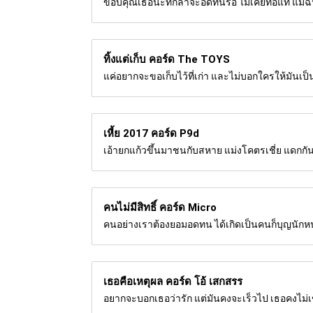
ขอบคุณเธอนะที่กล้าจะอดทนรอ ไม่เคยท้อแท้ แม้ฉ
ทิ้งแต่เก็บ คอร์ด
The TOYS
แค่อยากจะขอเก็บไว้ที่เก่า และไม่บอกใครให้มันเป็นเ
เหี้ย 2017 คอร์ด
P9d
เอ้ายกแก้วขึ้นมาชนกับสหาย แม่งโคตรเชี่ย แดกกัน
คนไม่มีสิทธิ์ คอร์ด
Micro
คนอย่างเราต้องยอมอดทน ได้เกิดเป็นคนก็บุญนักหนา 
เธอคือเหตุผล คอร์ด
โอ้ เสกสรร
อยากจะบอกเธอว่ารัก แต่มันคงจะเร็วไป เธอคงไม่เข้าใจ 