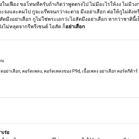
้างในเฟือง ขอโทษทีครับถ้าเกิดว่าพูดตรงไป ไม่มีอะไรให้งง ไม่ม
จงและคมไป กูจะแร๊พจนกว่าจะตาย มึงอย่าเสือก ต่อให้กูไม่ดังหรือร
ึงอย่าเสือก กูไม่ใช่พระเอกว่ะไอสัดมึงอย่าเสือก หากว่าชาตินี้เป็น 
ังไม่หลุดจากรีพรีเซนต์ ไอสัด ก็
อย่าเสือก
งาน
อร์ดอย่าเสือก, คอร์ดเพลง, คอร์ดเพลงของ P9d, เนื้อเพลง อย่าเสือก คอร์ดกีต้าร์
าเร่อ