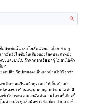
สื้อมึงเดินเต็มเลย ไอสัด มึงอย่าเสือก พวกกู
ก หากมันยังไม่ซึมในเสี้ยวของโสดประสาทมึง
ีทั้งปะและปนไป ถ้าหากอาเฮีย อากู๋ ไม่สนไอ้ตัว
้ย ๆ
แค่ยอดปลิว ก๊อปเพลงคนอื่นแถวบ้านไม่เรียกว่า
ิง มาเฝ้าตามควีน แล้วกูจะเตะให้เต็มเบ้าอย่า
 ก๊อปเพลงชาวบ้านสนุกสนานดูไม่น่าสนอง ถ้ามี
ามเข้าไปกระซวกพวกมึง สันดานโครตขี้เกียจขี้
 ๆไม่ทำอะไร ดูแล้วมันค่าไฟเปลือง ปากมากซ้ำ