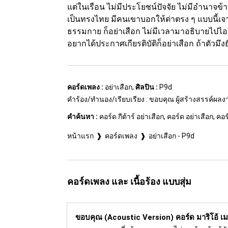
แต่ในเรือน ไม่มีประโยชน์ปัจจัย ไม่มีอำนาจข
เป็นทรงไทย มีคนเขาบอกให้ด่าตรง ๆ แบบนี้เจาะ
ธรรมกาย ก็อย่าเสือก ไม่มีเวลามาอธิบายไปไอสัดม
อยากได้ประกาศเกียรติบัติก็อย่าเสือก ถ้าตัวมึงย
คอร์ดเพลง :
อย่าเสือก,
ศิลปิน :
P9d
คำร้อง/ทำนอง/เรียบเรียง : ขอบคุณ ผู้สร้างสรรค์ผล
คำค้นหา :
คอร์ด กีต้าร์ อย่าเสือก, คอร์ด อย่าเสือก, ค
หน้าแรก
คอร์ดเพลง
อย่าเสือก - P9d
คอร์ดเพลง และ เนื้อร้อง แบบสุ่ม
ขอบคุณ (Acoustic Version) คอร์ด
มาริโอ้ เม