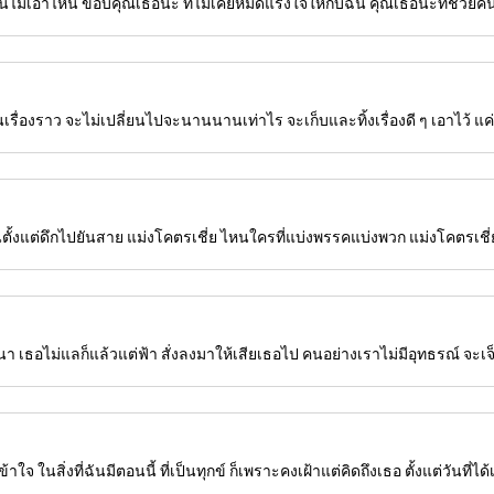
ันไม่เอาไหน ขอบคุณเธอนะ ที่ไม่เคยหมดแรงใจให้กับฉัน คุณเธอนะที่ช่วยค
รื่องราว จะไม่เปลี่ยนไปจะนานนานเท่าไร จะเก็บและทิ้งเรื่องดี ๆ เอาไว้ แค่อ
ตั้งแต่ดึกไปยันสาย แม่งโคตรเชี่ย ไหนใครที่แบ่งพรรคแบ่งพวก แม่งโคตรเชี่ย
เธอไม่แลก็แล้วแต่ฟ้า สั่งลงมาให้เสียเธอไป คนอย่างเราไม่มีอุทธรณ์ จะเจ็
ในสิ่งที่ฉันมีตอนนี้ ที่เป็นทุกข์ ก็เพราะคงเฝ้าแต่คิดถึงเธอ ตั้งแต่วันที่ได้