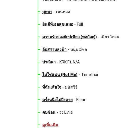
บุษบา
-
เมนทอล
ยินดีที่เธอสุขเสมอ
-
Full
ความรักของยักษ์เขียว (ทศกัณฐ์)
-
เดี่ยว ไออุ่น
อัปสราหลงฟ้า
-
หนุ่ม มีซอ
ปาณิศา
-
KRK Ft. N/A
ไม่ใช่แฟน (Not Me)
-
Timethai
ที่ฉันเสียใจ
-
มนัสวีร์
ครั้งหนึ่งไม่ถึงตาย
-
Klear
คบซ้อน
-
วง L.ก.ฮ
ดูเพิ่มเติม