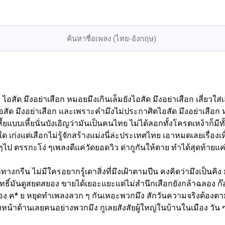
ย ไอสัด มึงอย่าเสือก หมอยมึงเกินเล็มยังไอสัด มึงอย่าเสือก เสี่ยวใส่เ
ไอสัด มึงอย่าเสือก และเพราะคำมึงไม่ประกาศิตไอสัด มึงอย่าเสือ
เหี้ยแบบเหี้ยนั่นบังเอิญว่ามันเป็นคนไทย ไม่ได้ลอกทั้งโครตเหง้าก็ม
เก่งแต่เสือกไม่รู้จักสร้างแม่งนี่ล่ะประเทศไทย เอาหมดเลยเรื่องเหี
เภท ๆไป ตรรกะโง่ ๆเพลงดีแค่วัดยอดวิว ด่ากูกันให้ตาย ทำได้สุดท้าย
ข้าทางกรีน ไม่มีใครอยากรู้เดาสิ่งที่มึงเฝ้าตามปีน คงคิดว่ามึงเป็นค
ิขสิทธิ์มันดูสยดสยอง ขายได้เยอะแยะแต่ไม่สำนึกเสือกยังกล้าฉลอง
กสมอง ค* ย หยุดทำเพลงลวก ๆ กันเหอะพวกมึง สักวันความจริงต้องต
งหน้าด้านเลยคนอย่างพวกมึง กูเลยสังสัยผู้ใหญ่ในบ้านในเมือง วัน