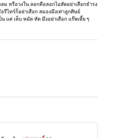
ีวงกลม หรือวงใน ลอกคือลอกไอสัดอย่าเสือกธำรง
ีไทร์ก็อย่าเสือก สมองมึงเท่าลูกศิษย์
แค่ เห็บ หมัด หัด มึงอย่าเสือก แร๊พเหี้ย ๆ