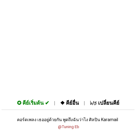
✪
คีย์เริ่มต้น
❖
คีย์อื่น
♭/♯
เปลี่ยนคีย์
คอร์ดเพลง เธออยู่ด้วยกัน พูดถึงฉันว่าไง ศิลปิน Karamail 
 @Tuning Eb