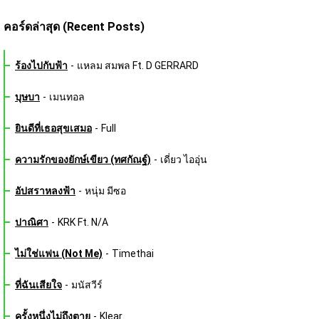
คอร์ดล่าสุด (Recent Posts)
ร้องไปกับฟ้า
-
แหลม สมพล Ft. D GERRARD
บุษบา
-
เมนทอล
ยินดีที่เธอสุขเสมอ
-
Full
ความรักของยักษ์เขียว (ทศกัณฐ์)
-
เดี่ยว ไออุ่น
อัปสราหลงฟ้า
-
หนุ่ม มีซอ
ปาณิศา
-
KRK Ft. N/A
ไม่ใช่แฟน (Not Me)
-
Timethai
ที่ฉันเสียใจ
-
มนัสวีร์
ครั้งหนึ่งไม่ถึงตาย
-
Klear