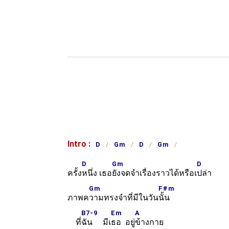
Intro :
D
Gm
D
Gm
D
Gm
D
ครั้ง
หนึ่ง เธอ
ยังจดจำเรื่องราวได้หรือเ
ปล่า
Gm
F#m
ภาพค
วามทรงจำที่มีในวัน
นั้น
B7-9
Em
A
ที่
ฉัน มีเ
ธอ อยู่
ข้างกาย