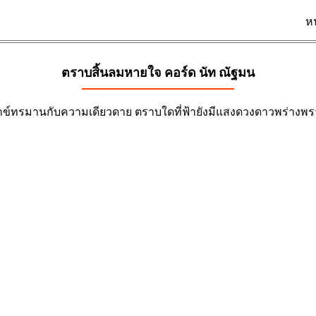
ห
ตราบสิ้นลมหายใจ คอร์ด
นัท ณัฐมน
ุกข์ทรมานกับความเดียวดาย ตราบใดที่ฟ้ายังมีแสงดวงดาวพร่างพรา