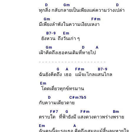
D
Gm
D
ทุก
สิ่ง กลับก
ลายเป็นเพียงแค่ความว่างเ
ปล่า
Gm
F#m
มีเ
พียงลำพังในความเงียบเ
หงา
B7-9
Em
ยัง
หวน ถึง
วันเก่า ๆ
Gm
D
A
เฝ้า
คิดถึงเธอคนเดิมที่
หายไป
-
G
A
F#m
B7-9
ฉันยังคิด
ถึง เ
ธอ
แม้จะไกลแ
สนไกล
Em
โดดเดี่ยวทุกข์ทรมาน
D
C#m7b5
กับค
วามเดียวด
าย
F#7
G
F#m
Bm
ตราบ
ใด ที่ฟ้
ายังมี แ
สงดวงดาวพร่าง
พราย
Em
A
ฉันคนนี้จะรอเธอ
คิดถึงเสมอแม้สิ้นลมหายใจ