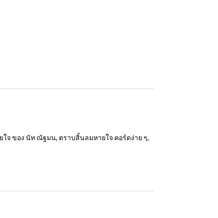
ยใจ ของ นัท ณัฐมน, ตราบสิ้นลมหายใจ คอร์ดง่าย ๆ,