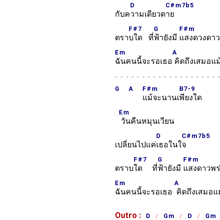
D
C#m7b5
กับค
วามเดียวด
าย
F#7
G
F#m
ตรา
บใด ที่
ฟ้ายังมี
แสงดวงดาว
Em
A
ฉันคนนี้จะรอเธอ
คิดถึงเสมอแม
-
G
A
F#m
B7-9
แม้จะนานเ
พียงใด
Em
วันคืนหมุนเวียน
D
C#m7b5
เปลี่ยนไปแค่
เธอในใ
จ
F#7
G
F#m
ตราบ
ใด ที่
ฟ้ายังมี
แสงดาวพร่
Em
A
ฉันคนนี้จะรอเธอ
คิดถึงเสมอแ
Outro :
D
Gm
D
Gm