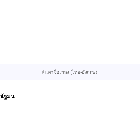
 ณัฐมน