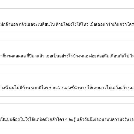
กล้าบอก กลัวเธอจะเปลี่ยนไป ห้ามใจยังไงให้ไหว เมื่อเธอน่ารักเกินกว่าใคร ปฎ
าก็มาคลอคลอ กี่ปีมาแล้ว เธอเป็นอย่างไรบ้างหนอ ค่อยค่อยลืมเลือนกันไป ไม่รู้
อย่างนี้ คนไม่มีบ้าน หากมีใครช่วยส่องแสงชี้นำทาง ให้เศษดาวไม่เคว้งคว้า
ป็นปมด้อยในใจได้แต่ปิดบังกลัวใคร ๆ จะรู้ แล้ววันนึงเธอมาพบความจริง เธอก็