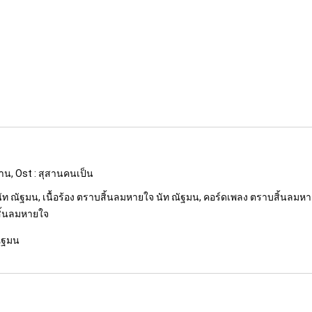
งาน, Ost : สุสานคนเป็น
ท ณัฐมน, เนื้อร้อง ตราบสิ้นลมหายใจ นัท ณัฐมน, คอร์ดเพลง ตราบสิ้นลมหา
สิ้นลมหายใจ
ณัฐมน