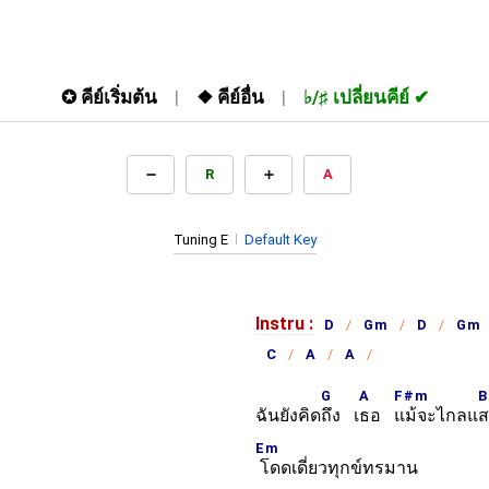
✪
คีย์เริ่มต้น
❖
คีย์อื่น
♭/♯
เปลี่ยนคีย์
R
A
Tuning E
Default Key
Instru :
D
Gm
D
Gm
C
A
A
G
A
F#m
B
ฉันยังคิด
ถึง เ
ธอ
แม้จะไกลแ
ส
Em
โดดเดี่ยวทุกข์ทรมาน