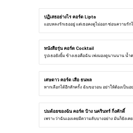
ปฏิเสธอย่างไร คอร์ด
Lipta
แอบหลงรักเธออยู่ แต่เธอคงดูไม่ออก ซ่อนความรักไม่
หนังสือรุ่น คอร์ด
Cocktail
รูปเธอยังยิ้ม ข้างเธอคือฉัน เพ่งมองดูนานนาน น้ำต
เศษดาว คอร์ด
เสือ ธนพล
หากเลือกได้อีกสักครั้ง ฉันขอวอน อย่าให้ต้องเป็น
ปมด้อยของฉัน คอร์ด
ป้าง นครินทร์ กิ่งศักดิ์
เพราะว่าฉันเองเคยมีความลับบางอย่าง มันก็ยังเคยเ