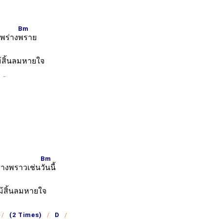
Bm
พร่าง
พราย
้สิ้นลมหายใจ
Bm
างพราวเช่น
วันนี้
ม้สิ้นลมหายใจ
(2 Times)
D