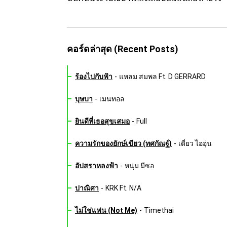
คอร์ดล่าสุด (Recent Posts)
ร้องไปกับฟ้า
-
แหลม สมพล Ft. D GERRARD
บุษบา
-
เมนทอล
ยินดีที่เธอสุขเสมอ
-
Full
ความรักของยักษ์เขียว (ทศกัณฐ์)
-
เดี่ยว ไออุ่น
อัปสราหลงฟ้า
-
หนุ่ม มีซอ
ปาณิศา
-
KRK Ft. N/A
ไม่ใช่แฟน (Not Me)
-
Timethai