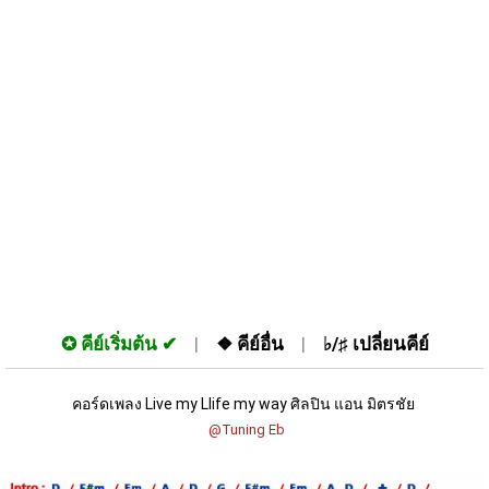
✪
คีย์เริ่มต้น
❖
คีย์อื่น
♭/♯
เปลี่ยนคีย์
คอร์ดเพลง Live my Llife my way ศิลปิน แอน มิตรชัย 
 @Tuning Eb