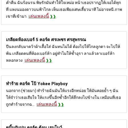
ค่ำคืน ฉันร้อนรน พิษรักมันทำให้ใจเหม่อ หน้าเธอปรากฏให้เจอได้ทุก
ที่ แหงนมองดาวบนฟ้าไกล เห็นเธอเพียงเศษเสี้ยวนาที ไม่อาจหนี ภาพ
เล่นเพลงนี้
เขาที่เข้ามา
เกลียดห้องเบอร์ 5 คอร์ด
ศรเพชร ศรสุพรรณ
ปีนลงกลับมาคว้าผ้าเสื้อใส่ ฉันทนไม่ได้ ต้องไปให้ไกลลูกตา จะไปให้
พ้น เกลียดคนที่ห้องเบอร์ห้า อยู่ทำไมให้ช้ำอุรา ลาแล้วลาเบอร์ห้า
เล่นเพลงนี้
หลอกลวง
ทำร้าย คอร์ด
โป้ Yokee Playboy
นอกจาก (ช่วยมา) ทำร้ายฉันมันให้แรงอีกหน่อย ให้มันคอยย้ำ ๆ ฉัน
ให้จำว่าเธอเสียใจ ให้แรงขึ้นอีกซ้ำอีกให้ลึกลงไปข้างใน เหมือนที่เธอ
เล่นเพลงนี้
ถูกทำร้ายจากฉ...
ขมิ้นกับปูน คอร์ด
ต้อม เรนโบว์