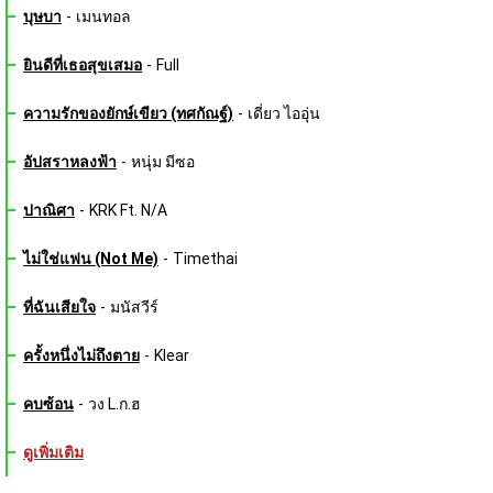
บุษบา
-
เมนทอล
ยินดีที่เธอสุขเสมอ
-
Full
ความรักของยักษ์เขียว (ทศกัณฐ์)
-
เดี่ยว ไออุ่น
อัปสราหลงฟ้า
-
หนุ่ม มีซอ
ปาณิศา
-
KRK Ft. N/A
ไม่ใช่แฟน (Not Me)
-
Timethai
ที่ฉันเสียใจ
-
มนัสวีร์
ครั้งหนึ่งไม่ถึงตาย
-
Klear
คบซ้อน
-
วง L.ก.ฮ
ดูเพิ่มเติม