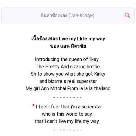
เนื้อร้องเพลง Live my Llife my way
ของ แอน มิตรชัย
Introducing the queen of likay...
The Pretty And sizzling hottie.
Sh to show you what she got Kinky
and bizarre a real superstar
My girl Ann Mitchai From la la la thailand
-
*
I feel i feel that i'm a superstar...
who is this world to say...
that i can't live my life my way...
-