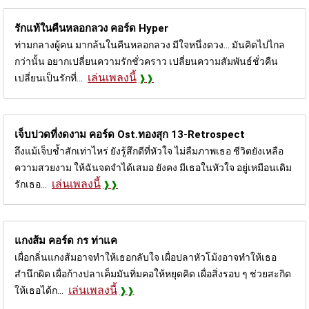
รักแท้ในคืนหลอกลวง คอร์ด
Hyper
ท่ามกลางผู้คน มากล้นในคืนหลอกลวง มีใจหนึ่งดวง... มันคิดไปไกล
กว่านั้น อยากเปลี่ยนความรักชั่วคราว เปลี่ยนความสัมพันธ์ชั่วคืน
เล่นเพลงนี้
เปลี่ยนเป็นรักที่...
เจ็บปวดที่งดงาม คอร์ด
Ost.ทองสุก 13-Retrospect
ถึงแม้เจ็บช้ำสักเท่าไหร่ ยังรู้สึกดีที่หัวใจ ไม่ลืมภาพเธอ ชีวิตยังเหลือ
ความสวยงาม ให้ฉันจดจำได้เสมอ ยังคง มีเธอในหัวใจ อยู่เหมือนเดิม
เล่นเพลงนี้
รักเธอ...
แกงส้ม คอร์ด
กร ท่าแค
เผื่อกลิ่นแกงส้มอาจทำให้เธอกลับใจ เผื่อปลาหัวโม้งอาจทำให้เธอ
สำนึกผิด เผื่อก้างปลาเค็มมันทิ่มคอให้หยุดคิด เผื่อสิ่งรอบ ๆ ช่วยสะกิด
เล่นเพลงนี้
ให้เธอได้ก...