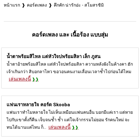
หน้าแรก
คอร์ดเพลง
คึกคัก น่ารักอ่ะ - สโมสรชิมิ
คอร์ดเพลง และ เนื้อร้อง แบบสุ่ม
น้ำตาพร้อมสิไหล แต่หัวใจบ่พร้อมสิลา
เล็ก ภูสน
น้ำตาอ้ายพร้อมสิไหล แต่หัวใจบ่พร้อมสิลา ความหลังฝังในค้างคา ฮัก
เจ้าเกินกว่า สิบอกลาไหว ขอวอนคนงามเลื่อนเวลาช้ำไปก่อนได้ไหม
เล่นเพลงนี้
แฟนเราหลายใจ คอร์ด
Skooba
แฟนเราทำไมหลายใจ ไม่เห็นเหมือนแฟนคนอื่น บอกมีแค่เรา แต่หาย
ไปกับเขาตั้งกี่คืน เจ็บจนช้ำ ช้ำ แต่ใจเจ้ากรรมไม่ยอม รักคนใหม่ จะ
เล่นเพลงนี้
ทนได้นานแค่ไหน ก็...