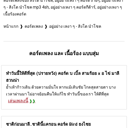
คอร์ดเพลงของ สิงโต นำโชค, อยู่อย่างเหงา ๆ คอร์ด ง่ายๆ, อยู่อย่างเหงา
ๆ - สิงโต นำโชค mp3 4sh, อยู่อย่างเหงา ๆ คอร์ดกีต้าร์, อยู่อย่างเหงา ๆ
เนื้อร้องคอร์ด
หน้าแรก
คอร์ดเพลง
อยู่อย่าง เหงา ๆ - สิงโต นำโชค
คอร์ดเพลง และ เนื้อร้อง แบบสุ่ม
ทำวันนี้ให้ดีที่สุด (ปรายหวัง) คอร์ด
บ เบิ้ล สามร้อย x อ ไข่ มาลี
ฮวนน่า
ย้ำเท้าก้าวเดิน ด้วยความมั่นใจ หากแม้เส้นชัย ไกลสุดสายตา บาง
เวลาผ่านมา ไม่อาจย้อนคืนให้แก้ไข ทำวันนี้ของเรา ให้ดีที่สุด
เล่นเพลงนี้
ชาติก่อนมาลี..ชาตินี้แครอน คอร์ด
Bird ธงไชย