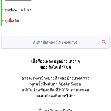
คบซ้อน
-
วง L.ก.ฮ
ดูเพิ่มเติม
เนื้อร้องเพลง อยู่อย่าง เหงา ๆ
ของ สิงโต นำโชค
อาจจะเหงาบ้างบางที เผลอบ้างบางคราว
ทุกครั้งที่หลับตา ก็ยังคิดถึงเธอ
แม้มันเป็นเพียงอดีต ที่ไม่มีวันหวนมาเจอ
แต่ฉันยังคงลืมเธอไม่ลง
-
*
ลองฉันลองเปิดใจ