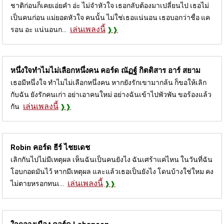
ชาติก่อนก็เคยเอ่ยคำ อ่ะ ไม่จำหัวใจ เธอกลับต้องมาเปลี่ยนไป เธอไม่
เป็นคนก่อน แม่ยอดหัวใจ คนนั้น ไม่ใช่เธอแน่นอน เธอบอกว่าชื่อ แค
เล่นเพลงนี้
รอน อะ แน่นอนก...
หนึ่งใจทำไมไม่เลือกหนึ่งคน คอร์ด
ณัฏฐ์ กิตติสาร อาร์ สยาม
เธอมีหนึ่งใจ ทำไมไม่เลือกหนึ่งคน หากยังรักเขามากล้น ก็ขอให้เลิก
กับฉัน ยังรักคนเก่า อย่าเอาคนใหม่ อย่างฉันเข้าไปพัวพัน ขอร้องแล้ว
เล่นเพลงนี้
กัน
Robin คอร์ด
ธีร์ ไชยเดช
เลิกกันไปไม่มีเหตุผล เห็นฉันเป็นคนยังไง ฉันเศร้าแค่ไหน ในวันที่ฉัน
โอบกอดมันไว้ หากมีเหตุผล และแล้วเธอเป็นยังไง โดนบ้างใช่ใหม คง
เล่นเพลงนี้
ไม่ตายหรอกทนเ...