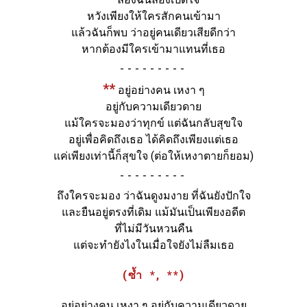
หวังเพียงให้ใครสักคนเข้ามา
แล้วฉันก็พบ ว่าอยู่คนเดียวเสียดีกว่า
หากต้องมีใครเข้ามาแทนที่เธอ
-
**
อยู่อย่างคน เหงา ๆ
อยู่กับความเดียวดาย
แม้ใครจะมองว่าทุกข์ แต่ฉันกลับสุขใจ
อยู่เพื่อคิดถึงเธอ ได้คิดถึงเพียงแต่เธอ
แค่เพียงเท่านี้ก็สุขใจ
(ต่อให้เหงาตายก็ยอม)
-
ถึงใครจะมอง ว่าฉันดูงมงาย ที่ฉันยังปักใจ
และยืนอยู่ตรงที่เดิม แม้มันเป็นเพียงอดีต
ที่ไม่มีวันหวนคืน
แต่จะทำยังไงในเมื่อใจยังไม่ลืมเธอ
(ซ้ำ *, **)
อยู่อย่างคน เหงา ๆ อยู่กับความเดียวดาย