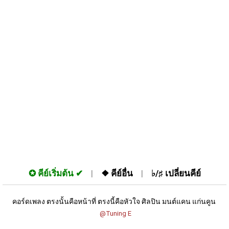
✪
คีย์เริ่มต้น
❖
คีย์อื่น
♭/♯
เปลี่ยนคีย์
คอร์ดเพลง ตรงนั้นคือหน้าที่ ตรงนี้คือหัวใจ ศิลปิน มนต์แคน แก่นคูน 
 @Tuning E