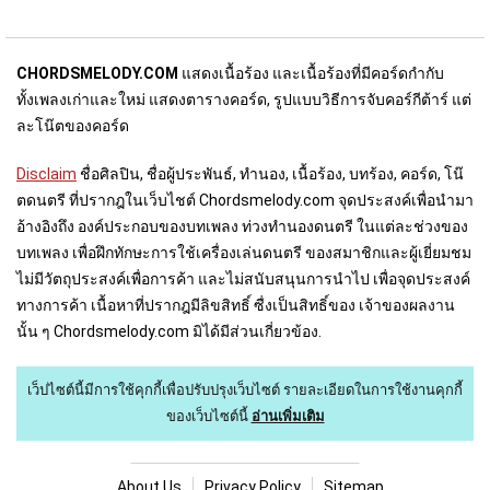
CHORDSMELODY.COM
แสดงเนื้อร้อง และเนื้อร้องที่มีคอร์ดกำกับ
ทั้งเพลงเก่าและใหม่ แสดงตารางคอร์ด, รูปแบบวิธีการจับคอร์กีต้าร์ แต่
ละโน๊ตของคอร์ด
Disclaim
ชื่อศิลปิน, ชื่อผู้ประพันธ์, ทำนอง, เนื้อร้อง, บทร้อง, คอร์ด, โน๊
ตดนตรี ที่ปรากฎในเว็บไชต์ Chordsmelody.com จุดประสงค์เพื่อนำมา
อ้างอิงถึง องค์ประกอบของบทเพลง ท่วงทำนองดนตรี ในแต่ละช่วงของ
บทเพลง เพื่อฝึกทักษะการใช้เครื่องเล่นดนตรี ของสมาชิกและผู้เยี่ยมชม
ไม่มีวัตถุประสงค์เพื่อการค้า และไม่สนับสนุนการนำไป เพื่อจุดประสงค์
ทางการค้า เนื้อหาที่ปรากฎมีลิขสิทธิ์ ซื่งเป็นสิทธิ์ของ เจ้าของผลงาน
นั้น ๆ Chordsmelody.com มิได้มีส่วนเกี่ยวข้อง.
เว็ปไซต์นี้มีการใช้คุกกี้เพื่อปรับปรุงเว็บไซต์
รายละเอียดในการใช้งานคุกกี้
ของเว็บไซต์นี้
อ่านเพิ่มเติม
About U
s
Privacy Policy
Sitemap