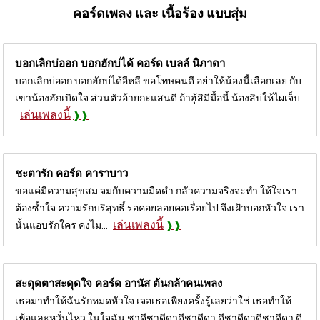
คอร์ดเพลง และ เนื้อร้อง แบบสุ่ม
บอกเลิกบ่ออก บอกฮักบ่ได้ คอร์ด
เบลล์ นิภาดา
บอกเลิกบ่ออก บอกฮักบ่ได้อีหลี ขอโทษคนดี อย่าให้น้องนี้เลือกเลย กับ
เขาน้องฮักเบิดใจ ส่วนตัวอ้ายกะแสนดี ถ้าฮู้สิมีมื้อนี้ น้องสิบ่ให้ไผเจ็บ
เล่นเพลงนี้
ชะตารัก คอร์ด
คาราบาว
ขอแค่มีความสุขสม จมกับความมืดดำ กลัวความจริงจะทำ ให้ใจเรา
ต้องซ้ำใจ ความรักบริสุทธิ์ รอคอยลอยคอเรื่อยไป จึงเฝ้าบอกหัวใจ เรา
เล่นเพลงนี้
นั้นแอบรักใคร คงไม...
สะดุดตาสะดุดใจ คอร์ด
อานัส ต้นกล้าคนเพลง
เธอมาทำให้ฉันรักหมดหัวใจ เจอเธอเพียงครั้งรู้เลยว่าใช่ เธอทำให้
เพ้อและหวั่นไหว ในใจฉัน ชาดีชาดีดาดีชาดีดา ดีชาดีดาดีชาดีดา ดี