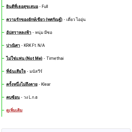
ยินดีที่เธอสุขเสมอ
-
Full
ความรักของยักษ์เขียว (ทศกัณฐ์)
-
เดี่ยว ไออุ่น
อัปสราหลงฟ้า
-
หนุ่ม มีซอ
ปาณิศา
-
KRK Ft. N/A
ไม่ใช่แฟน (Not Me)
-
Timethai
ที่ฉันเสียใจ
-
มนัสวีร์
ครั้งหนึ่งไม่ถึงตาย
-
Klear
คบซ้อน
-
วง L.ก.ฮ
ดูเพิ่มเติม