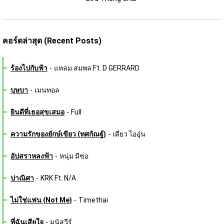
คอร์ดล่าสุด (Recent Posts)
ร้องไปกับฟ้า
-
แหลม สมพล Ft. D GERRARD
บุษบา
-
เมนทอล
ยินดีที่เธอสุขเสมอ
-
Full
ความรักของยักษ์เขียว (ทศกัณฐ์)
-
เดี่ยว ไออุ่น
อัปสราหลงฟ้า
-
หนุ่ม มีซอ
ปาณิศา
-
KRK Ft. N/A
ไม่ใช่แฟน (Not Me)
-
Timethai
ที่ฉันเสียใจ
-
มนัสวีร์