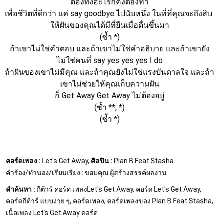
ต้องทิ้งอะไรก็คงต้องทำ
เพื่อชีวิตที่ดีกว่า แค่ say goodbye ไปนับหนึ่ง ในที่ที่คุณจะถึงสิบ 
ให้ฝันของคุณได้มีที่ยืนเมื่อตื่นขึ้นมา
(ซ้ำ *)
ถ้าเขาไม่ใช่คำตอบ และถ้าเขาไม่ใช่คำอธิบาย และถ้าเขายัง
ไม่ใช่คนที่ say yes yes yes I do
ถ้าฝันของเขาไม่มีคุณ และถ้าคุณยังไม่ใช่แรงบันดาลใจ และถ้า
เขาไม่ช่วยให้คุณเก็บความฝัน
ก็ Get Away Get Away ไม่ต้องอยู่
(ซ้ำ **, *)
(ซ้ำ *)
คอร์ดเพลง :
Let's Get Away,
ศิลปิน :
Plan B Feat.Stasha
คำร้อง/ทำนอง/เรียบเรียง : ขอบคุณ ผู้สร้างสรรค์ผลงาน
คำค้นหา :
กีต้าร์ คอร์ด เพลงLet's Get Away, คอร์ด Let's Get Away,
คอร์ดกีต้าร์ แบบง่าย ๆ, คอร์ดเพลง, คอร์ดเพลงของ Plan B Feat.Stasha,
เนื้อเพลง Let's Get Away คอร์ด